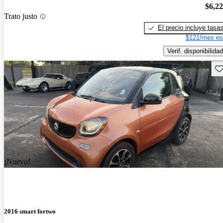
$6,2
Trato justo
El precio incluye tasa
$121/mes es
Verif. disponibilidad
Gu
¡Nuevo!
2016 smart fortwo