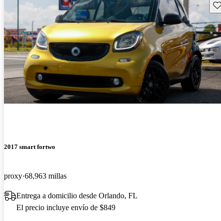
Gu
2017 smart fortwo
proxy
68,963 millas
Entrega a domicilio desde Orlando, FL
El precio incluye envío de $849