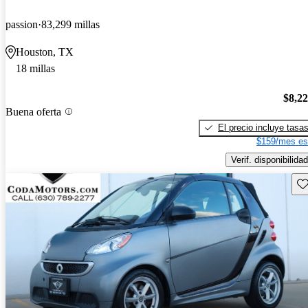
passion
83,299 millas
Houston, TX
18 millas
$8,2
Buena oferta
El precio incluye tasa
$159/mes es
Verif. disponibilidad
Gu