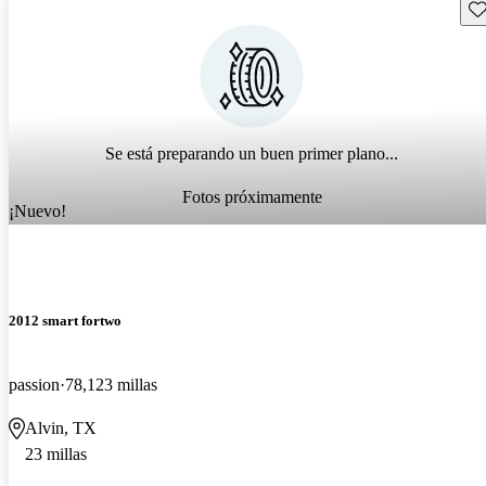
Gu
Se está preparando un buen primer plano...
Fotos próximamente
¡Nuevo!
2012 smart fortwo
passion
78,123 millas
Alvin, TX
23 millas