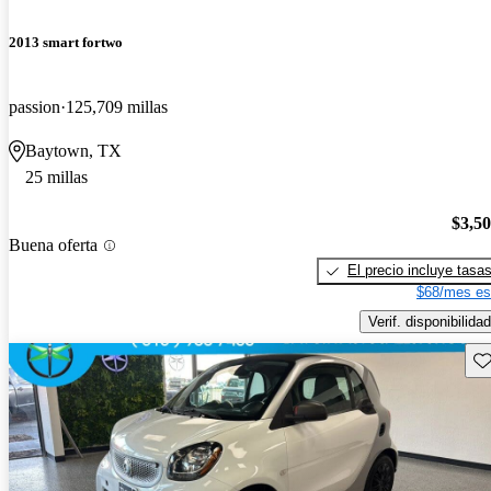
2013 smart fortwo
passion
125,709 millas
Baytown, TX
25 millas
$3,5
Buena oferta
El precio incluye tasa
$68/mes es
Verif. disponibilidad
Gu