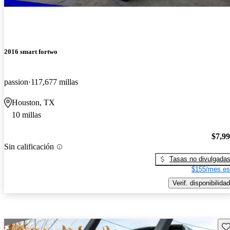
2016 smart fortwo
passion
117,677 millas
Houston, TX
10 millas
$7,9
Sin calificación
Tasas no divulgada
$155/mes es
Verif. disponibilidad
Gu