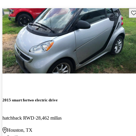
Gu
2015 smart fortwo electric drive
hatchback RWD
28,462 millas
Houston, TX