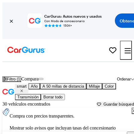
CarGurus: Autos nuevos y usados
Obtene
Con Modo de concesionario
150K+
Autos smart usados en venta cerca de
Houston, TX
Compara
Filtro (1)
Ordenar
smart
Año
A 50 millas de distancia
Millaje
Color
Transmisión
Borrar todo
30 vehículos encontrados
Guardar búsque
Compra con precios transparentes.
Mostrar solo avisos que incluyan tasas del concesionario