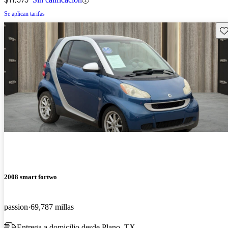
Se aplican tarifas
Gu
2008 smart fortwo
passion
69,787 millas
Entrega a domicilio desde Plano, TX