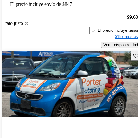
El precio incluye envío de $847
$9,6
Trato justo
El precio incluye tasa
$187/mes es
Verif. disponibilidad
Gu