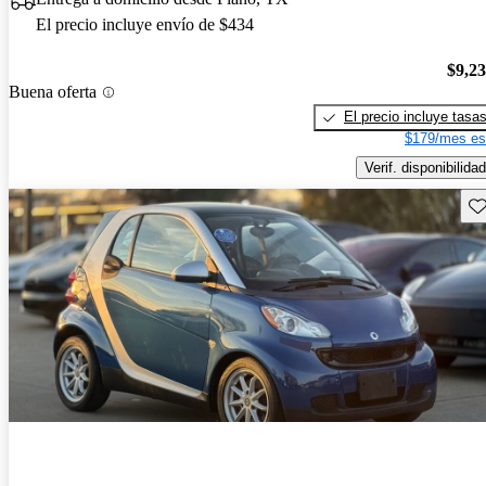
El precio incluye envío de $434
$9,2
Buena oferta
El precio incluye tasa
$179/mes es
Verif. disponibilidad
Gu