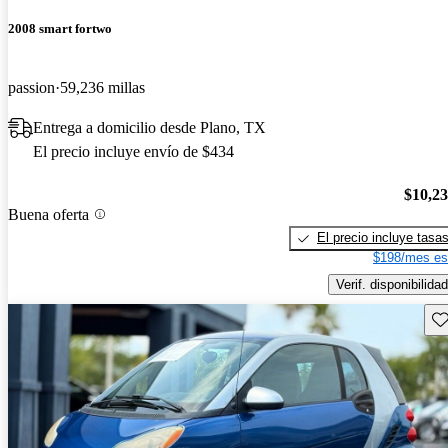
2008 smart fortwo
passion
59,236 millas
Entrega a domicilio desde Plano, TX
El precio incluye envío de $434
$10,2
Buena oferta
El precio incluye tasa
$198/mes es
Verif. disponibilidad
Gu