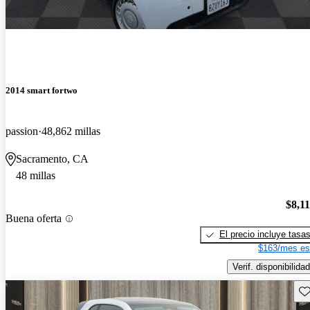
2014 smart fortwo
passion
48,862 millas
Sacramento, CA
48 millas
$8,1
Buena oferta
El precio incluye tasa
$163/mes es
Verif. disponibilidad
Gu