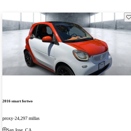
Gu
2016 smart fortwo
proxy
24,297 millas
San Jose, CA