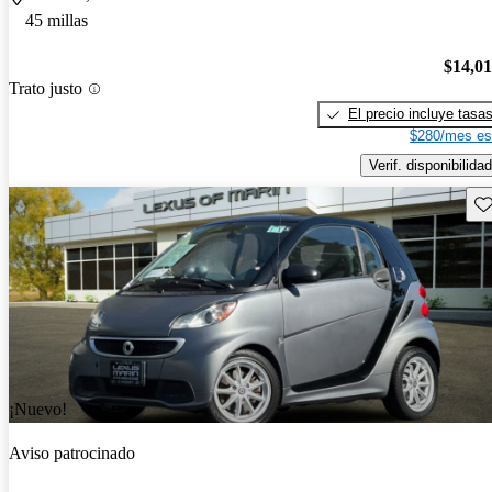
45 millas
$14,0
Trato justo
El precio incluye tasa
$280/mes es
Verif. disponibilidad
Gu
¡Nuevo!
Aviso patrocinado