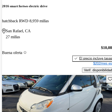
2016 smart fortwo electric drive
hatchback RWD
8,959 millas
San Rafael, CA
27 millas
$10,0
Buena oferta
El precio incluye tasa
$202/mes es
Verif. disponibilidad
Gu