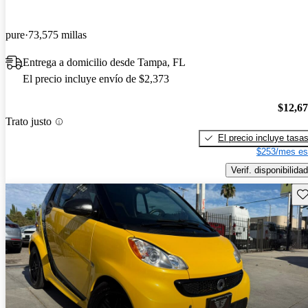
pure
73,575 millas
Entrega a domicilio desde Tampa, FL
El precio incluye envío de $2,373
$12,6
Trato justo
El precio incluye tasa
$253/mes es
Verif. disponibilidad
Gu