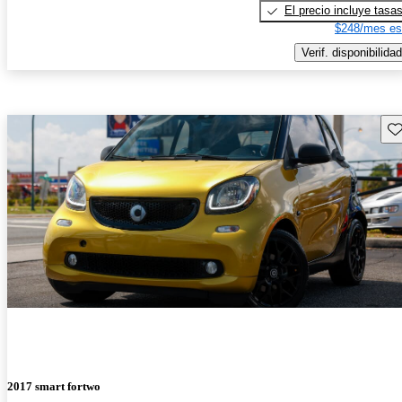
El precio incluye tasa
$248/mes es
Verif. disponibilidad
Gu
2017 smart fortwo