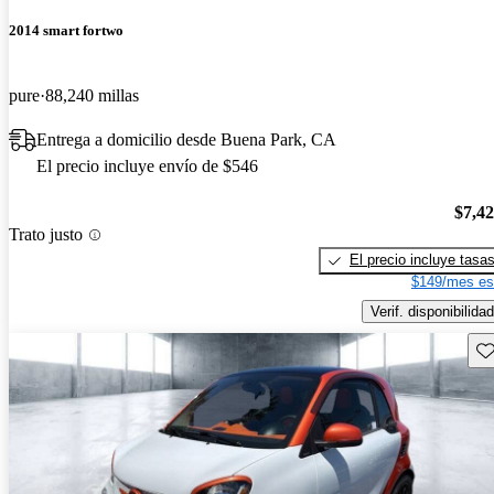
2014 smart fortwo
pure
88,240 millas
Entrega a domicilio desde Buena Park, CA
El precio incluye envío de $546
$7,4
Trato justo
El precio incluye tasa
$149/mes es
Verif. disponibilidad
Gu