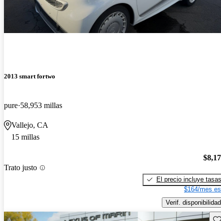
2013 smart fortwo
pure
58,953 millas
Vallejo, CA
15 millas
$8,1
Trato justo
El precio incluye tasa
$164/mes es
Verif. disponibilidad
Gu