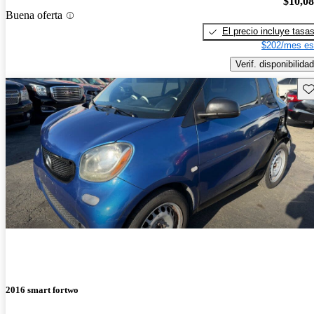
$10,0
Buena oferta
El precio incluye tasa
$202/mes es
Verif. disponibilidad
Gu
2016 smart fortwo