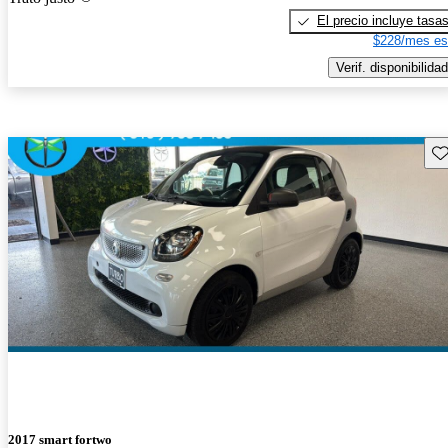
El precio incluye tasa
$228/mes es
Verif. disponibilidad
Gu
2017 smart fortwo