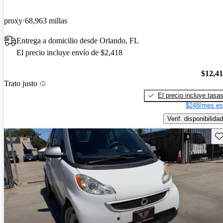
proxy
68,963 millas
Entrega a domicilio desde Orlando, FL
El precio incluye envío de $2,418
$12,4
Trato justo
El precio incluye tasa
$248/mes es
Verif. disponibilidad
Gu