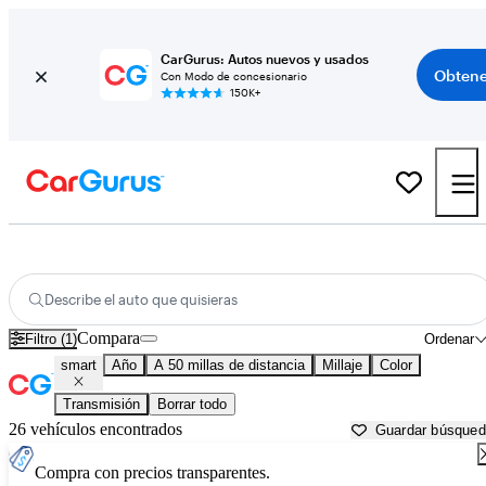
CarGurus: Autos nuevos y usados
Obtene
Con Modo de concesionario
150K+
Autos smart usados en venta cerca de
Concord, CA
Describe el auto que quisieras
Compara
Filtro (1)
Ordenar
smart
Año
A 50 millas de distancia
Millaje
Color
Transmisión
Borrar todo
26 vehículos encontrados
Guardar búsque
Compra con precios transparentes.