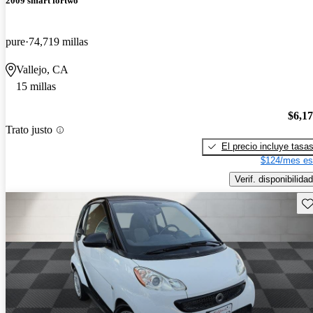
2009 smart fortwo
pure
74,719 millas
Vallejo, CA
15 millas
$6,1
Trato justo
El precio incluye tasa
$124/mes es
Verif. disponibilidad
Gu