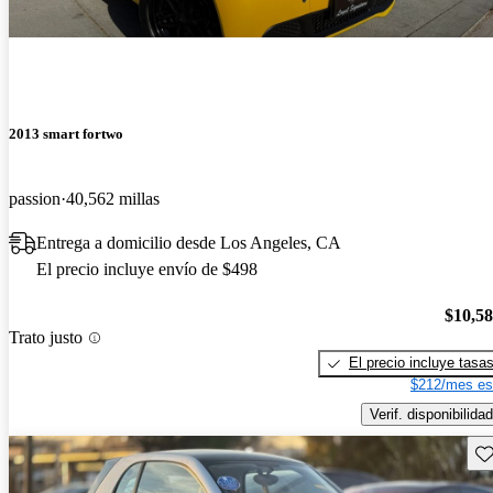
2013 smart fortwo
passion
40,562 millas
Entrega a domicilio desde Los Angeles, CA
El precio incluye envío de $498
$10,5
Trato justo
El precio incluye tasa
$212/mes es
Verif. disponibilidad
Gu