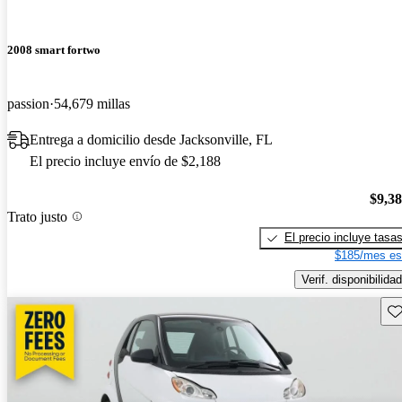
2008 smart fortwo
passion
54,679 millas
Entrega a domicilio desde Jacksonville, FL
El precio incluye envío de $2,188
$9,3
Trato justo
El precio incluye tasa
$185/mes es
Verif. disponibilidad
Gu