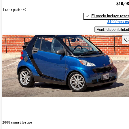
$10,0
Trato justo
El precio incluye tasa
$199/mes es
Verif. disponibilidad
Gu
2008 smart fortwo