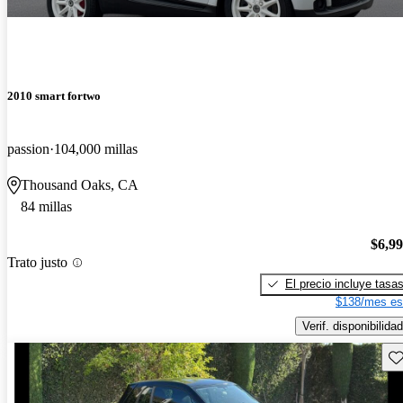
2010 smart fortwo
passion
104,000 millas
Thousand Oaks, CA
84 millas
$6,9
Trato justo
El precio incluye tasa
$138/mes es
Verif. disponibilidad
Gu