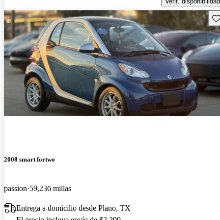
Verif. disponibilidad
Gu
2008 smart fortwo
passion
59,236 millas
Entrega a domicilio desde Plano, TX
El precio incluye envío de $2,299