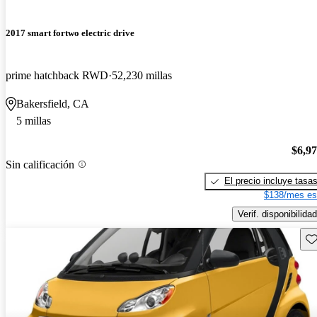
2017 smart fortwo electric drive
prime hatchback RWD
52,230 millas
Bakersfield, CA
5 millas
$6,9
Sin calificación
El precio incluye tasa
$138/mes es
Verif. disponibilidad
Gu