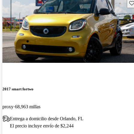
Gu
2017 smart fortwo
proxy
68,963 millas
Entrega a domicilio desde Orlando, FL
El precio incluye envío de $2,244