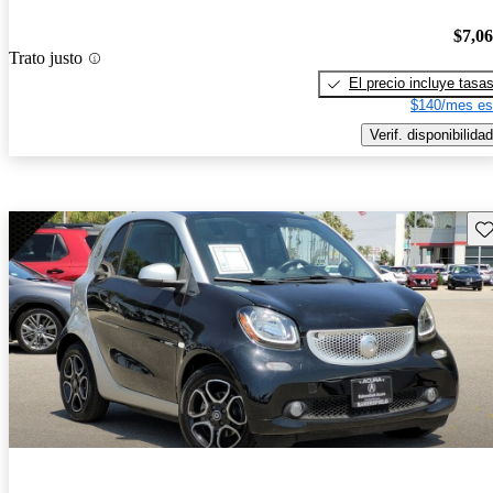
$7,0
Trato justo
El precio incluye tasa
$140/mes es
Verif. disponibilidad
Gu