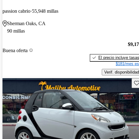
passion cabrio
55,948 millas
Sherman Oaks, CA
90 millas
$9,1
Buena oferta
El precio incluye tasa
$181/mes es
Verif. disponibilidad
Gu