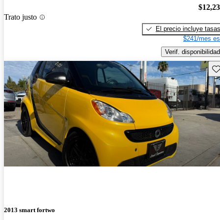
$12,2
Trato justo
El precio incluye tasa
$241/mes es
Verif. disponibilidad
Gu
2013 smart fortwo