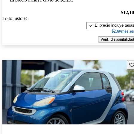
$12,1
Trato justo
El precio incluye tasa
$239/mes es
Verif. disponibilidad
Gu