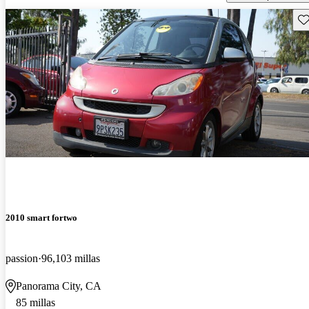
Gu
2010 smart fortwo
passion
96,103 millas
Panorama City, CA
85 millas