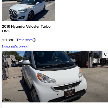
2016 Hyundai Veloster Turbo
FWD
$11,680
Trato justo
Incluye tarifas de conc.
Gu
¡Nuevo!