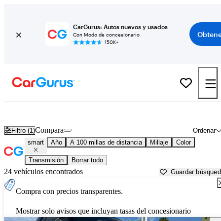
CarGurus: Autos nuevos y usados
Obtene
Con Modo de concesionario
150K+
Autos smart usados en venta cerca de
Bakersfield, CA
Compara
Filtro (1)
Ordenar
smart
Año
A 100 millas de distancia
Millaje
Color
Transmisión
Borrar todo
24 vehículos encontrados
Guardar búsque
Compra con precios transparentes.
Mostrar solo avisos que incluyan tasas del concesionario