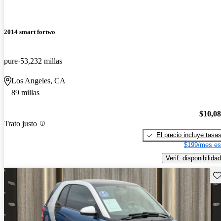
2014 smart fortwo
pure
53,232 millas
Los Angeles, CA
89 millas
$10,0
Trato justo
El precio incluye tasa
$199/mes es
Verif. disponibilidad
Gu