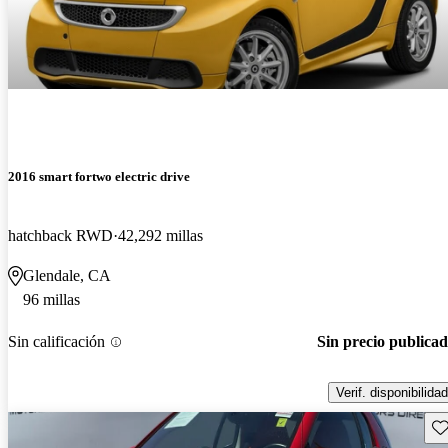
2016 smart fortwo electric drive
hatchback RWD
42,292 millas
Glendale, CA
96 millas
Sin calificación
Sin precio publica
Verif. disponibilidad
Gu