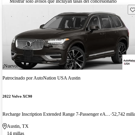
Mostrar solo avisos que incluyan tasas del concesionario
Gu
¡Nuevo!
Patrocinado por
AutoNation USA Austin
2022 Volvo XC90
Recharge Inscription Extended Range 7-Passenger eAWD
52,742 mill
Austin, TX
14 millas