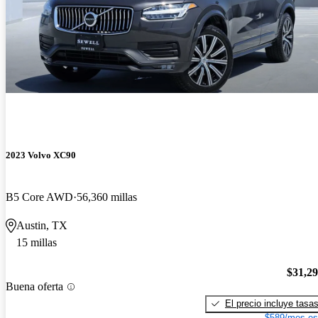
2023 Volvo XC90
B5 Core AWD
56,360 millas
Austin, TX
15 millas
$31,2
Buena oferta
El precio incluye tasa
$589/mes es