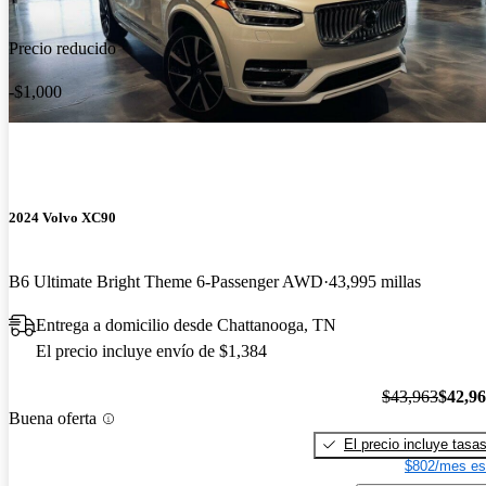
Precio reducido
-$1,000
2024 Volvo XC90
B6 Ultimate Bright Theme 6-Passenger AWD
43,995 millas
Entrega a domicilio desde Chattanooga, TN
El precio incluye envío de $1,384
$43,963
$42,9
Buena oferta
El precio incluye tasa
$802/mes es