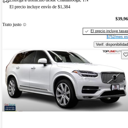
El precio incluye envío de $1,384
$39,9
Trato justo
El precio incluye tasa
$752/mes es
Verif. disponibilidad
Gu