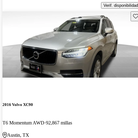
Verif. disponibilidad
Gu
2016 Volvo XC90
T6 Momentum AWD
92,867 millas
Austin, TX