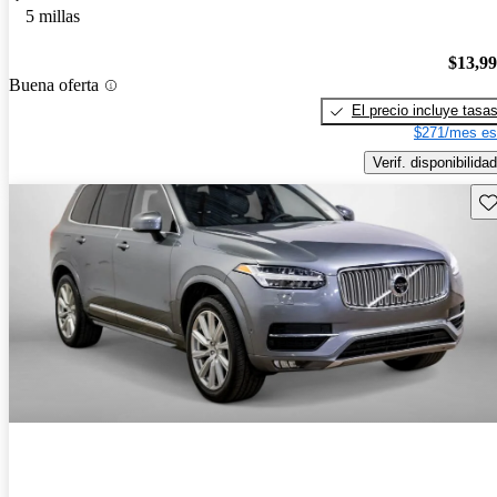
5 millas
$13,9
Buena oferta
El precio incluye tasa
$271/mes es
Verif. disponibilidad
Gu