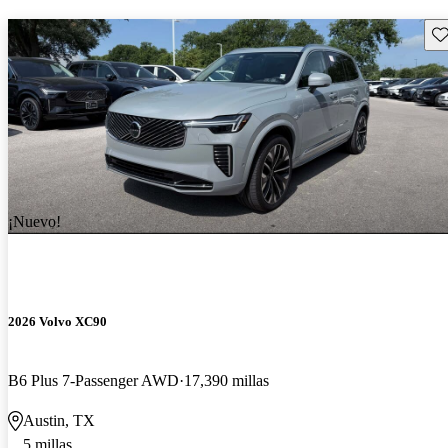
Gu
¡Nuevo!
2026 Volvo XC90
B6 Plus 7-Passenger AWD
17,390 millas
Austin, TX
5 millas