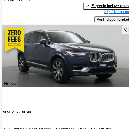
El precio incluye tasa
$1,041/mes es
Verif. disponibilidad
Gu
¡Nuevo!
2024 Volvo XC90