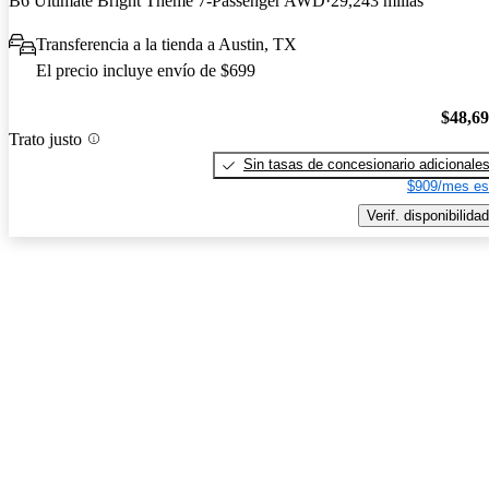
B6 Ultimate Bright Theme 7-Passenger AWD
29,243 millas
Transferencia a la tienda a Austin, TX
El precio incluye envío de $699
$48,6
Trato justo
Sin tasas de concesionario adicionale
$909/mes es
Verif. disponibilidad