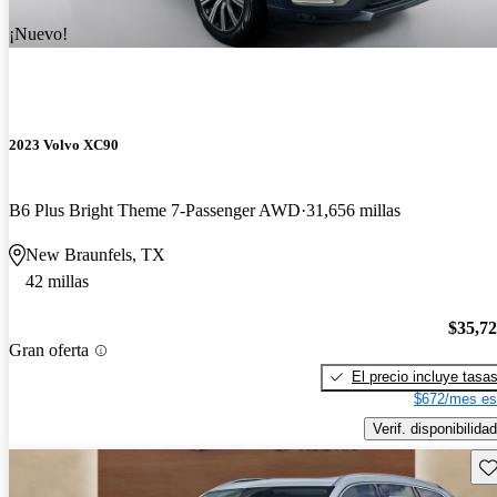
¡Nuevo!
2023 Volvo XC90
B6 Plus Bright Theme 7-Passenger AWD
31,656 millas
New Braunfels, TX
42 millas
$35,7
Gran oferta
El precio incluye tasa
$672/mes es
Verif. disponibilidad
Gu