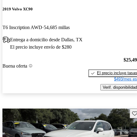
2019 Volvo XC90
T6 Inscription AWD
54,685 millas
Entrega a domicilio desde Dallas, TX
El precio incluye envío de $280
$25,4
Buena oferta
El precio incluye tasa
$493/mes es
Verif. disponibilidad
Gu