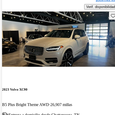
Verif. disponibilidad
Gu
2023 Volvo XC90
B5 Plus Bright Theme AWD
26,907 millas
Entrega a domicilio desde Chattanooga, TN