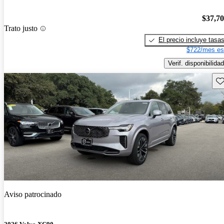
$37,7
Trato justo
El precio incluye tasa
$722/mes es
Verif. disponibilidad
Gu
Aviso patrocinado