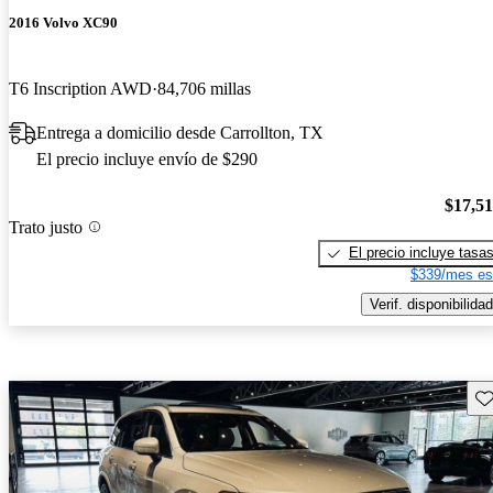
2016 Volvo XC90
T6 Inscription AWD
84,706 millas
Entrega a domicilio desde Carrollton, TX
El precio incluye envío de $290
$17,5
Trato justo
El precio incluye tasa
$339/mes es
Verif. disponibilidad
Gu