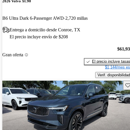
2026 Volvo XC90
B6 Ultra Dark 6-Passenger AWD
2,720 millas
Entrega a domicilio desde Conroe, TX
El precio incluye envío de $208
$61,9
Gran oferta
El precio incluye tasa
$1,144/mes es
Verif. disponibilidad
Gu