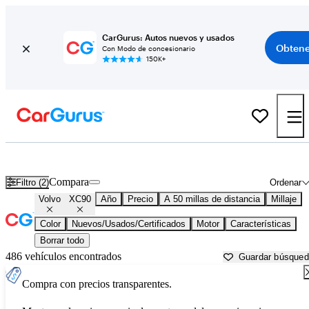
CarGurus: Autos nuevos y usados
Obtene
Con Modo de concesionario
150K+
Volvo XC90 usados en venta cerca de
Austin, TX
Compara
Filtro (2)
Ordenar
Volvo
XC90
Año
Precio
A 50 millas de distancia
Millaje
Color
Nuevos/Usados/Certificados
Motor
Características
Borrar todo
486 vehículos encontrados
Guardar búsque
Compra con precios transparentes.