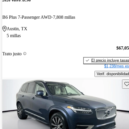
2026 Volvo XC90
B6 Plus 7-Passenger AWD
7,808 millas
Austin, TX
5 millas
$67,0
Trato justo
El precio incluye tasa
$1,238/mes es
Verif. disponibilidad
Gu