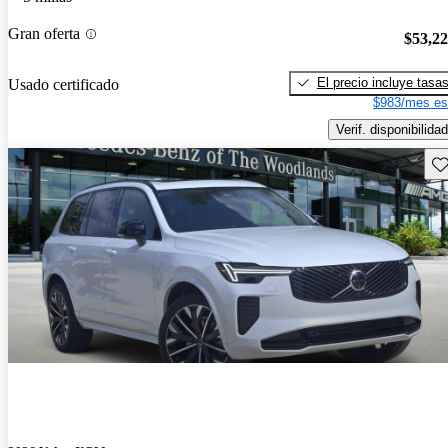
Gran oferta
$53,2
El precio incluye tasa
Usado certificado
$983/mes es
Verif. disponibilidad
Gu