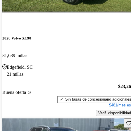
2020 Volvo XC90
81,639 millas
Edgefield, SC
21 millas
$23,2
Buena oferta
Sin tasas de concesionario adicionale
$481/mes es
Verif. disponibilidad
Gu