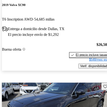
2019 Volvo XC90
T6 Inscription AWD
54,685 millas
Entrega a domicilio desde Dallas, TX
El precio incluye envío de $1,292
$26,5
Buena oferta
El precio incluye tasa
$548/mes es
Verif. disponibilidad
Gu