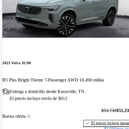
Precio reducido
-$2,400
2025 Volvo XC90
B5 Plus Bright Theme 7-Passenger AWD
10,490 millas
Entrega a domicilio desde Knoxville, TN
El precio incluye envío de $612
$53,730
$51,3
Buena oferta
El precio incluye tasa
$1,016/mes es