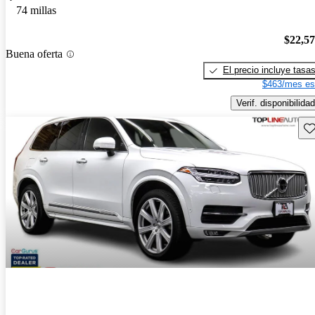
74 millas
$22,5
Buena oferta
El precio incluye tasa
$463/mes es
Verif. disponibilidad
Gu