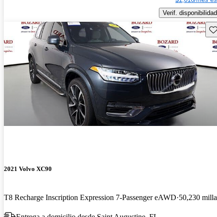
Verif. disponibilidad
Gu
2021 Volvo XC90
T8 Recharge Inscription Expression 7-Passenger eAWD
50,230 milla
Entrega a domicilio desde Saint Augustine, FL