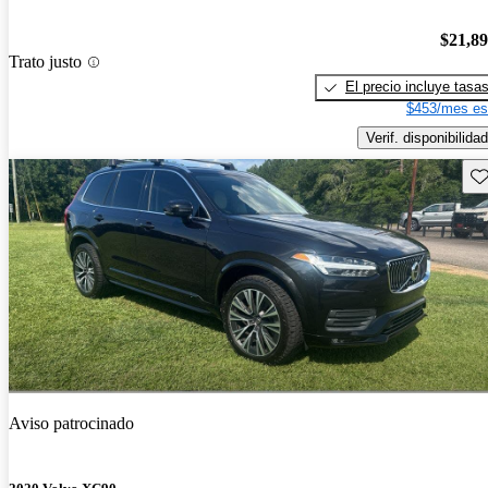
$21,8
Trato justo
El precio incluye tasa
$453/mes es
Verif. disponibilidad
Gu
Aviso patrocinado