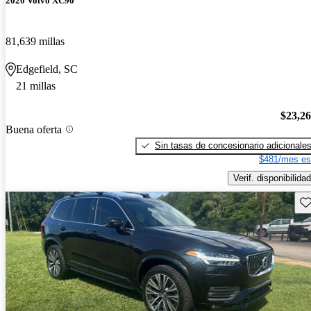
2020 Volvo XC90
81,639 millas
Edgefield, SC
21 millas
$23,2
Buena oferta
Sin tasas de concesionario adicionale
$481/mes es
Verif. disponibilidad
Gu