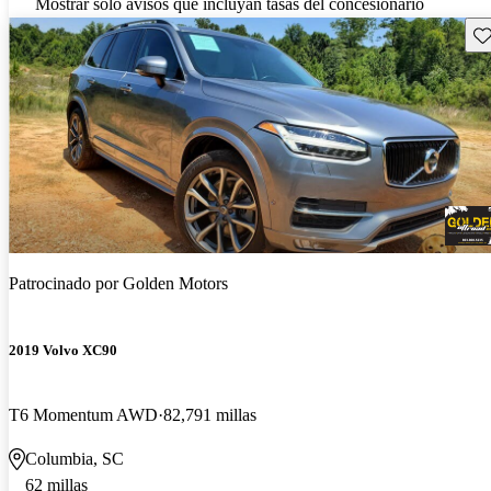
Mostrar solo avisos que incluyan tasas del concesionario
Gu
Patrocinado por
Golden Motors
2019 Volvo XC90
T6 Momentum AWD
82,791 millas
Columbia, SC
62 millas