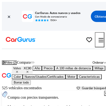
CarGurus: Autos nuevos y usados
Obtene
Con Modo de concesionario
150K+
Volvo XC90 usados en venta cerca de
Augusta, GA
Compara
Filtro (2)
Ordenar
Volvo
XC90
Año
Precio
A 100 millas de distancia
Millaje
Color
Nuevos/Usados/Certificados
Motor
Características
Borrar todo
525 vehículos encontrados
Guardar búsque
Compra con precios transparentes.