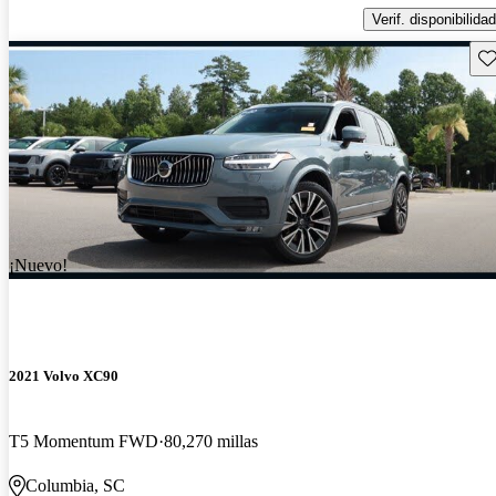
Verif. disponibilidad
Gu
¡Nuevo!
2021 Volvo XC90
T5 Momentum FWD
80,270 millas
Columbia, SC