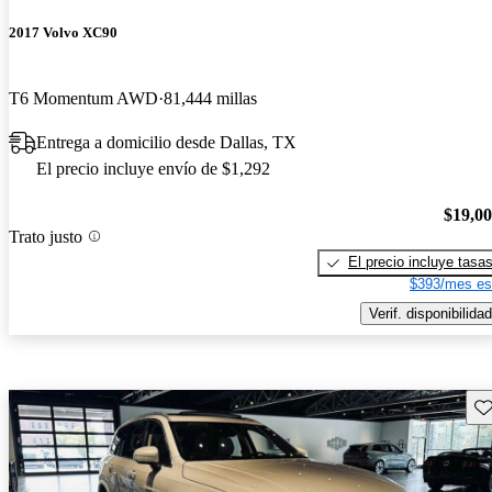
2017 Volvo XC90
T6 Momentum AWD
81,444 millas
Entrega a domicilio desde Dallas, TX
El precio incluye envío de $1,292
$19,0
Trato justo
El precio incluye tasa
$393/mes es
Verif. disponibilidad
Gu