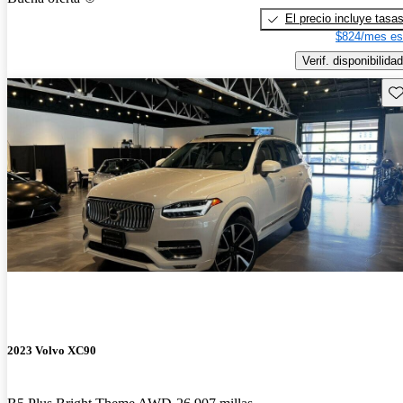
El precio incluye tasa
$824/mes es
Verif. disponibilidad
Gu
2023 Volvo XC90