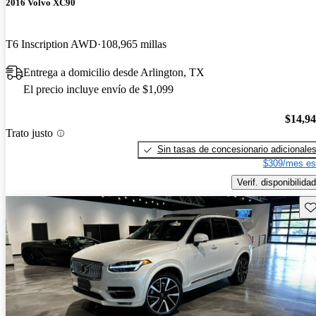
2016 Volvo XC90
T6 Inscription AWD
108,965 millas
Entrega a domicilio desde Arlington, TX
El precio incluye envío de $1,099
$14,9
Trato justo
Sin tasas de concesionario adicionale
$309/mes es
Verif. disponibilidad
Gu