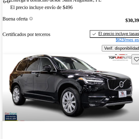
El precio incluye envío de $496
Buena oferta
$30,3
El precio incluye tasa
Certificados por terceros
$623/mes es
Verif. disponibilidad
Gu