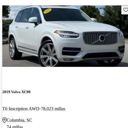
Gu
2019 Volvo XC90
T6 Inscription AWD
78,023 millas
Columbia, SC
74 millas