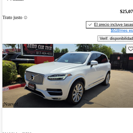
$25,0
Trato justo
El precio incluye tasa
$518/mes es
Verif. disponibilidad
Gu
¡Nuevo!