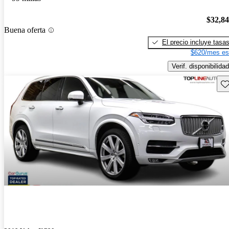
$32,8
Buena oferta
El precio incluye tasa
$620/mes es
Verif. disponibilidad
Gu