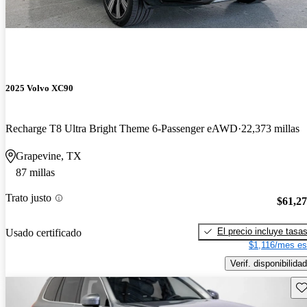
2025 Volvo XC90
Recharge T8 Ultra Bright Theme 6-Passenger eAWD
22,373 millas
Grapevine, TX
87 millas
Trato justo
$61,2
El precio incluye tasa
Usado certificado
$1,116/mes es
Verif. disponibilidad
Gu