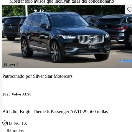
Mostrar solo avisos que incluyan tasas del concesionario
Gu
¡Nuevo!
Patrocinado por
Silver Star Motorcars
2025 Volvo XC90
B6 Ultra Bright Theme 6-Passenger AWD
29,560 millas
Dallas, TX
83 millas