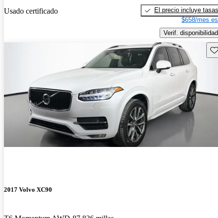
El precio incluye tasa
Usado certificado
$658/mes es
Verif. disponibilidad
Gu
2017 Volvo XC90