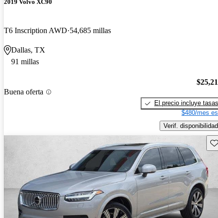
2019 Volvo XC90
T6 Inscription AWD
54,685 millas
Dallas, TX
91 millas
$25,2
Buena oferta
El precio incluye tasa
$480/mes es
Verif. disponibilidad
Gu