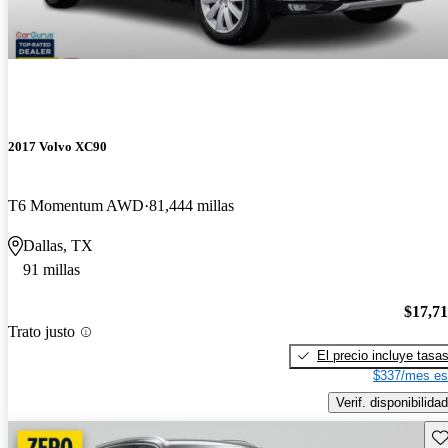
2017 Volvo XC90
T6 Momentum AWD
81,444 millas
Dallas, TX
91 millas
$17,7
Trato justo
El precio incluye tasa
$337/mes es
Verif. disponibilidad
Gu