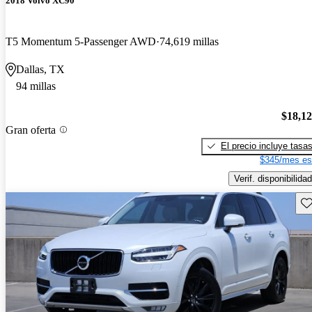
2018 Volvo XC90
T5 Momentum 5-Passenger AWD
74,619 millas
Dallas, TX
94 millas
$18,1
Gran oferta
El precio incluye tasa
$345/mes es
Verif. disponibilidad
Gu