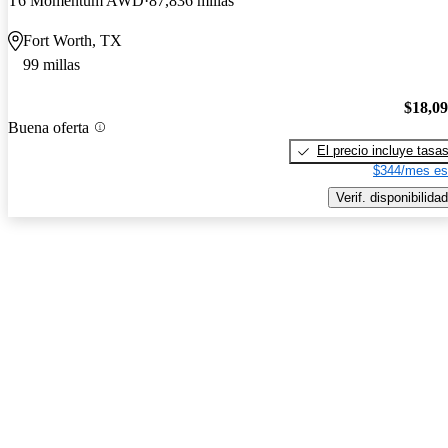
T6 Momentum AWD
87,836 millas
Fort Worth, TX
99 millas
$18,0
Buena oferta
El precio incluye tasa
$344/mes es
Verif. disponibilidad