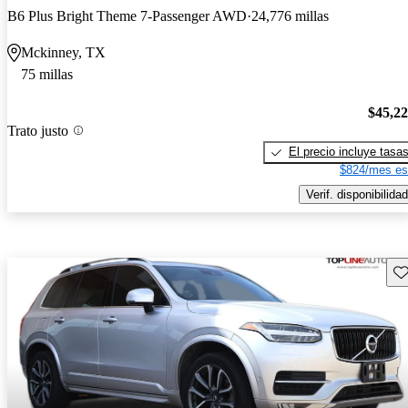
B6 Plus Bright Theme 7-Passenger AWD
24,776 millas
Mckinney, TX
75 millas
$45,2
Trato justo
El precio incluye tasa
$824/mes es
Verif. disponibilidad
Gu