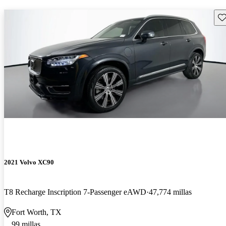
Gu
2021 Volvo XC90
T8 Recharge Inscription 7-Passenger eAWD
47,774 millas
Fort Worth, TX
99 millas