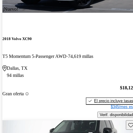
¡Nuevo!
2018 Volvo XC90
T5 Momentum 5-Passenger AWD
74,619 millas
Dallas, TX
94 millas
$18,1
Gran oferta
El precio incluye tasa
$345/mes es
Verif. disponibilidad
Gu