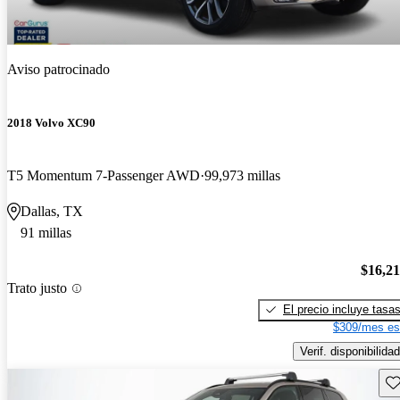
Aviso patrocinado
2018 Volvo XC90
T5 Momentum 7-Passenger AWD
99,973 millas
Dallas, TX
91 millas
$16,2
Trato justo
El precio incluye tasa
$309/mes es
Verif. disponibilidad
Gu