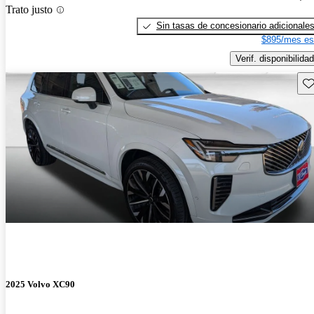
Trato justo
Sin tasas de concesionario adicionale
$895/mes es
Verif. disponibilidad
Gu
2025 Volvo XC90