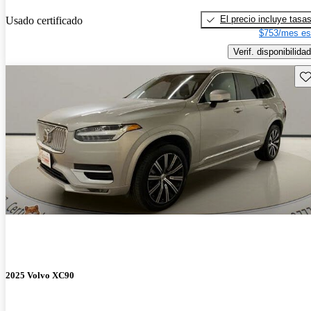
El precio incluye tasa
Usado certificado
$753/mes es
Verif. disponibilidad
Gu
2025 Volvo XC90