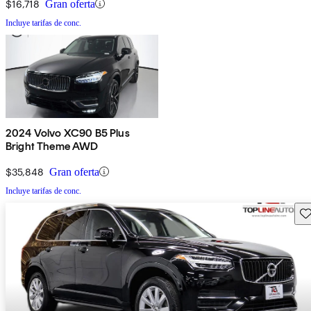
$16,718
Gran oferta
Incluye tarifas de conc.
2024 Volvo XC90 B5 Plus
Bright Theme AWD
$35,848
Gran oferta
Incluye tarifas de conc.
Gu