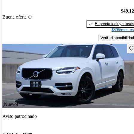
$49,1
Buena oferta
El precio incluye tasa
$895/mes es
Verif. disponibilidad
Gu
¡Nuevo!
Aviso patrocinado