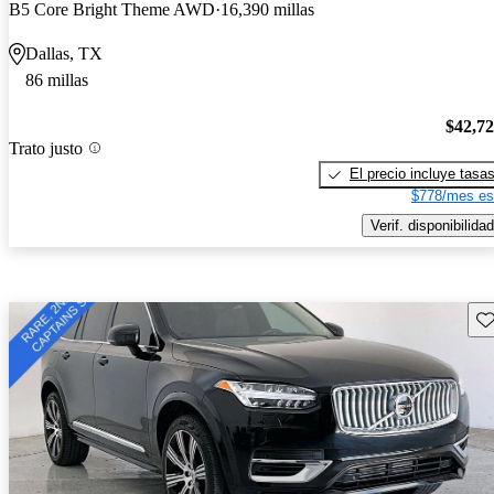
B5 Core Bright Theme AWD
16,390 millas
Dallas, TX
86 millas
$42,7
Trato justo
El precio incluye tasa
$778/mes es
Verif. disponibilidad
Gu