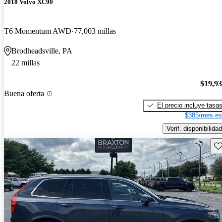
2018 Volvo XC90
T6 Momentum AWD
77,003 millas
Brodheadsville, PA
22 millas
$19,9
Buena oferta
El precio incluye tasa
$385/mes es
Verif. disponibilidad
Gu