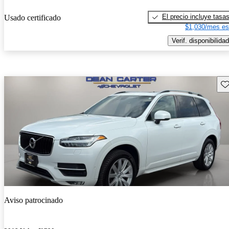
El precio incluye tasa
Usado certificado
$1,030/mes es
Verif. disponibilidad
Gu
Aviso patrocinado