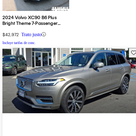
2024 Volvo XC90 B6 Plus
Bright Theme 7-Passenger
AWD
$42,972
Trato justo
Incluye tarifas de conc.
Gu