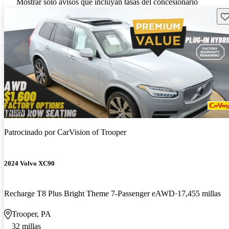
Mostrar solo avisos que incluyan tasas del concesionario
Gu
¡Nuevo!
Patrocinado por
CarVision of Trooper
2024 Volvo XC90
Recharge T8 Plus Bright Theme 7-Passenger eAWD
17,455 millas
Trooper, PA
32 millas