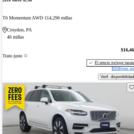
2018 Volvo XC90
T6 Momentum AWD
114,296 millas
Croydon, PA
46 millas
$16,4
Trato justo
El precio incluye tasa
$318/mes es
Verif. disponibilidad
Gu