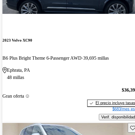
2023 Volvo XC90
B6 Plus Bright Theme 6-Passenger AWD
39,695 millas
Ephrata, PA
48 millas
$36,3
Gran oferta
El precio incluye tasa
$683/mes es
Verif. disponibilidad
Gu