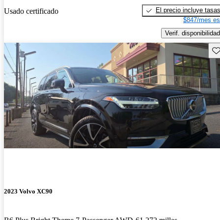
El precio incluye tasa
Usado certificado
$847/mes es
Verif. disponibilidad
Gu
2023 Volvo XC90