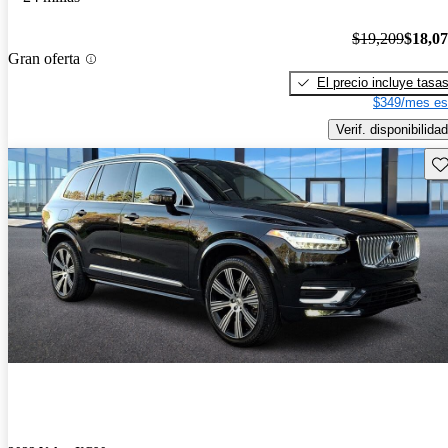
$19,209
$18,0
Gran oferta
El precio incluye tasa
$349/mes es
Verif. disponibilidad
Gu