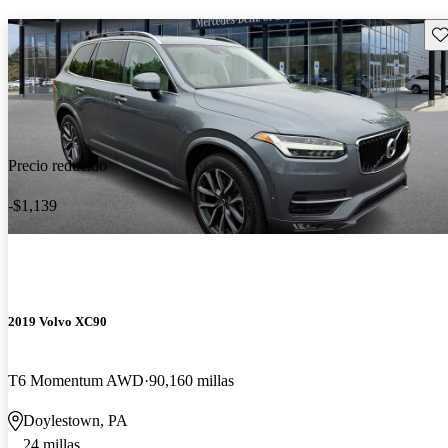
Gu
Precio reducido
-$1,139
2019 Volvo XC90
T6 Momentum AWD
90,160 millas
Doylestown, PA
24 millas