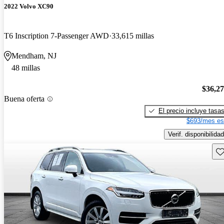
2022 Volvo XC90
T6 Inscription 7-Passenger AWD
33,615 millas
Mendham, NJ
48 millas
$36,2
Buena oferta
El precio incluye tasa
$693/mes es
Verif. disponibilidad
Gu