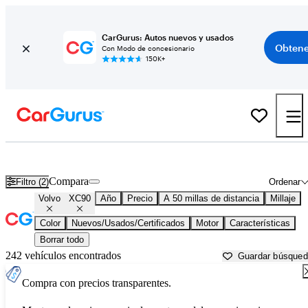
CarGurus: Autos nuevos y usados
Obtene
Con Modo de concesionario
150K+
Volvo XC90 usados en venta cerca de
Allentown, PA
Compara
Filtro (2)
Ordenar
Volvo
XC90
Año
Precio
A 50 millas de distancia
Millaje
Color
Nuevos/Usados/Certificados
Motor
Características
Borrar todo
242 vehículos encontrados
Guardar búsque
Compra con precios transparentes.