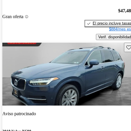
$47,4
Gran oferta
El precio incluye tasa
$884/mes es
Verif. disponibilidad
Gu
Aviso patrocinado