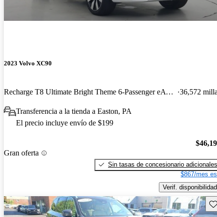
2023 Volvo XC90
Recharge T8 Ultimate Bright Theme 6-Passenger eAWD
36,572 mill
Transferencia a la tienda a Easton, PA
El precio incluye envío de $199
$46,1
Gran oferta
Sin tasas de concesionario adicionale
$867/mes es
Verif. disponibilidad
Gu