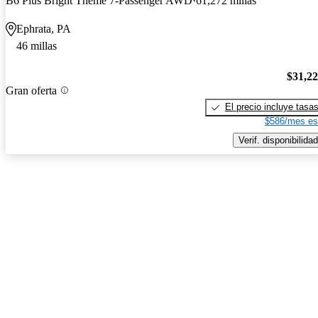
B6 Plus Bright Theme 7-Passenger AWD
61,272 millas
Ephrata, PA
46 millas
$31,2
Gran oferta
El precio incluye tasa
$586/mes es
Verif. disponibilidad