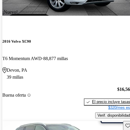
¡Nuevo!
2016 Volvo XC90
T6 Momentum AWD
88,877 millas
Devon, PA
39 millas
$16,5
Buena oferta
El precio incluye tasa
$320/mes es
Verif. disponibilidad
Gu