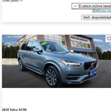
Trato justo
El precio incluye tasa
$546/mes es
Verif. disponibilidad
Gu
2018 Volvo XC90