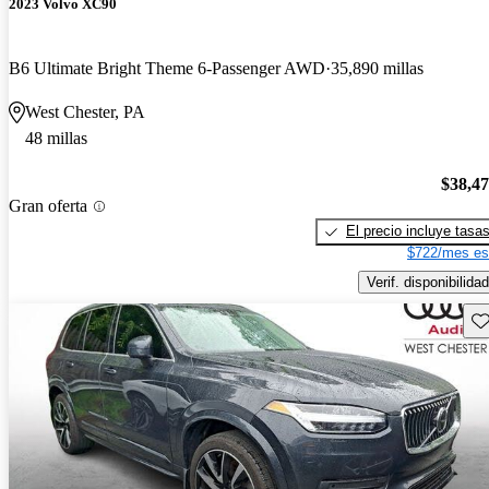
2023 Volvo XC90
B6 Ultimate Bright Theme 6-Passenger AWD
35,890 millas
West Chester, PA
48 millas
$38,4
Gran oferta
El precio incluye tasa
$722/mes es
Verif. disponibilidad
Gu