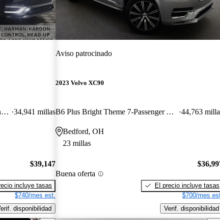
Aviso patrocinado
2023 Volvo XC90
B6 Ultimate Bright Theme 7-Passenger AWD
34,941 millas
B6 Plus Bright Theme 7-Passenger AWD
44,763 milla
Bedford, OH
23 millas
$39,147
$36,99
Buena oferta
recio incluye tasas
El precio incluye tasas
$740/mes est.
$700/mes est
erif. disponibilidad
Verif. disponibilidad