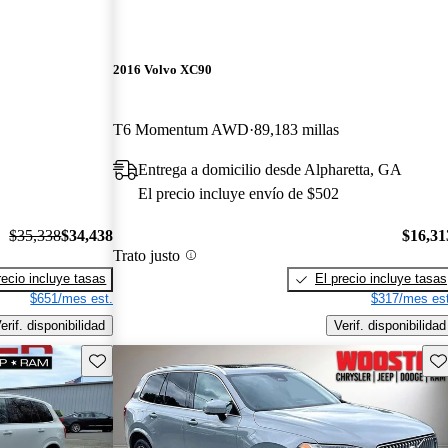
2016 Volvo XC90
T6 Momentum AWD
89,183 millas
Entrega a domicilio desde Alpharetta, GA
El precio incluye envío de $502
$35,338
$34,438
$16,31
Trato justo
recio incluye tasas
El precio incluye tasas
$651/mes est.
$317/mes est
erif. disponibilidad
Verif. disponibilidad
Guarda este Aviso
Gu