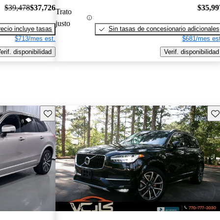
$39,478
$37,726
$35,99
Trato
justo
recio incluye tasas
Sin tasas de concesionario adicionales
$713/mes est.
$681/mes est
erif. disponibilidad
Verif. disponibilidad
Guarda este Aviso
Gu
¡Nuevo!