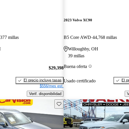
2023 Volvo XC90
377 millas
B5 Core AWD
44,768 millas
H
Willoughby, OH
39 millas
Buena oferta
$29,398
El precio incluye tasas
El p
Usado certificado
$556/mes est.
Verif. disponibilidad
V
Guarda este Aviso