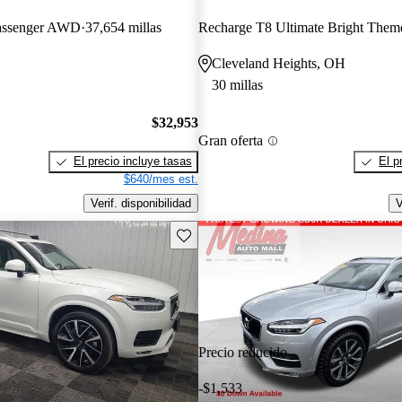
Passenger AWD
37,654 millas
Cleveland Heights, OH
30 millas
$32,953
Gran oferta
El precio incluye tasas
El p
$640/mes est.
Verif. disponibilidad
V
Guarda este Aviso
Precio reducido
-$1,533