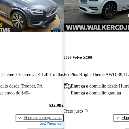
2023 Volvo XC90
B6 Ultimate Bright Theme 7-Passenger AWD
51,451 millas
B5 Plus Bright Theme AWD
39,112
cilio desde Trooper, PA
Entrega a domicilio desde Hur
uye envío de $494
Entrega a domicilio gratuita
$32,982
Trato justo
El precio incluye tasas
El p
$624/mes est.