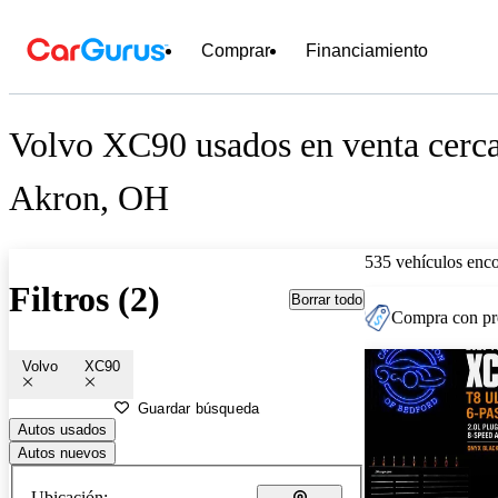
Comprar
Financiamiento
Volvo XC90 usados en venta cerc
Akron, OH
535 vehículos enc
Filtros (2)
Borrar todo
Compra con pre
Volvo
XC90
Guardar búsqueda
Autos usados
Autos nuevos
Ubicación: