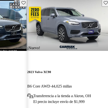
Guarda este Aviso
Gu
¡Nuevo!
2023 Volvo XC90
B6 Core AWD
44,025 millas
Transferencia a la tienda a Akron, OH
El precio incluye envío de $1,999