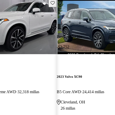
Guarda este Aviso
Precio reducido
-$1,752
2023 Volvo XC90
Theme AWD
32,318 millas
B5 Core AWD
24,414 millas
Cleveland, OH
26 millas