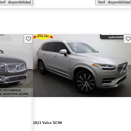
erif. disponibilidad
Verif. disponibilidad
Guarda este Aviso
Gu
2023 Volvo XC90