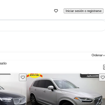
Iniciar sesión o registrarse
Ordenar
nario
Guarda este Aviso
Gu