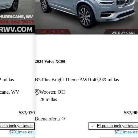
2024 Volvo XC90
 millas
B5 Plus Bright Theme AWD
40,239 millas
ricane, WV
Wooster, OH
28 millas
$37,070
$37,90
Buena oferta
recio incluye tasas
El precio incluye tasas
$701/mes est.
$711/mes est