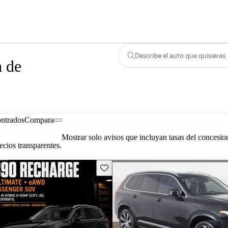
Describe el auto que quisieras
a de
ontrados
Compara
Mostrar solo avisos que incluyan tasas del concesio
cios transparentes.
Guarda este Aviso