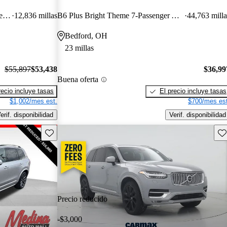
Recharge T8 Ultimate Bright Theme 7-Passenger eAWD
12,836 millas
B6 Plus Bright Theme 7-Passenger AWD
44,763 milla
Bedford, OH
23 millas
$55,897
$53,438
$36,99
Buena oferta
recio incluye tasas
El precio incluye tasas
$1,002/mes est.
$700/mes est
erif. disponibilidad
Verif. disponibilidad
Guarda este Aviso
Gu
Precio reducido
-$3,000