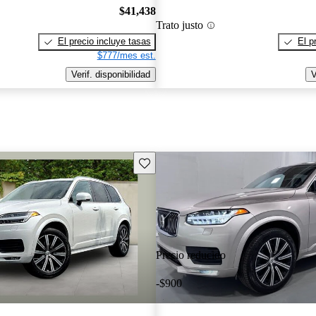
$41,438
Trato justo
El precio incluye tasas
El p
$777/mes est.
Verif. disponibilidad
V
Guarda este Aviso
Precio reducido
-$900