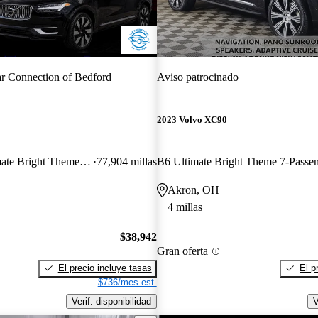
r Connection of Bedford
Aviso patrocinado
2023 Volvo XC90
Recharge T8 Ultimate Bright Theme 6-Passenger eAWD
77,904 millas
Akron, OH
4 millas
$38,942
Gran oferta
El precio incluye tasas
El p
$736/mes est.
Verif. disponibilidad
V