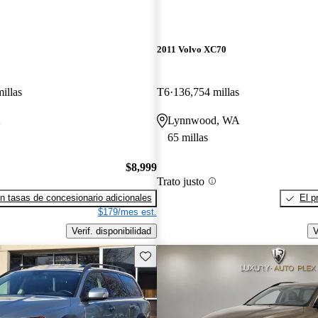
2011 Volvo XC70
illas
T6
136,754 millas
A
Lynnwood, WA
65 millas
$8,999
Trato justo
n tasas de concesionario adicionales
El p
$179/mes est.
Verif. disponibilidad
V
Guarda este Aviso