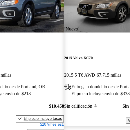
¡Nuevo!
2015 Volvo XC70
millas
2015.5 T6 AWD
67,715 millas
cilio desde Portland, OR
Entrega a domicilio desde Port
uye envío de $218
El precio incluye envío de $338
$10,458
Sin calificación
Sin
El precio incluye tasas
V
$207/mes est.