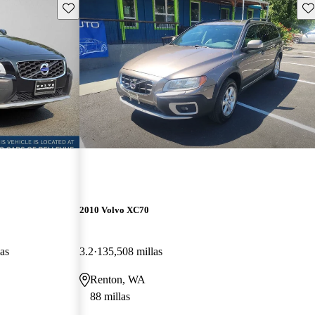
Guarda este Aviso
Gu
2010 Volvo XC70
as
3.2
135,508 millas
Renton, WA
88 millas