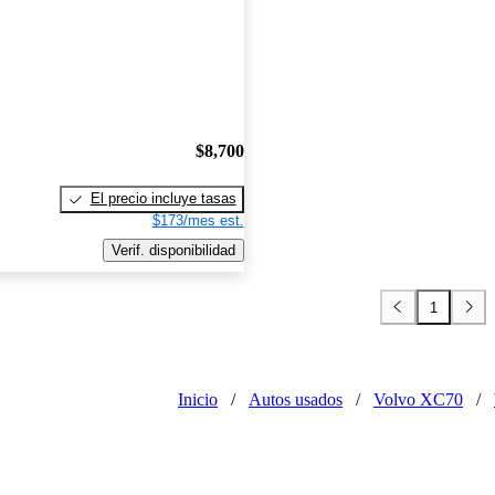
$8,700
El precio incluye tasas
$173/mes est.
Verif. disponibilidad
1
Inicio
/
Autos usados
/
Volvo XC70
/