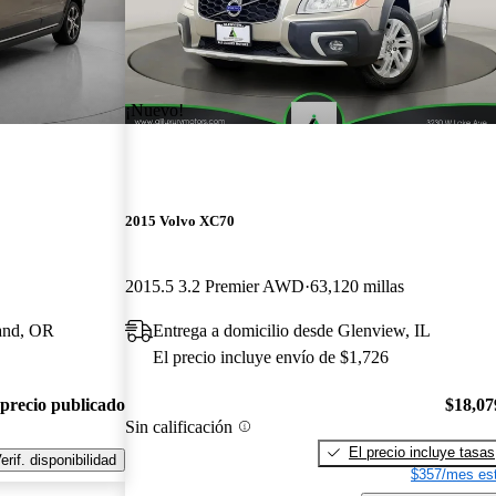
¡Nuevo!
2015 Volvo XC70
2015.5 3.2 Premier AWD
63,120 millas
land, OR
Entrega a domicilio desde Glenview, IL
El precio incluye envío de $1,726
 precio publicado
$18,07
Sin calificación
El precio incluye tasas
erif. disponibilidad
$357/mes est