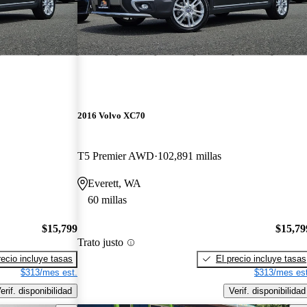
2016 Volvo XC70
T5 Premier AWD
102,891 millas
Everett, WA
60 millas
$15,799
$15,79
Trato justo
recio incluye tasas
El precio incluye tasas
$313/mes est.
$313/mes est
erif. disponibilidad
Verif. disponibilidad