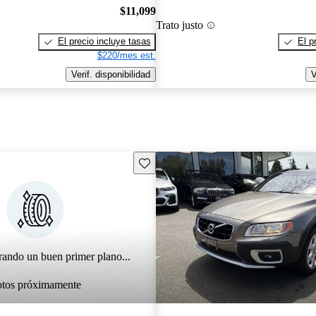
$11,099
Trato justo
El precio incluye tasas
El p
$220/mes est.
Verif. disponibilidad
V
Guarda este Aviso
rando un buen primer plano...
otos próximamente