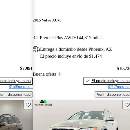
2015 Volvo XC70
3.2 Premier Plus AWD
144,815 millas
Entrega a domicilio desde Phoenix, AZ
El precio incluye envío de $1,474
$7,991
$10,73
Buena oferta
recio incluye tasas
El precio incluye tasas
$159/mes est.
$212/mes est
erif. disponibilidad
Verif. disponibilidad
Guarda este Aviso
Gu