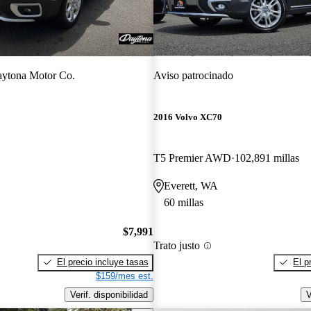
ytona Motor Co.
Aviso patrocinado
2016 Volvo XC70
T5 Premier AWD
102,891 millas
Everett, WA
60 millas
$7,991
Trato justo
El precio incluye tasas
El p
$159/mes est.
Verif. disponibilidad
V