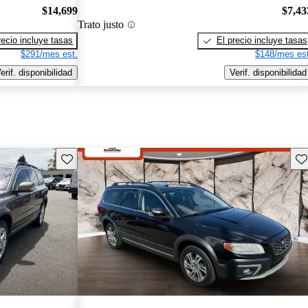
$14,699
$7,43
Trato justo
recio incluye tasas
El precio incluye tasas
$291/mes est.
$148/mes est
erif. disponibilidad
Verif. disponibilidad
Guarda este Aviso
Gu