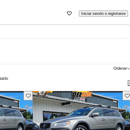
Iniciar sesión o registrarse
Ordenar
nario
Guarda este Aviso
Gu