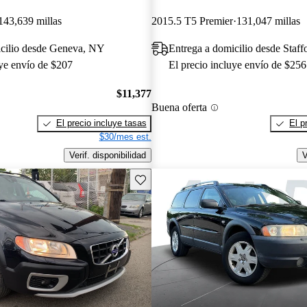
143,639 millas
2015.5 T5 Premier
131,047 millas
icilio desde Geneva, NY
Entrega a domicilio desde Staff
uye envío de $207
El precio incluye envío de $256
$11,377
Buena oferta
El precio incluye tasas
El p
$30/mes est.
Verif. disponibilidad
V
Guarda este Aviso