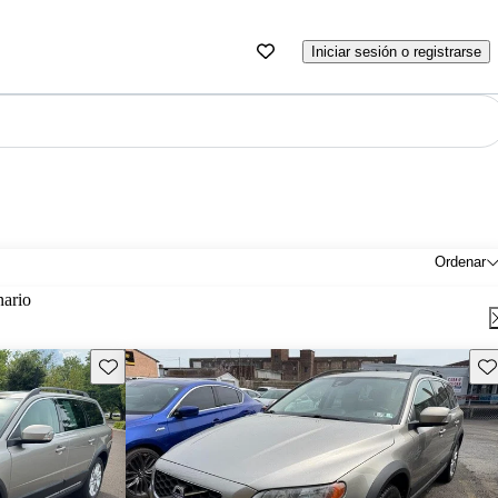
Iniciar sesión o registrarse
Ordenar
nario
Guarda este Aviso
Gu