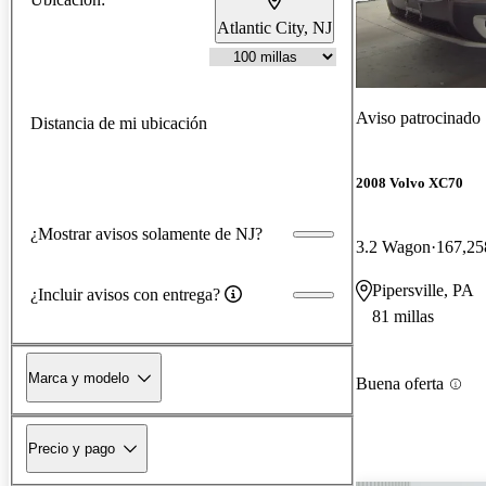
Atlantic City, NJ
Aviso patrocinado
Distancia de mi ubicación
2008 Volvo XC70
¿Mostrar avisos solamente de NJ?
3.2 Wagon
167,25
Pipersville, PA
¿Incluir avisos con entrega?
81 millas
Marca y modelo
Buena oferta
Precio y pago