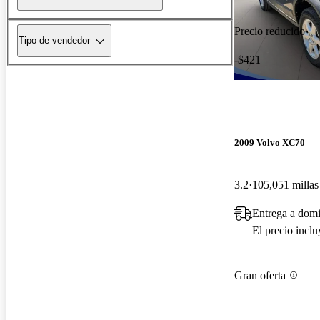
Precio reducido
Tipo de vendedor
-$421
2009 Volvo XC70
3.2
105,051 millas
Entrega a domi
El precio incl
Gran oferta