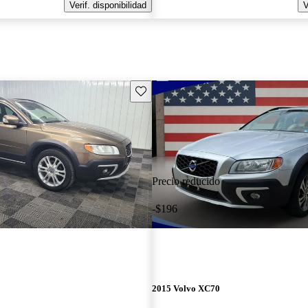
Verif. disponibilidad
V
Guarda este Aviso
Precio reducido
-$196
2015 Volvo XC70