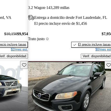
3.2 Wagon
143,289 millas
ord, VA
Entrega a domicilio desde Fort Lauderdale, FL
El precio incluye envío de $1,456
$10,150
$9,954
$7,95
Trato justo
recio incluye tasas
El precio incluye tasas
$2/mes est.
$0/mes est
erif. disponibilidad
Verif. disponibilidad
Guarda este Aviso
Gu