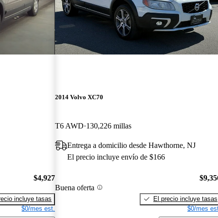
2014 Volvo XC70
T6 AWD
130,226 millas
Entrega a domicilio desde Hawthorne, NJ
El precio incluye envío de $166
$4,927
$9,35
Buena oferta
recio incluye tasas
El precio incluye tasas
$0/mes est.
$0/mes est