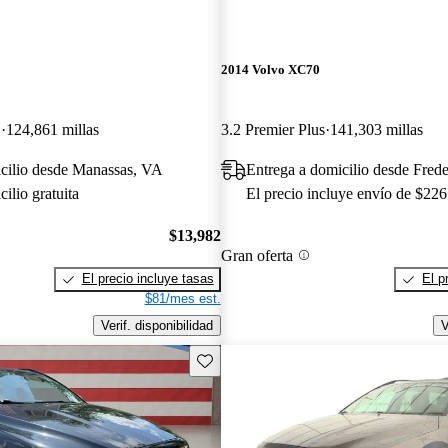
2014 Volvo XC70
D
124,861 millas
3.2 Premier Plus
141,303 millas
icilio desde Manassas, VA
Entrega a domicilio desde Fred
ilio gratuita
El precio incluye envío de $226
$13,982
Gran oferta
El precio incluye tasas
El p
$81/mes est.
Verif. disponibilidad
V
Guarda este Aviso