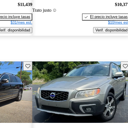
$11,439
$10,37
Trato justo
recio incluye tasas
El precio incluye tasas
$31/mes est.
$10/mes est
erif. disponibilidad
Verif. disponibilidad
Guarda este Aviso
Gu