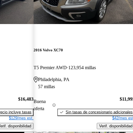
2016 Volvo XC70
T5 Premier AWD
123,954 millas
Philadelphia, PA
57 millas
$16,483
$11,99
Buena
oferta
recio incluye tasas
Sin tasas de concesionario adicionales
$129/mes est.
$42/mes est
erif. disponibilidad
Verif. disponibilidad