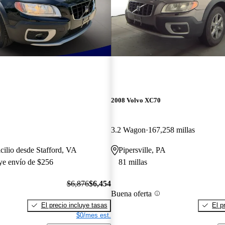
2008 Volvo XC70
3.2 Wagon
167,258 millas
cilio desde Stafford, VA
Pipersville, PA
uye envío de $256
81 millas
$6,876
$6,454
Buena oferta
El precio incluye tasas
El p
$0/mes est.