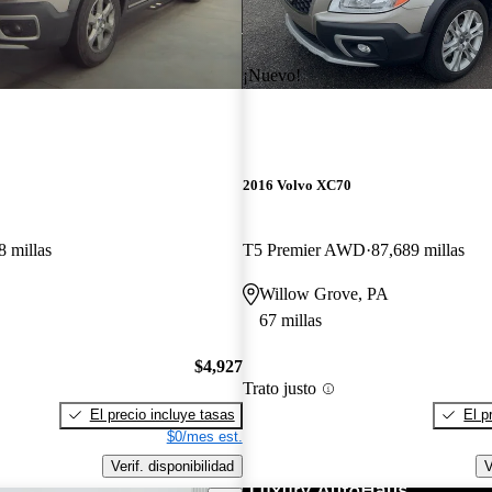
¡Nuevo!
2016 Volvo XC70
8 millas
T5 Premier AWD
87,689 millas
Willow Grove, PA
67 millas
$4,927
Trato justo
El precio incluye tasas
El p
$0/mes est.
Verif. disponibilidad
V