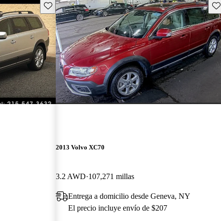
Guarda este Aviso
Gu
2013 Volvo XC70
3.2 AWD
107,271 millas
Entrega a domicilio desde Geneva, NY
El precio incluye envío de $207