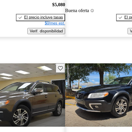
$5,080
Buena oferta
El precio incluye tasas
El p
$0/mes est.
Verif. disponibilidad
V
Guarda este Aviso