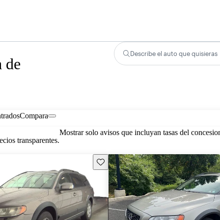
Describe el auto que quisieras
a de
trados
Compara
Mostrar solo avisos que incluyan tasas del concesio
cios transparentes.
Guarda este Aviso