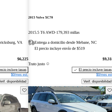
2015 Volvo XC70
2015.5 T6 AWD
179,393 millas
ericksburg, VA
Entrega a domicilio desde Mebane, NC
El precio incluye envío de $519
$6,225
$9,31
Trato justo
recio incluye tasas
El precio incluye tasas
$0/mes est.
$0/mes est
erif. disponibilidad
Verif. disponibilidad
Guarda este Aviso
Gu