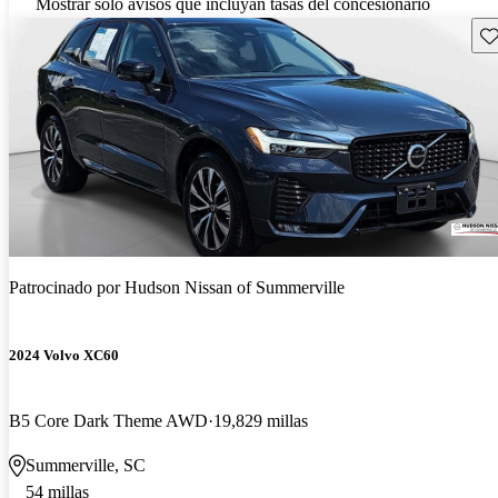
Mostrar solo avisos que incluyan tasas del concesionario
Gu
Patrocinado por
Hudson Nissan of Summerville
2024 Volvo XC60
B5 Core Dark Theme AWD
19,829 millas
Summerville, SC
54 millas