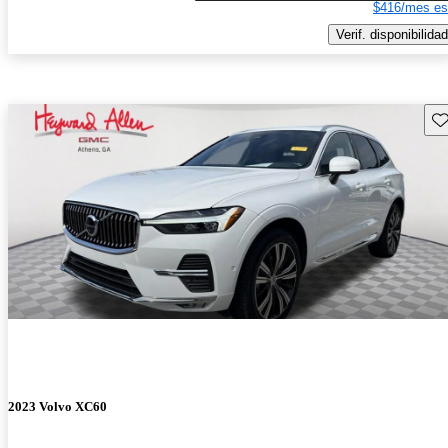
$416/mes es
Verif. disponibilidad
Gu
2023 Volvo XC60