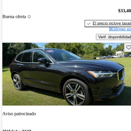
$33,4
Buena oferta
El precio incluye tasa
$616/mes es
Verif. disponibilidad
Gu
Aviso patrocinado