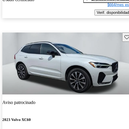
$664/mes es
Verif. disponibilidad
Gu
Aviso patrocinado
2023 Volvo XC60