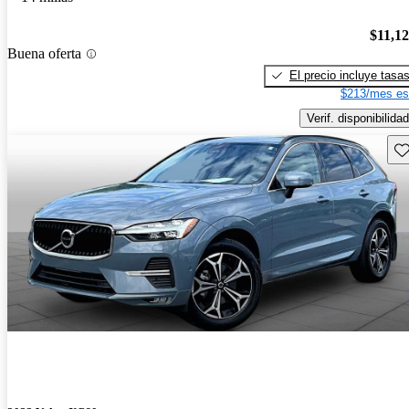
$11,1
Buena oferta
El precio incluye tasa
$213/mes es
Verif. disponibilidad
Gu