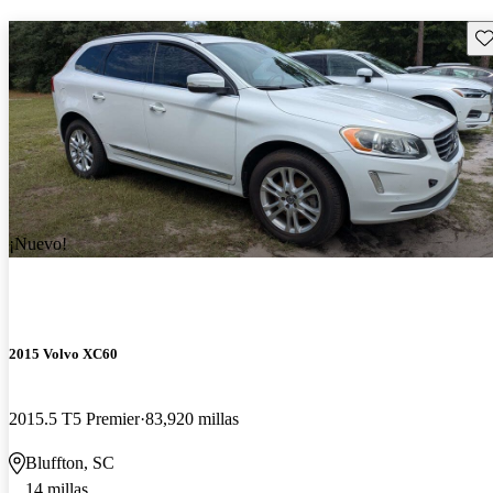
Gu
¡Nuevo!
2015 Volvo XC60
2015.5 T5 Premier
83,920 millas
Bluffton, SC
14 millas