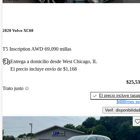
2020 Volvo XC60
T5 Inscription AWD
69,090 millas
Entrega a domicilio desde West Chicago, IL
El precio incluye envío de $1,168
$25,5
Trato justo
El precio incluye tasa
$488/mes es
Verif. disponibilidad
Gu