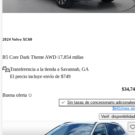
2024 Volvo XC60
B5 Core Dark Theme AWD
17,854 millas
Transferencia a la tienda a Savannah, GA
El precio incluye envío de $749
$34,7
Buena oferta
Sin tasas de concesionario adicionale
$641/mes es
Verif. disponibilidad
Gu