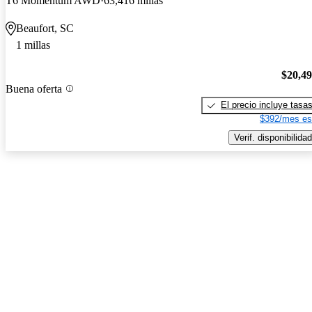
T6 Momentum AWD
63,416 millas
Beaufort, SC
1 millas
$20,4
Buena oferta
El precio incluye tasa
$392/mes es
Verif. disponibilidad