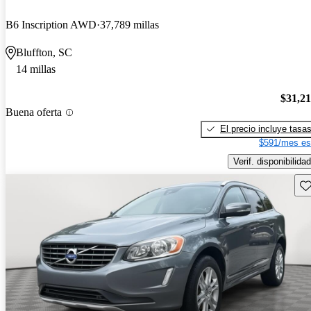
B6 Inscription AWD
37,789 millas
Bluffton, SC
14 millas
$31,2
Buena oferta
El precio incluye tasa
$591/mes es
Verif. disponibilidad
Gu