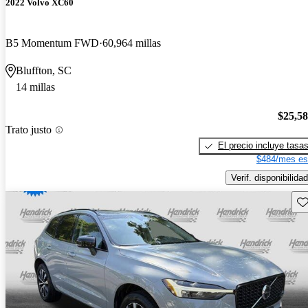
2022 Volvo XC60
B5 Momentum FWD
60,964 millas
Bluffton, SC
14 millas
$25,5
Trato justo
El precio incluye tasa
$484/mes es
Verif. disponibilidad
Gu