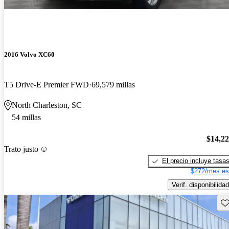
2016 Volvo XC60
T5 Drive-E Premier FWD
69,579 millas
North Charleston, SC
54 millas
$14,2
Trato justo
El precio incluye tasa
$272/mes es
Verif. disponibilidad
Gu