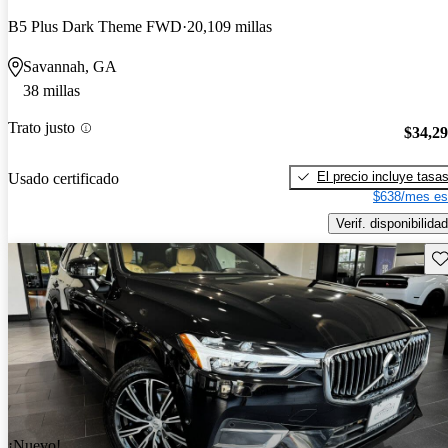
B5 Plus Dark Theme FWD
20,109 millas
Savannah, GA
38 millas
Trato justo
$34,2
El precio incluye tasa
Usado certificado
$638/mes es
Verif. disponibilidad
Gu
¡Nuevo!