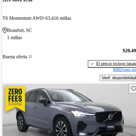
2019 Volvo XC60
T6 Momentum AWD
63,416 millas
Beaufort, SC
1 millas
$20,4
Buena oferta
El precio incluye tasa
$392/mes es
Verif. disponibilidad
Gu