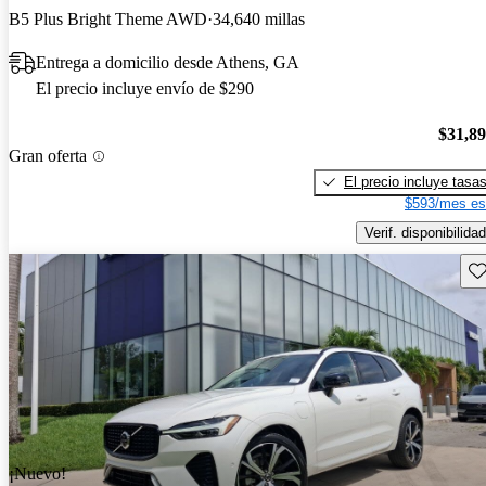
B5 Plus Bright Theme AWD
34,640 millas
Entrega a domicilio desde Athens, GA
El precio incluye envío de $290
$31,8
Gran oferta
El precio incluye tasa
$593/mes es
Verif. disponibilidad
Gu
¡Nuevo!