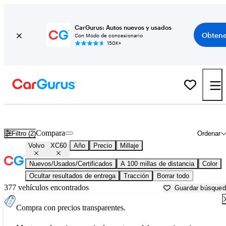
CarGurus: Autos nuevos y usados
Obtene
Con Modo de concesionario
150K+
Volvo XC60 usados en venta cerca de
Beaufort, SC
Compara
Filtro (2)
Ordenar
Volvo
XC60
Año
Precio
Millaje
Nuevos/Usados/Certificados
A 100 millas de distancia
Color
Ocultar resultados de entrega
Tracción
Borrar todo
377 vehículos encontrados
Guardar búsque
Compra con precios transparentes.