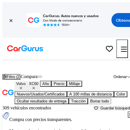
CarGurus: Autos nuevos y usados
Obtene
Con Modo de concesionario
150K+
Volvo XC60 usados en venta cerca de
Albany, GA
Compara
Filtro (2)
Ordenar
Volvo
XC60
Año
Precio
Millaje
Nuevos/Usados/Certificados
A 100 millas de distancia
Color
Ocultar resultados de entrega
Tracción
Borrar todo
309 vehículos encontrados
Guardar búsque
Compra con precios transparentes.