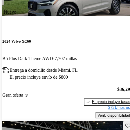
¡Nuevo!
2024 Volvo XC60
B5 Plus Dark Theme AWD
7,707 millas
Entrega a domicilio desde Miami, FL
El precio incluye envío de $800
$36,2
Gran oferta
El precio incluye tasa
$731/mes es
Verif. disponibilidad
Gu