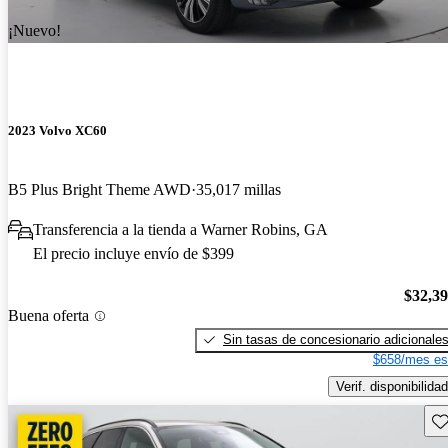
¡Nuevo!
2023 Volvo XC60
B5 Plus Bright Theme AWD
35,017 millas
Transferencia a la tienda a Warner Robins, GA
El precio incluye envío de $399
$32,3
Buena oferta
Sin tasas de concesionario adicionale
$658/mes es
Verif. disponibilidad
Gu