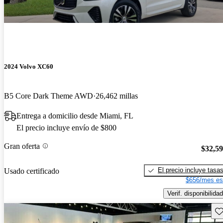
2024 Volvo XC60
B5 Core Dark Theme AWD
26,462 millas
Entrega a domicilio desde Miami, FL
El precio incluye envío de $800
Gran oferta
$32,5
El precio incluye tasa
Usado certificado
$656/mes es
Verif. disponibilidad
Gu