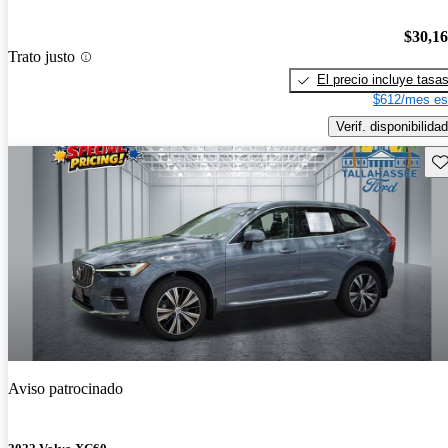
$30,1
Trato justo
El precio incluye tasa
$612/mes es
Verif. disponibilidad
Gu
Aviso patrocinado