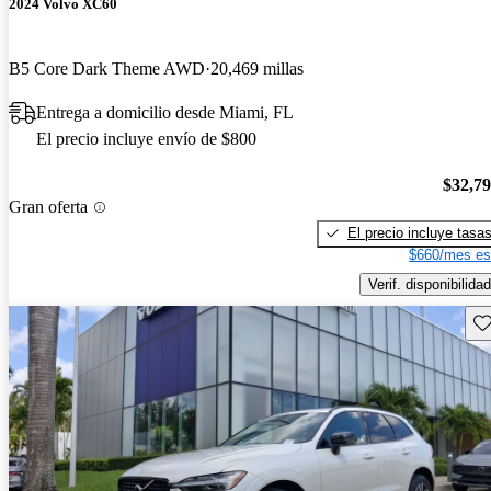
2024 Volvo XC60
B5 Core Dark Theme AWD
20,469 millas
Entrega a domicilio desde Miami, FL
El precio incluye envío de $800
$32,7
Gran oferta
El precio incluye tasa
$660/mes es
Verif. disponibilidad
Gu