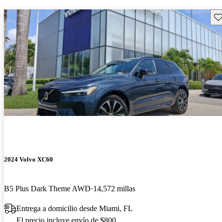
Gu
2024 Volvo XC60
B5 Plus Dark Theme AWD
14,572 millas
Entrega a domicilio desde Miami, FL
El precio incluye envío de $800