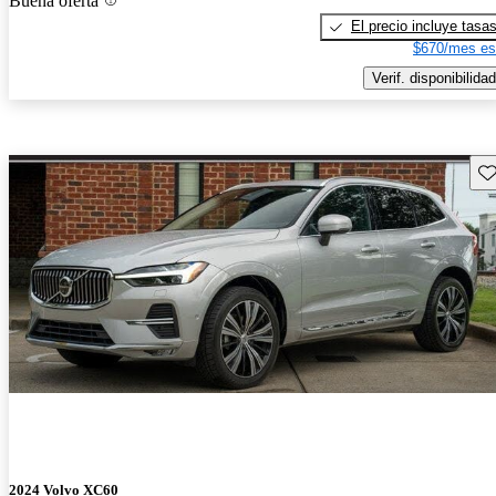
Buena oferta
El precio incluye tasa
$670/mes es
Verif. disponibilidad
Gu
2024 Volvo XC60