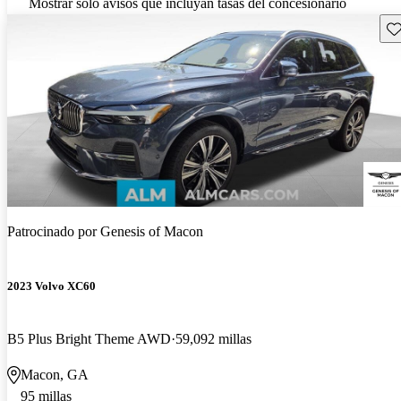
Mostrar solo avisos que incluyan tasas del concesionario
Gu
Patrocinado por
Genesis of Macon
2023 Volvo XC60
B5 Plus Bright Theme AWD
59,092 millas
Macon, GA
95 millas