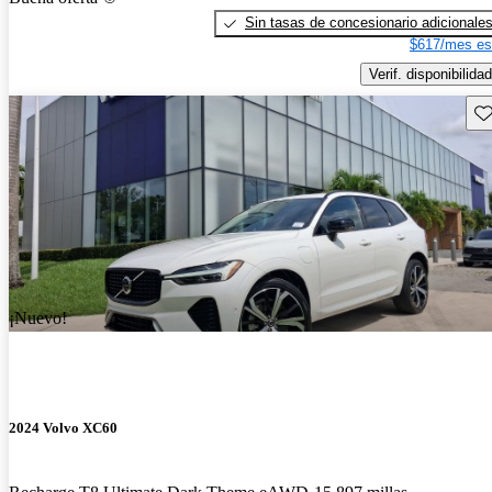
Sin tasas de concesionario adicionale
$617/mes es
Verif. disponibilidad
Gu
¡Nuevo!
2024 Volvo XC60