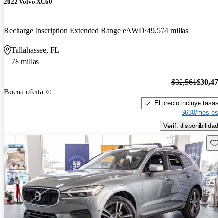
2022 Volvo XC60
Recharge Inscription Extended Range eAWD
49,574 millas
Tallahassee, FL
78 millas
$32,561
$30,4
Buena oferta
El precio incluye tasa
$630/mes es
Verif. disponibilidad
Gu