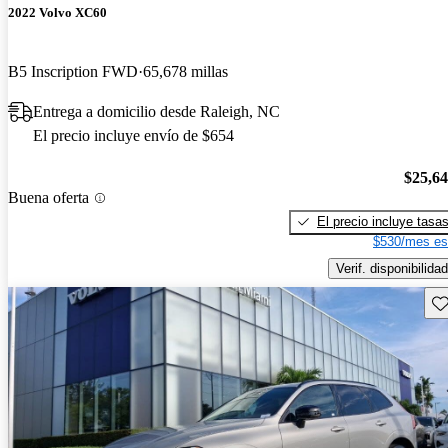
2022 Volvo XC60
B5 Inscription FWD
65,678 millas
Entrega a domicilio desde Raleigh, NC
El precio incluye envío de $654
$25,6
Buena oferta
El precio incluye tasa
$530/mes es
Verif. disponibilidad
Gu