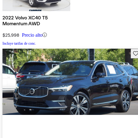
2022 Volvo XC40 T5
Momentum AWD
$25,998
Precio alto
Incluye tarifas de conc.
Gu