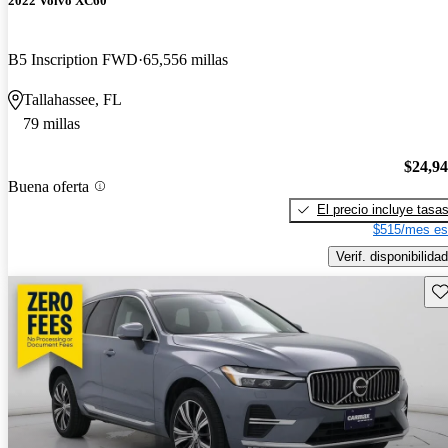
2022 Volvo XC60
B5 Inscription FWD
65,556 millas
Tallahassee, FL
79 millas
$24,9
Buena oferta
El precio incluye tasa
$515/mes es
Verif. disponibilidad
Gu