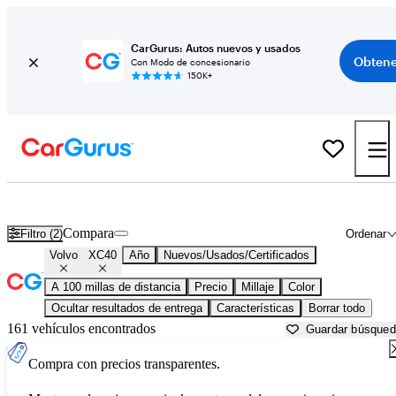
CarGurus: Autos nuevos y usados
Obtene
Con Modo de concesionario
150K+
Volvo XC40 usados en venta cerca de
Ardmore, OK
Compara
Filtro (2)
Ordenar
Volvo
XC40
Año
Nuevos/Usados/Certificados
A 100 millas de distancia
Precio
Millaje
Color
Ocultar resultados de entrega
Características
Borrar todo
161 vehículos encontrados
Guardar búsque
Compra con precios transparentes.