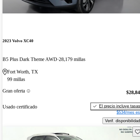
2023 Volvo XC40
B5 Plus Dark Theme AWD
28,179 millas
Fort Worth, TX
99 millas
Gran oferta
$28,8
El precio incluye tasa
Usado certificado
$534/mes es
Verif. disponibilidad
Gu