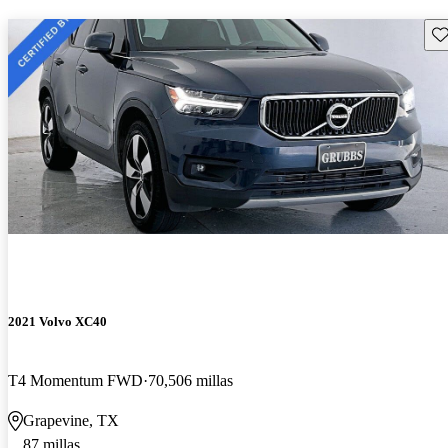
Gu
2021 Volvo XC40
T4 Momentum FWD
70,506 millas
Grapevine, TX
87 millas