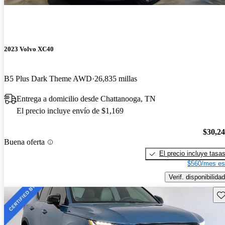
2023 Volvo XC40
B5 Plus Dark Theme AWD
26,835 millas
Entrega a domicilio desde Chattanooga, TN
El precio incluye envío de $1,169
$30,2
Buena oferta
El precio incluye tasa
$560/mes es
Verif. disponibilidad
Gu