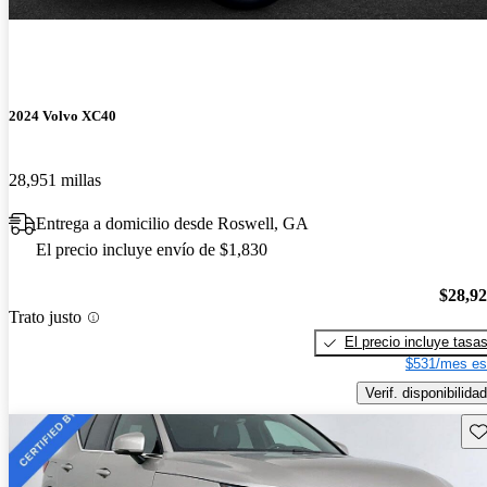
2024 Volvo XC40
28,951 millas
Entrega a domicilio desde Roswell, GA
El precio incluye envío de $1,830
$28,9
Trato justo
El precio incluye tasa
$531/mes es
Verif. disponibilidad
Gu