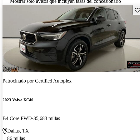
Mostrar solo avisos que incluyan tasas del concesionario
Gu
¡Nuevo!
Patrocinado por
Certified Autoplex
2023 Volvo XC40
B4 Core FWD
35,683 millas
Dallas, TX
86 millas