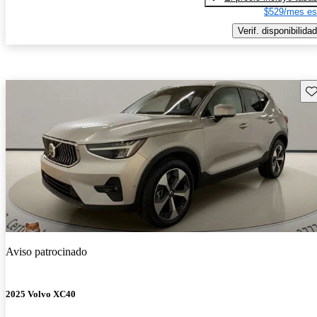
$529/mes es
Verif. disponibilidad
Gu
Aviso patrocinado
2025 Volvo XC40