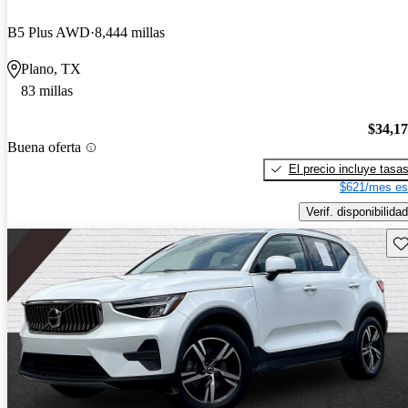
B5 Plus AWD
8,444 millas
Plano, TX
83 millas
$34,1
Buena oferta
El precio incluye tasa
$621/mes es
Verif. disponibilidad
Gu