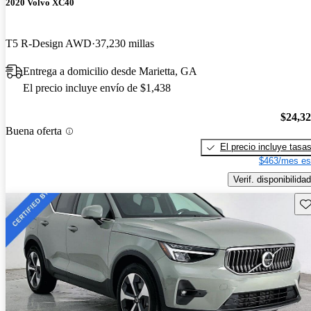
2020 Volvo XC40
T5 R-Design AWD
37,230 millas
Entrega a domicilio desde Marietta, GA
El precio incluye envío de $1,438
$24,3
Buena oferta
El precio incluye tasa
$463/mes es
Verif. disponibilidad
Gu