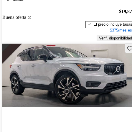
$19,8
Buena oferta
El precio incluye tasa
$375/mes es
Verif. disponibilidad
Gu