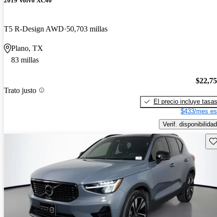
2019 Volvo XC40
T5 R-Design AWD
50,703 millas
Plano, TX
83 millas
$22,7
Trato justo
El precio incluye tasa
$433/mes es
Verif. disponibilidad
Gu