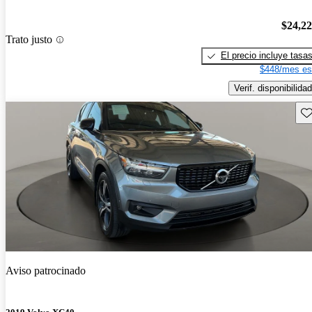
$24,2
Trato justo
El precio incluye tasa
$448/mes es
Verif. disponibilidad
Gu
Aviso patrocinado