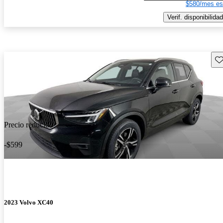
$580/mes es
Verif. disponibilidad
Gu
Precio reducido
-$599
2023 Volvo XC40