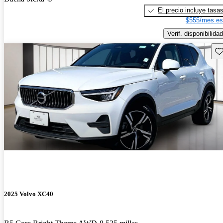
El precio incluye tasa
$555/mes es
Verif. disponibilidad
Gu
2025 Volvo XC40