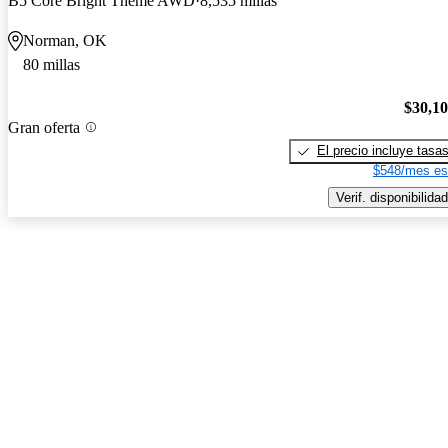
B5 Core Bright Theme AWD
8,535 millas
Norman, OK
80 millas
$30,1
Gran oferta
El precio incluye tasa
$548/mes es
Verif. disponibilidad