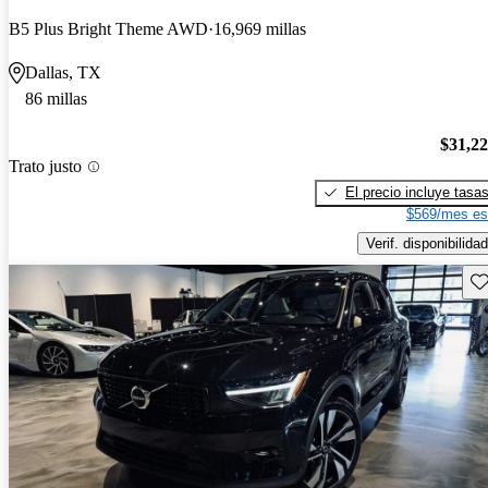
B5 Plus Bright Theme AWD
16,969 millas
Dallas, TX
86 millas
$31,2
Trato justo
El precio incluye tasa
$569/mes es
Verif. disponibilidad
Gu