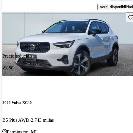
Verif. disponibilidad
Gu
Precio reducido
-$850
2026 Volvo XC40
B5 Plus AWD
2,743 millas
Farmington, MI