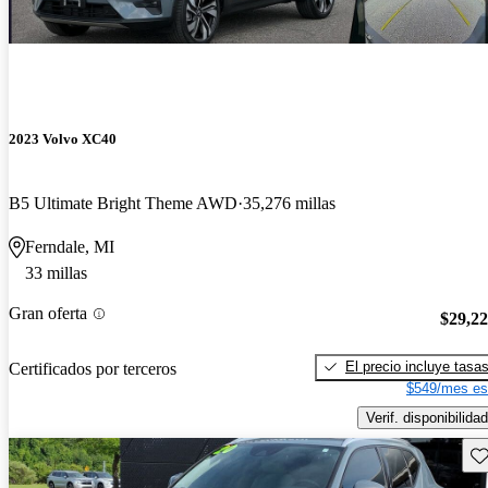
2023 Volvo XC40
B5 Ultimate Bright Theme AWD
35,276 millas
Ferndale, MI
33 millas
Gran oferta
$29,2
El precio incluye tasa
Certificados por terceros
$549/mes es
Verif. disponibilidad
Gu