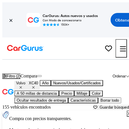
CarGurus: Autos nuevos y usados
Obtene
Con Modo de concesionario
150K+
Volvo XC40 usados en venta cerca de
Ann Arbor, MI
Compara
Filtro (2)
Ordenar
Volvo
XC40
Año
Nuevos/Usados/Certificados
A 50 millas de distancia
Precio
Millaje
Color
Ocultar resultados de entrega
Características
Borrar todo
155 vehículos encontrados
Guardar búsque
Compra con precios transparentes.