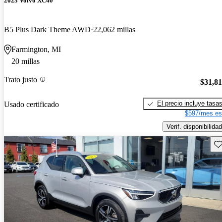
2023 Volvo XC40
B5 Plus Dark Theme AWD
22,062 millas
Farmington, MI
20 millas
Trato justo
$31,8
El precio incluye tasa
Usado certificado
$597/mes es
Verif. disponibilidad
Gu