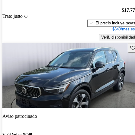
$17,7
Trato justo
El precio incluye tasa
$340/mes es
Verif. disponibilidad
Gu
Aviso patrocinado
2023 Volvo XC40