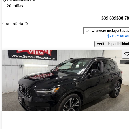
20 millas
$39,639
$38,7
Gran oferta
El precio incluye tasa
$715/mes es
Verif. disponibilidad
Gu