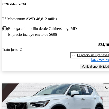
2020 Volvo XC40
T5 Momentum AWD
46,812 millas
Entrega a domicilio desde Gaithersburg, MD
El precio incluye envío de $606
$24,1
Trato justo
El precio incluye tasa
$465/mes es
Verif. disponibilidad
Gu