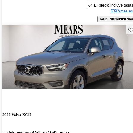
El precio incluye tasa
$392/mes es
Verif. disponibilidad
Gu
2022 Volvo XC40
T5 Momentum AWD
62,695 millas