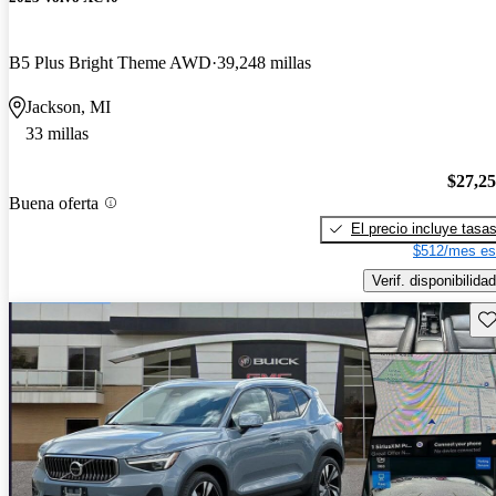
B5 Plus Bright Theme AWD
39,248 millas
Jackson, MI
33 millas
$27,2
Buena oferta
El precio incluye tasa
$512/mes es
Verif. disponibilidad
Gu