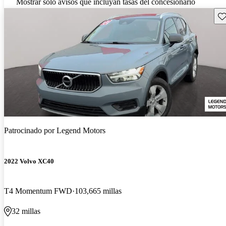
Mostrar solo avisos que incluyan tasas del concesionario
Gu
Patrocinado por
Legend Motors
2022 Volvo XC40
T4 Momentum FWD
103,665 millas
32 millas