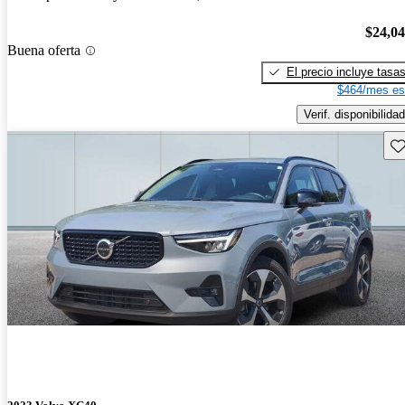
$24,0
Buena oferta
El precio incluye tasa
$464/mes es
Verif. disponibilidad
Gu