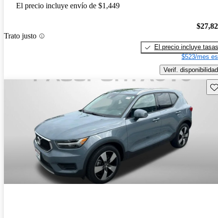
El precio incluye envío de $1,449
$27,8
Trato justo
El precio incluye tasa
$523/mes es
Verif. disponibilidad
Gu