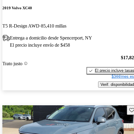
2019 Volvo XC40
T5 R-Design AWD
85,410 millas
Entrega a domicilio desde Spencerport, NY
El precio incluye envío de $458
$17,8
Trato justo
El precio incluye tasa
$344/mes es
Verif. disponibilidad
Gu