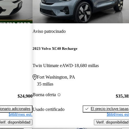
Aviso patrocinado
2023 Volvo XC40 Recharge
Twin Ultimate eAWD
18,680 millas
Fort Washington, PA
35 millas
Buena oferta
$24,900
$35,38
onario adicionales
El precio incluye tasas
Usado certificado
$468/mes est.
$664/mes est
erif. disponibilidad
Verif. disponibilidad