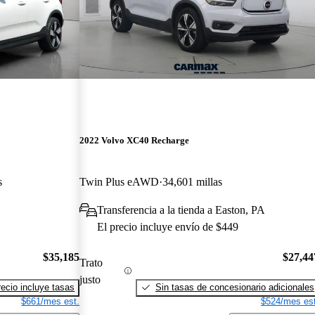
2022 Volvo XC40 Recharge
s
Twin Plus eAWD
34,601 millas
Transferencia a la tienda a Easton, PA
El precio incluye envío de $449
$35,185
$27,44
Trato
justo
recio incluye tasas
Sin tasas de concesionario adicionales
$661/mes est.
$524/mes est