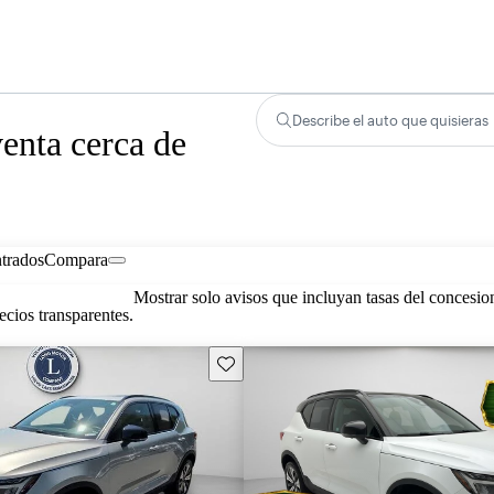
Describe el auto que quisieras
enta cerca de
trados
Compara
Mostrar solo avisos que incluyan tasas del concesio
cios transparentes.
Guarda este Aviso