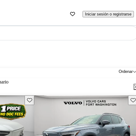
Iniciar sesión o registrarse
Ordenar
nario
Guarda este Aviso
Gu