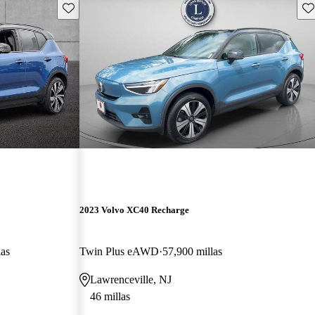
Guarda este Aviso
Gu
2023 Volvo XC40 Recharge
las
Twin Plus eAWD
57,900 millas
Lawrenceville, NJ
46 millas