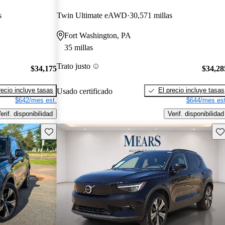
s
Twin Ultimate eAWD
30,571 millas
Fort Washington, PA
35 millas
Trato justo
$34,175
$34,28
recio incluye tasas
El precio incluye tasas
Usado certificado
$642/mes est.
$644/mes est
erif. disponibilidad
Verif. disponibilidad
Guarda este Aviso
Gu