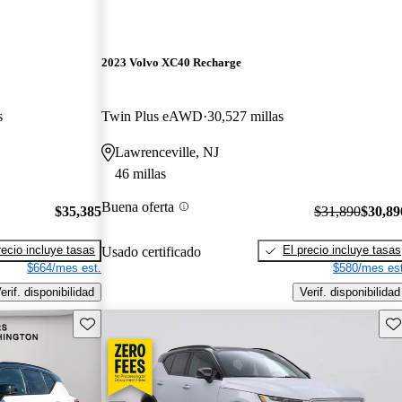
2023 Volvo XC40 Recharge
s
Twin Plus eAWD
30,527 millas
Lawrenceville, NJ
46 millas
Buena oferta
$35,385
$31,890
$30,89
recio incluye tasas
El precio incluye tasas
Usado certificado
$664/mes est.
$580/mes est
erif. disponibilidad
Verif. disponibilidad
Guarda este Aviso
Gu