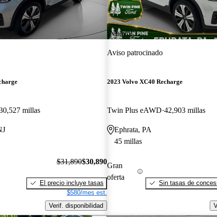
¡Nuevo!
Aviso patrocinado
charge
2023 Volvo XC40 Recharge
30,527 millas
Twin Plus eAWD
42,903 millas
NJ
Ephrata, PA
45 millas
$31,890
$30,890
Gran
oferta
El precio incluye tasas
Sin tasas de concesi
$580/mes est.
Verif. disponibilidad
V