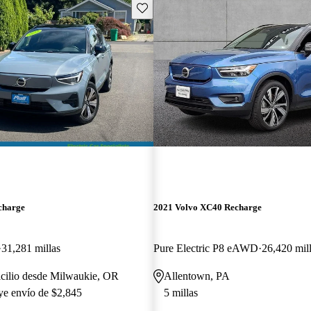
Guarda este Aviso
charge
2021 Volvo XC40 Recharge
31,281 millas
Pure Electric P8 eAWD
26,420 mil
icilio desde Milwaukie, OR
Allentown, PA
uye envío de $2,845
5 millas