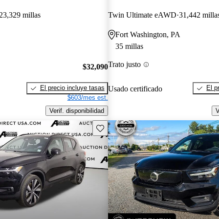
23,329 millas
Twin Ultimate eAWD
31,442 milla
Fort Washington, PA
35 millas
Trato justo
$32,090
El precio incluye tasas
El p
Usado certificado
$603/mes est.
Verif. disponibilidad
V
Guarda este Aviso