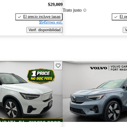
$29,009
Trato justo
El precio incluye tasas
El p
$545/mes est.
Verif. disponibilidad
V
Guarda este Aviso