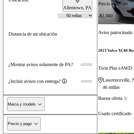
Precio reducido
Allentown, PA
-$1,000
Aviso patrocinado
Distancia de mi ubicación
2023 Volvo XC40 Re
¿Mostrar avisos solamente de PA?
Twin Plus eAWD
Lawrenceville, 
¿Incluir avisos con entrega?
46 millas
Buena oferta
Marca y modelo
Usado certificado
Precio y pago