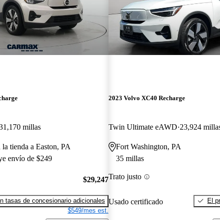
charge
2023 Volvo XC40 Recharge
31,170 millas
Twin Ultimate eAWD
23,924 milla
 la tienda a Easton, PA
Fort Washington, PA
uye envío de $249
35 millas
Trato justo
$29,247
n tasas de concesionario adicionales
El p
Usado certificado
$549/mes est.