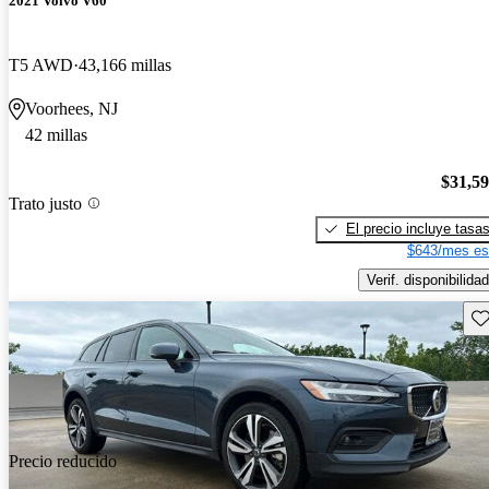
2021 Volvo V60
T5 AWD
43,166 millas
Voorhees, NJ
42 millas
$31,5
Trato justo
El precio incluye tasa
$643/mes es
Verif. disponibilidad
Gu
Precio reducido