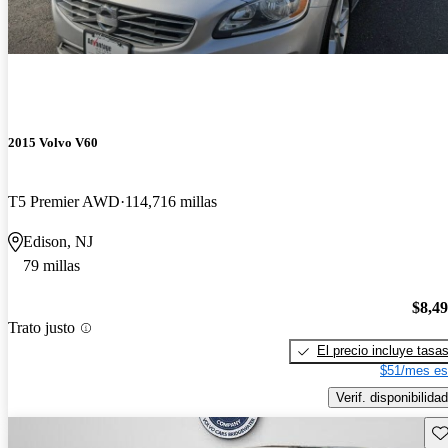
2015 Volvo V60
T5 Premier AWD
114,716 millas
Edison, NJ
79 millas
$8,4
Trato justo
El precio incluye tasa
$51/mes es
Verif. disponibilidad
Gu