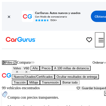
CarGurus: Autos nuevos y usados
Obtene
Con Modo de concesionario
150K+
Volvo V60 usados en venta cerca de
Atlantic City, NJ
Compara
Filtro (2)
Ordenar
Volvo
V60
Año
Precio
A 100 millas de distancia
Nuevos/Usados/Certificados
Ocultar resultados de entrega
Tracción
Millaje
Transmisión
Borrar todo
99 vehículos encontrados
Guardar búsque
Compra con precios transparentes.