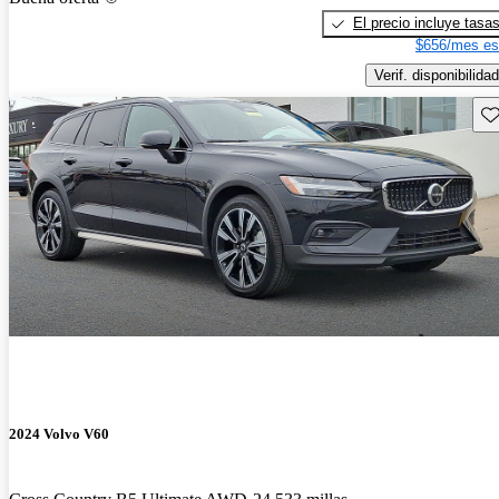
El precio incluye tasa
$656/mes es
Verif. disponibilidad
Gu
2024 Volvo V60