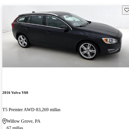
Gu
2016 Volvo V60
T5 Premier AWD
83,269 millas
Willow Grove, PA
67 millas