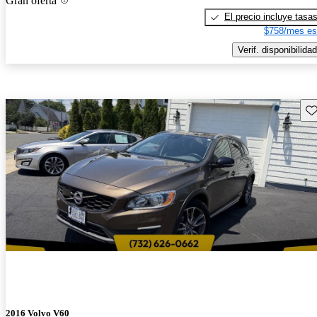
Gran oferta
El precio incluye tasa
$758/mes es
Verif. disponibilidad
Gu
2016 Volvo V60