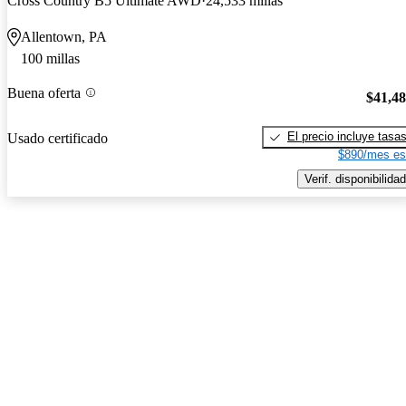
Cross Country B5 Ultimate AWD
24,533 millas
Allentown, PA
100 millas
Buena oferta
$41,4
El precio incluye tasa
Usado certificado
$890/mes es
Verif. disponibilidad