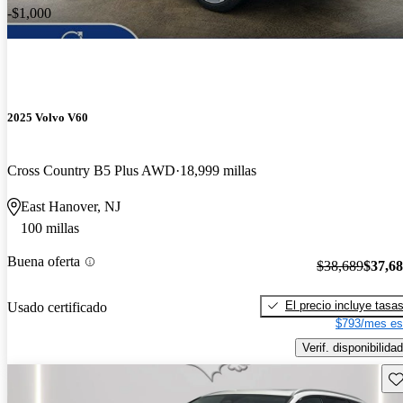
-$1,000
2025 Volvo V60
Cross Country B5 Plus AWD
18,999 millas
East Hanover, NJ
100 millas
Buena oferta
$38,689
$37,6
El precio incluye tasa
Usado certificado
$793/mes es
Verif. disponibilidad
Gu