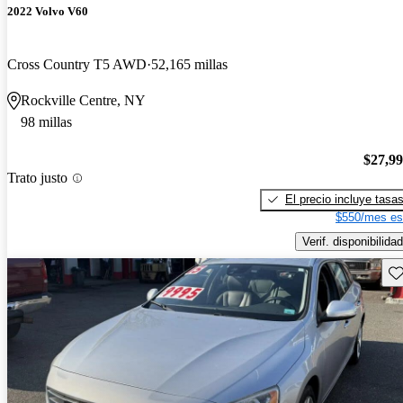
2022 Volvo V60
Cross Country T5 AWD
52,165 millas
Rockville Centre, NY
98 millas
$27,9
Trato justo
El precio incluye tasa
$550/mes es
Verif. disponibilidad
Gu