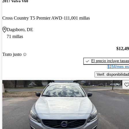
2017 Volvo V60
Cross Country T5 Premier AWD
111,001 millas
Dagsboro, DE
71 millas
$12,4
Trato justo
El precio incluye tasa
$154/mes es
Verif. disponibilidad
Gu