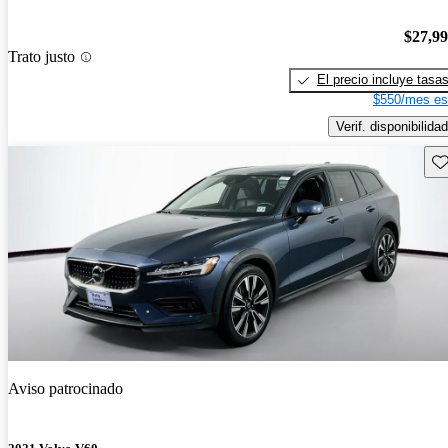
$27,9
Trato justo
El precio incluye tasa
$550/mes es
Verif. disponibilidad
Gu
Aviso patrocinado