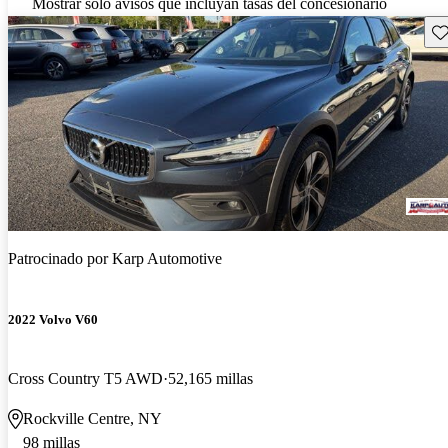
Mostrar solo avisos que incluyan tasas del concesionario
Gu
Patrocinado por
Karp Automotive
2022 Volvo V60
Cross Country T5 AWD
52,165 millas
Rockville Centre, NY
98 millas