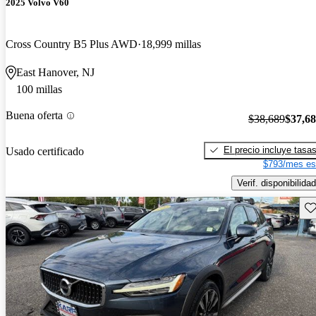
2025 Volvo V60
Cross Country B5 Plus AWD
18,999 millas
East Hanover, NJ
100 millas
Buena oferta
$38,689
$37,6
El precio incluye tasa
Usado certificado
$793/mes es
Verif. disponibilidad
Gu