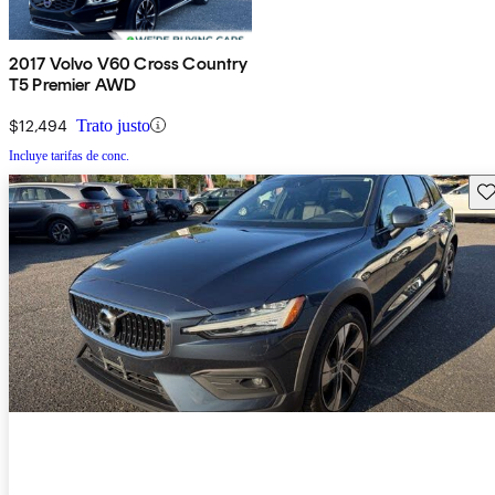
2017 Volvo V60 Cross Country
T5 Premier AWD
$12,494
Trato justo
Incluye tarifas de conc.
Gu