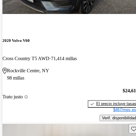
2020 Volvo V60
Cross Country T5 AWD
71,414 millas
Rockville Centre, NY
98 millas
$24,6
Trato justo
El precio incluye tasa
$467/mes es
Verif. disponibilidad
Gu