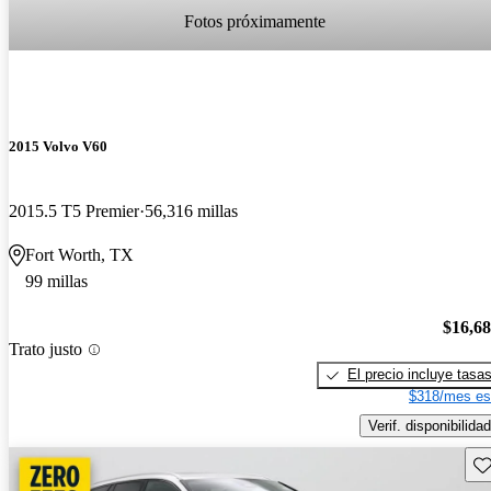
Fotos próximamente
2015 Volvo V60
2015.5 T5 Premier
56,316 millas
Fort Worth, TX
99 millas
$16,6
Trato justo
El precio incluye tasa
$318/mes es
Verif. disponibilidad
Gu