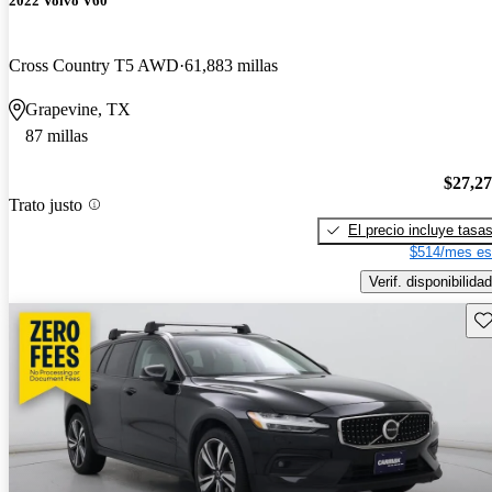
2022 Volvo V60
Cross Country T5 AWD
61,883 millas
Grapevine, TX
87 millas
$27,2
Trato justo
El precio incluye tasa
$514/mes es
Verif. disponibilidad
Gu