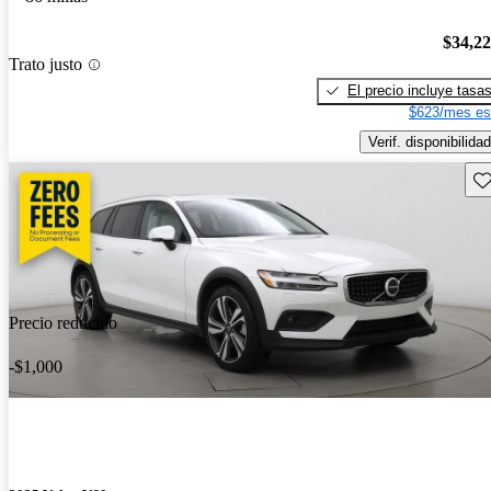
$34,2
Trato justo
El precio incluye tasa
$623/mes es
Verif. disponibilidad
Gu
Precio reducido
-$1,000