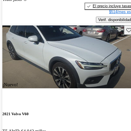
El precio incluye tasa
$514/mes es
Verif. disponibilidad
Gu
¡Nuevo!
2021 Volvo V60