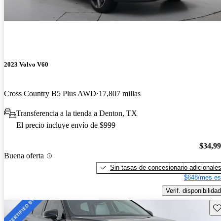
2023 Volvo V60
Cross Country B5 Plus AWD
17,807 millas
Transferencia a la tienda a Denton, TX
El precio incluye envío de $999
$34,9
Buena oferta
Sin tasas de concesionario adicionale
$648/mes es
Verif. disponibilidad
Gu