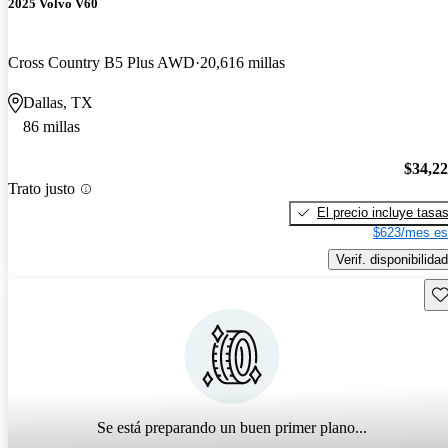
2025 Volvo V60
Cross Country B5 Plus AWD
20,616 millas
Dallas, TX
86 millas
$34,2
Trato justo
El precio incluye tasa
$623/mes es
Verif. disponibilidad
Gu
Se está preparando un buen primer plano...