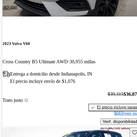
-$2,440
2023 Volvo V60
Cross Country B5 Ultimate AWD
30,955 millas
Entrega a domicilio desde Indianapolis, IN
El precio incluye envío de $1,076
$39,315
$36,8
Trato justo
El precio incluye tasa
$683/mes es
Verif. disponibilidad
Gu