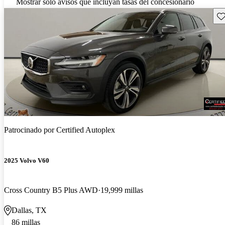
Mostrar solo avisos que incluyan tasas del concesionario
Gu
Patrocinado por
Certified Autoplex
2025 Volvo V60
Cross Country B5 Plus AWD
19,999 millas
Dallas, TX
86 millas