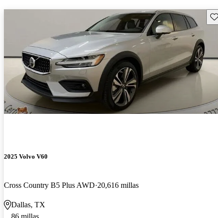
Gu
2025 Volvo V60
Cross Country B5 Plus AWD
20,616 millas
Dallas, TX
86 millas