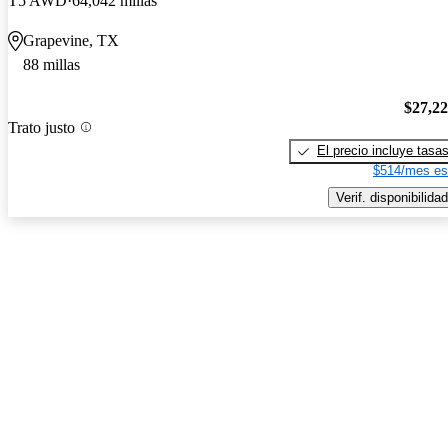
T5 AWD
64,042 millas
Grapevine, TX
88 millas
$27,2
Trato justo
El precio incluye tasa
$514/mes es
Verif. disponibilidad