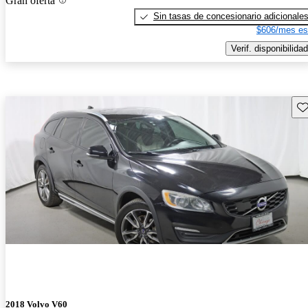
Gran oferta
Sin tasas de concesionario adicionale
$606/mes es
Verif. disponibilidad
Gu
2018 Volvo V60