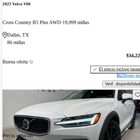
2025 Volvo V60
Cross Country B5 Plus AWD
19,999 millas
Dallas, TX
86 millas
$34,2
Buena oferta
El precio incluye tasa
$623/mes es
Verif. disponibilidad
Gu
Precio reducido