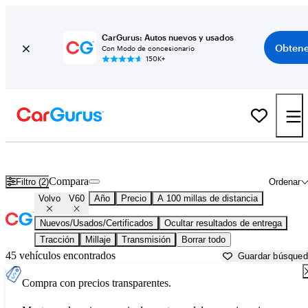
CarGurus: Autos nuevos y usados
Obtene
Con Modo de concesionario
150K+
Volvo V60 usados en venta cerca de
Ardmore, OK
Compara
Filtro (2)
Ordenar
Volvo
V60
Año
Precio
A 100 millas de distancia
Nuevos/Usados/Certificados
Ocultar resultados de entrega
Tracción
Millaje
Transmisión
Borrar todo
45 vehículos encontrados
Guardar búsque
Compra con precios transparentes.