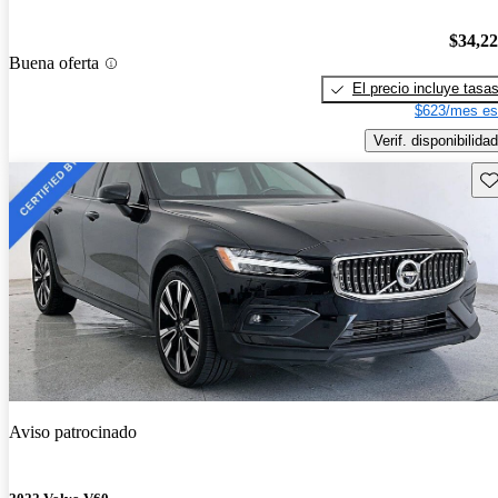
$34,2
Buena oferta
El precio incluye tasa
$623/mes es
Verif. disponibilidad
Gu
Aviso patrocinado