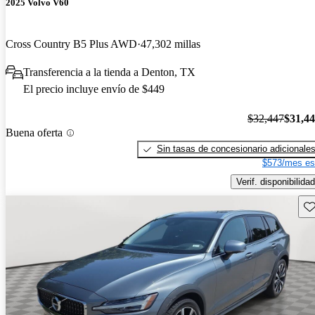
2025 Volvo V60
Cross Country B5 Plus AWD
47,302 millas
Transferencia a la tienda a Denton, TX
El precio incluye envío de $449
$32,447
$31,4
Buena oferta
Sin tasas de concesionario adicionale
$573/mes es
Verif. disponibilidad
Gu