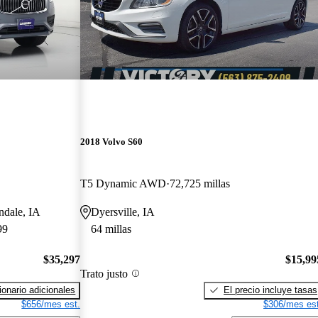
2018 Volvo S60
T5 Dynamic AWD
72,725 millas
ndale, IA
Dyersville, IA
99
64 millas
$35,297
$15,99
Trato justo
onario adicionales
El precio incluye tasas
$656/mes est.
$306/mes est