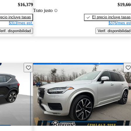
$16,379
$19,66
Trato justo
recio incluye tasas
El precio incluye tasas
$313/mes est.
$376/mes est
erif. disponibilidad
Verif. disponibilidad
Guarda este Aviso
Gu