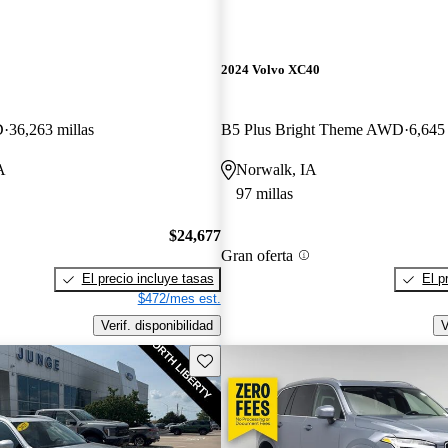
2024 Volvo XC40
D
36,263 millas
B5 Plus Bright Theme AWD
6,645 
A
Norwalk, IA
97 millas
$24,677
Gran oferta
El precio incluye tasas
El p
$472/mes est.
Verif. disponibilidad
V
Guarda este Aviso