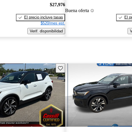
$27,976
Buena oferta
El precio incluye tasas
El p
$520/mes est.
Verif. disponibilidad
V
Guarda este Aviso