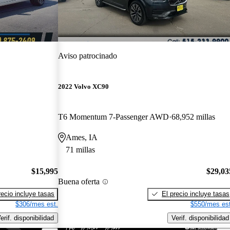
Aviso patrocinado
2022 Volvo XC90
T6 Momentum 7-Passenger AWD
68,952 millas
Ames, IA
71 millas
$15,995
$29,03
Buena oferta
recio incluye tasas
El precio incluye tasas
$306/mes est.
$550/mes est
erif. disponibilidad
Verif. disponibilidad