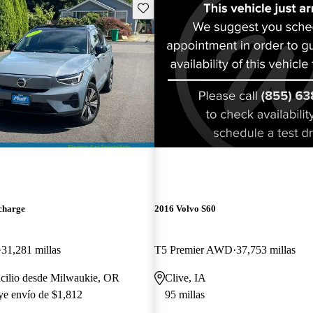
Guarda este Aviso
¡Nuevo!
charge
2016 Volvo S60
31,281 millas
T5 Premier AWD
37,753 millas
icilio desde Milwaukie, OR
Clive, IA
uye envío de $1,812
95 millas