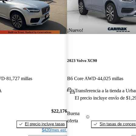
¡Nuevo!
2023 Volvo XC90
WD
81,727 millas
B6 Core AWD
44,025 millas
A
Transferencia a la tienda a Urba
El precio incluye envío de $1,2
$22,176
Buena
oferta
El precio incluye tasas
Sin tasas de concesi
$420/mes est.