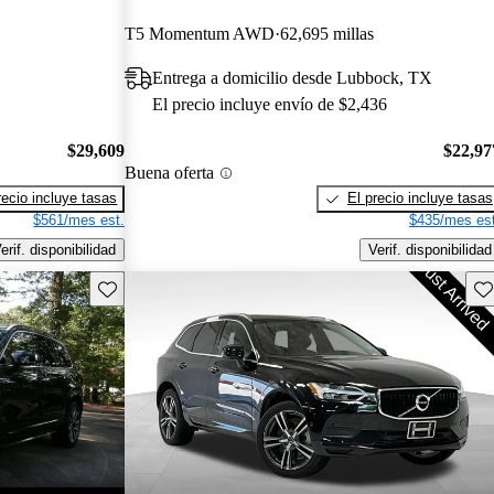
T5 Momentum AWD
62,695 millas
Entrega a domicilio desde Lubbock, TX
El precio incluye envío de $2,436
$29,609
$22,97
Buena oferta
recio incluye tasas
El precio incluye tasas
$561/mes est.
$435/mes est
erif. disponibilidad
Verif. disponibilidad
Guarda este Aviso
Gu