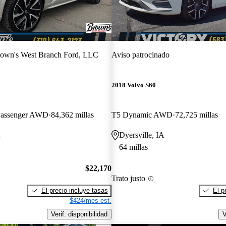
own's West Branch Ford, LLC
Aviso patrocinado
2018 Volvo S60
assenger AWD
84,362 millas
T5 Dynamic AWD
72,725 millas
A
Dyersville, IA
64 millas
$22,170
Trato justo
El precio incluye tasas
El p
$424/mes est.
Verif. disponibilidad
V