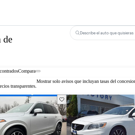
Describe el auto que quisieras
a de
contrados
Compara
Mostrar solo avisos que incluyan tasas del concesio
cios transparentes.
Guarda este Aviso