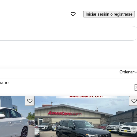
Iniciar sesión o registrarse
Ordenar
nario
Guarda este Aviso
Gu