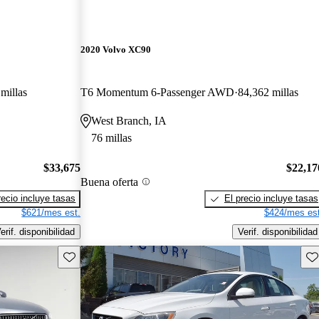
2020 Volvo XC90
millas
T6 Momentum 6-Passenger AWD
84,362 millas
West Branch, IA
76 millas
$33,675
$22,17
Buena oferta
recio incluye tasas
El precio incluye tasas
$621/mes est.
$424/mes est
erif. disponibilidad
Verif. disponibilidad
Guarda este Aviso
Gu