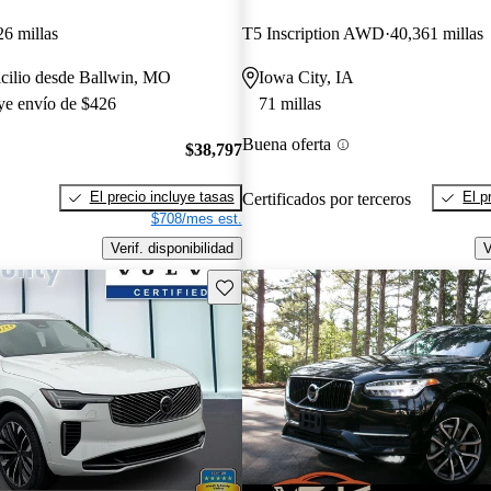
26 millas
T5 Inscription AWD
40,361 millas
cilio desde Ballwin, MO
Iowa City, IA
uye envío de $426
71 millas
Buena oferta
$38,797
El precio incluye tasas
El p
Certificados por terceros
$708/mes est.
Verif. disponibilidad
V
Guarda este Aviso