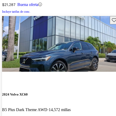
$21,287
Buena oferta
Incluye tarifas de conc.
Gu
2024 Volvo XC60
B5 Plus Dark Theme AWD
14,572 millas