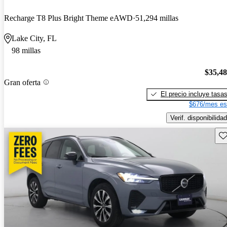
Recharge T8 Plus Bright Theme eAWD
51,294 millas
Lake City, FL
98 millas
$35,4
Gran oferta
El precio incluye tasa
$676/mes es
Verif. disponibilidad
Gu