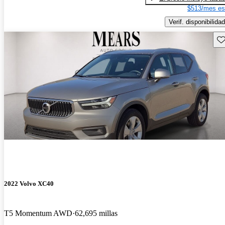
$513/mes es
Verif. disponibilidad
Gu
2022 Volvo XC40
T5 Momentum AWD
62,695 millas