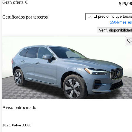
Gran oferta
$25,9
El precio incluye tasa
Certificados por terceros
$504/mes es
Verif. disponibilidad
Gu
Aviso patrocinado
2023 Volvo XC60