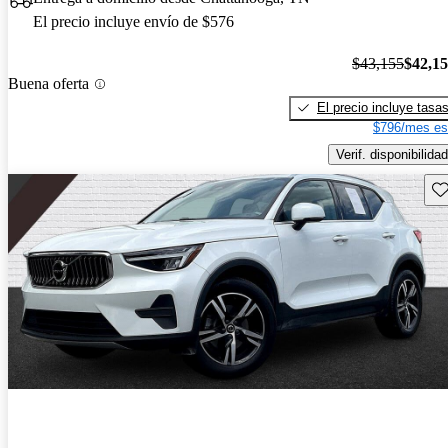
El precio incluye envío de $576
$43,155
$42,1
Buena oferta
El precio incluye tasa
$796/mes es
Verif. disponibilidad
Gu