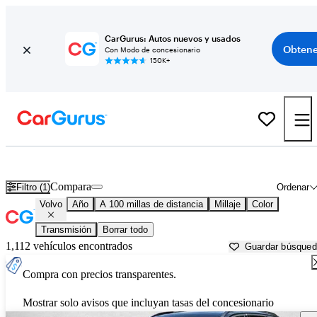
CarGurus: Autos nuevos y usados
Obtene
Con Modo de concesionario
150K+
Autos Volvo usados en venta cerca de
Tallahassee, FL
Compara
Filtro (1)
Ordenar
Volvo
Año
A 100 millas de distancia
Millaje
Color
Transmisión
Borrar todo
1,112 vehículos encontrados
Guardar búsque
Compra con precios transparentes.
Mostrar solo avisos que incluyan tasas del concesionario