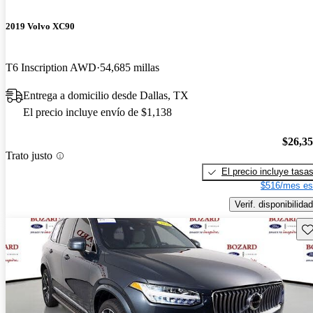
2019 Volvo XC90
T6 Inscription AWD
54,685 millas
Entrega a domicilio desde Dallas, TX
El precio incluye envío de $1,138
$26,3
Trato justo
El precio incluye tasa
$516/mes es
Verif. disponibilidad
Gu