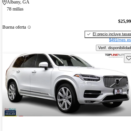
Albany, GA
78 millas
$25,9
Buena oferta
El precio incluye tasa
$491/mes es
Verif. disponibilidad
Gu