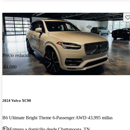
Gu
Precio reducido
-$1,000
2024 Volvo XC90
B6 Ultimate Bright Theme 6-Passenger AWD
43,995 millas
Entrega a domicilio desde Chattanooga, TN