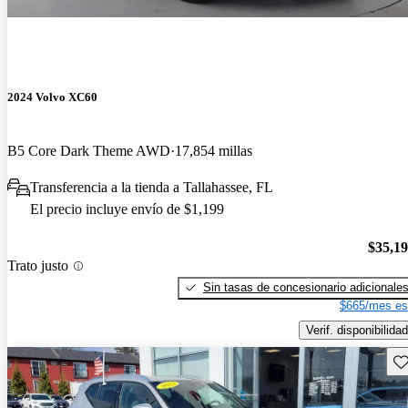
2024 Volvo XC60
B5 Core Dark Theme AWD
17,854 millas
Transferencia a la tienda a Tallahassee, FL
El precio incluye envío de $1,199
$35,1
Trato justo
Sin tasas de concesionario adicionale
$665/mes es
Verif. disponibilidad
Gu