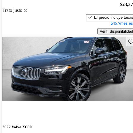
$23,3
Trato justo
El precio incluye tasa
$457/mes es
Verif. disponibilidad
Gu
2022 Volvo XC90