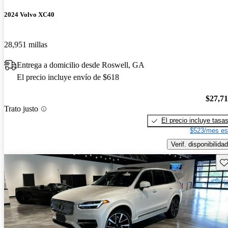
2024 Volvo XC40
28,951 millas
Entrega a domicilio desde Roswell, GA
El precio incluye envío de $618
$27,7
Trato justo
El precio incluye tasa
$523/mes es
Verif. disponibilidad
Gu