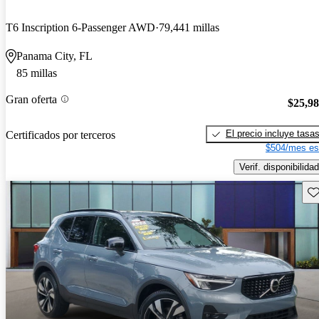
T6 Inscription 6-Passenger AWD
79,441 millas
Panama City, FL
85 millas
Gran oferta
$25,9
El precio incluye tasa
Certificados por terceros
$504/mes es
Verif. disponibilidad
Gu