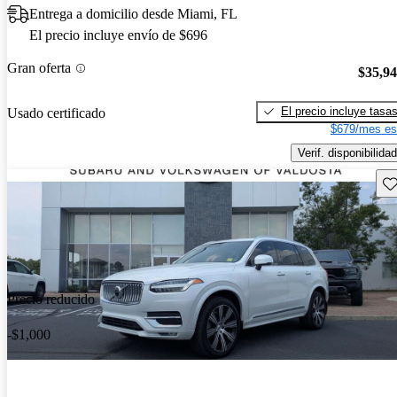
Entrega a domicilio desde Miami, FL
El precio incluye envío de $696
Gran oferta
$35,9
El precio incluye tasa
Usado certificado
$679/mes es
Verif. disponibilidad
Gu
Precio reducido
-$1,000