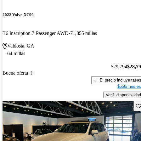
2022 Volvo XC90
T6 Inscription 7-Passenger AWD
71,855 millas
Valdosta, GA
64 millas
$29,794
$28,7
Buena oferta
El precio incluye tasa
$558/mes es
Verif. disponibilidad
Gu