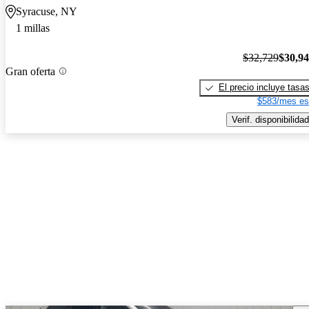
Syracuse, NY
1 millas
$32,729
$30,9
Gran oferta
El precio incluye tasa
$583/mes es
Verif. disponibilidad