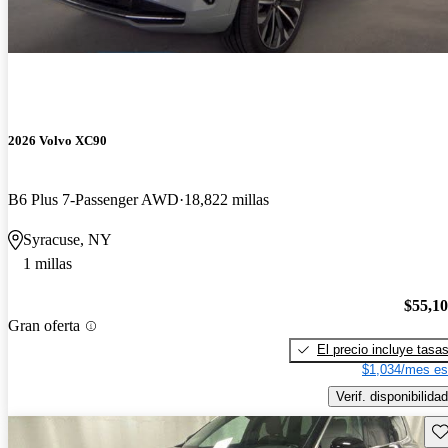
2026 Volvo XC90
B6 Plus 7-Passenger AWD
18,822 millas
Syracuse, NY
1 millas
$55,1
Gran oferta
El precio incluye tasa
$1,034/mes es
Verif. disponibilidad
Gu