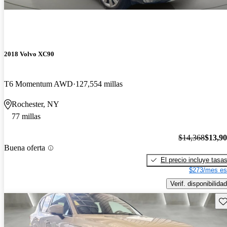
2018 Volvo XC90
T6 Momentum AWD
127,554 millas
Rochester, NY
77 millas
$14,368
$13,9
Buena oferta
El precio incluye tasa
$273/mes es
Verif. disponibilidad
Gu