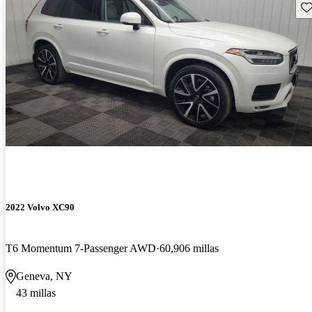
Gu
2022 Volvo XC90
T6 Momentum 7-Passenger AWD
60,906 millas
Geneva, NY
43 millas