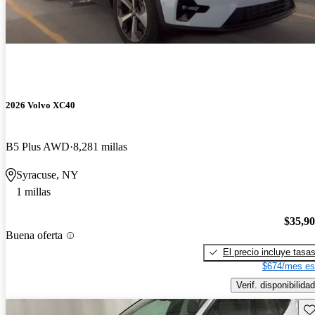
2026 Volvo XC40
B5 Plus AWD
8,281 millas
Syracuse, NY
1 millas
$35,9
Buena oferta
El precio incluye tasa
$674/mes es
Verif. disponibilidad
Gu