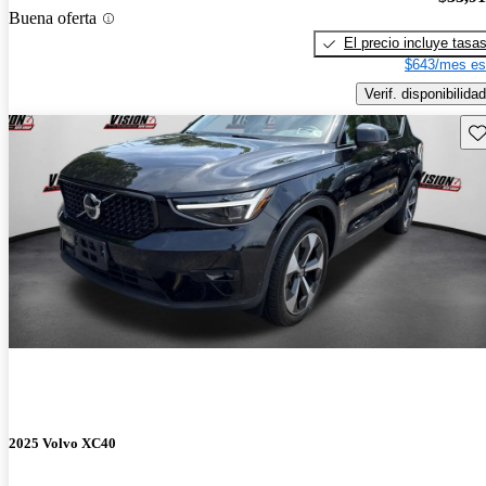
Buena oferta
El precio incluye tasa
$643/mes es
Verif. disponibilidad
Gu
2025 Volvo XC40