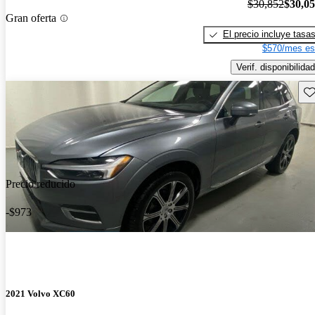
$30,852
$30,0
Gran oferta
El precio incluye tasa
$570/mes es
Verif. disponibilidad
Gu
Precio reducido
-$973
2021 Volvo XC60