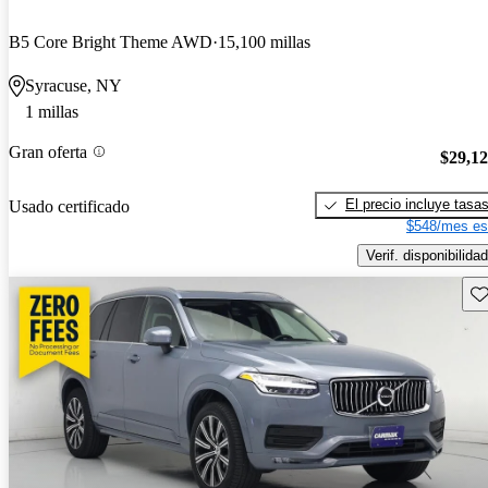
B5 Core Bright Theme AWD
15,100 millas
Syracuse, NY
1 millas
Gran oferta
$29,1
El precio incluye tasa
Usado certificado
$548/mes es
Verif. disponibilidad
Gu