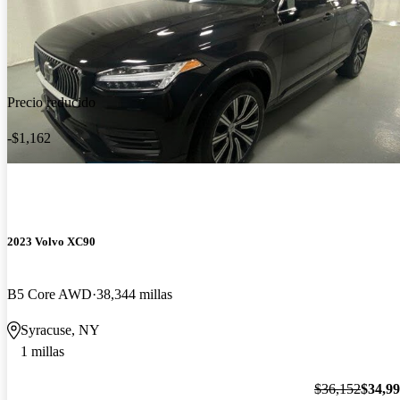
Precio reducido
-$1,162
2023 Volvo XC90
B5 Core AWD
38,344 millas
Syracuse, NY
1 millas
$36,152
$34,9