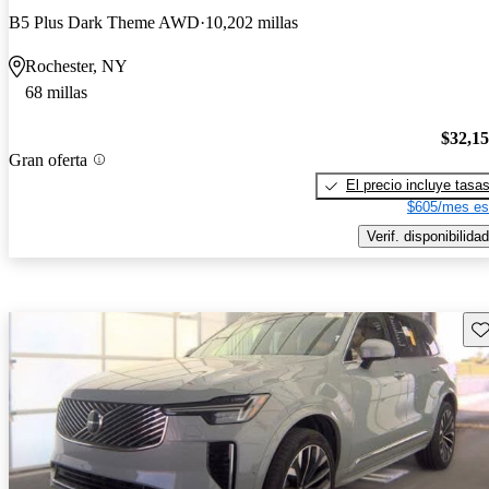
B5 Plus Dark Theme AWD
10,202 millas
Rochester, NY
68 millas
$32,1
Gran oferta
El precio incluye tasa
$605/mes es
Verif. disponibilidad
Gu