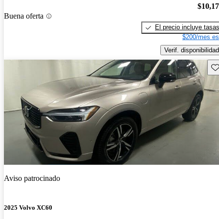
$10,1
Buena oferta
El precio incluye tasa
$200/mes es
Verif. disponibilidad
Gu
Aviso patrocinado
2025 Volvo XC60