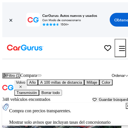
CarGurus: Autos nuevos y usados
Obtene
Con Modo de concesionario
150K+
Autos Volvo usados en venta cerca de
Syracuse, NY
Compara
Filtro (1)
Ordenar
Volvo
Año
A 100 millas de distancia
Millaje
Color
Transmisión
Borrar todo
348 vehículos encontrados
Guardar búsque
Compra con precios transparentes.
Mostrar solo avisos que incluyan tasas del concesionario