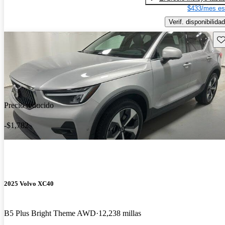
$433/mes es
Verif. disponibilidad
Gu
Precio reducido
-$1,782
2025 Volvo XC40
B5 Plus Bright Theme AWD
12,238 millas