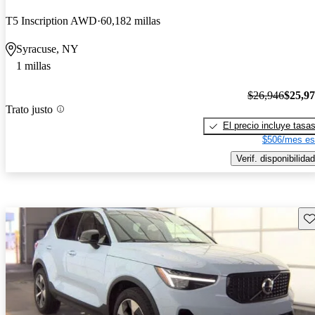
T5 Inscription AWD
60,182 millas
Syracuse, NY
1 millas
$26,946
$25,9
Trato justo
El precio incluye tasa
$506/mes es
Verif. disponibilidad
Gu