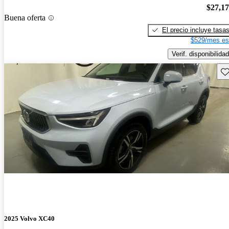
$27,1
Buena oferta
El precio incluye tasa
$529/mes es
Verif. disponibilidad
Gu
2025 Volvo XC40