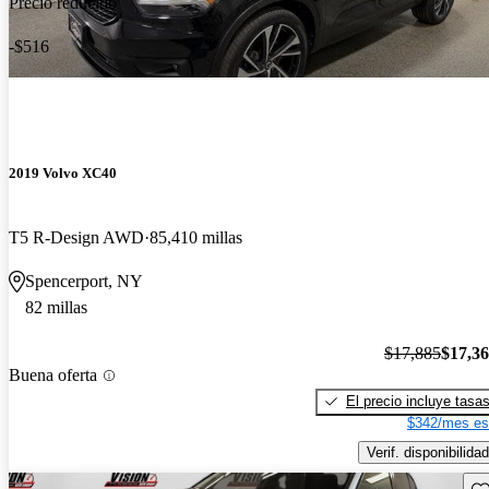
Precio reducido
-$516
2019 Volvo XC40
T5 R-Design AWD
85,410 millas
Spencerport, NY
82 millas
$17,885
$17,3
Buena oferta
El precio incluye tasa
$342/mes es
Verif. disponibilidad
Gu