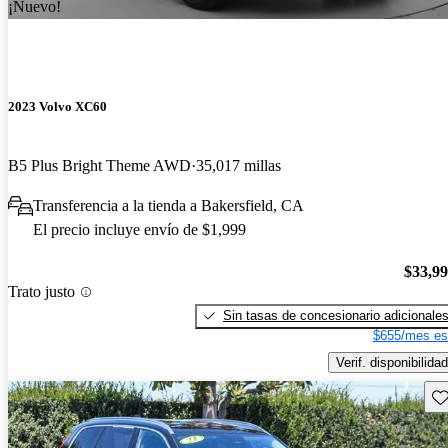
¡Nuevo!
2023 Volvo XC60
B5 Plus Bright Theme AWD
35,017 millas
Transferencia a la tienda a Bakersfield, CA
El precio incluye envío de $1,999
$33,9
Trato justo
Sin tasas de concesionario adicionale
$655/mes es
Verif. disponibilidad
Gu