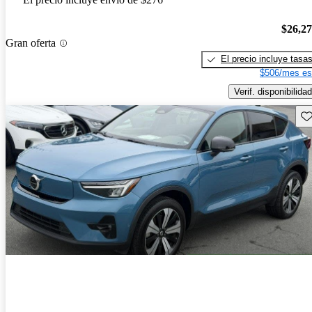
$26,2
Gran oferta
El precio incluye tasa
$506/mes es
Verif. disponibilidad
Gu