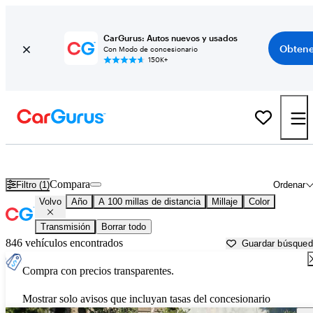
CarGurus: Autos nuevos y usados
Obtene
Con Modo de concesionario
150K+
Autos Volvo usados en venta cerca de
Santa Maria, CA
Compara
Filtro (1)
Ordenar
Volvo
Año
A 100 millas de distancia
Millaje
Color
Transmisión
Borrar todo
846 vehículos encontrados
Guardar búsque
Compra con precios transparentes.
Mostrar solo avisos que incluyan tasas del concesionario