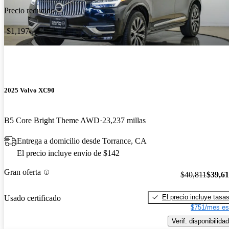
Precio reducido
-$1,197
2025 Volvo XC90
B5 Core Bright Theme AWD
23,237 millas
Entrega a domicilio desde Torrance, CA
El precio incluye envío de $142
Gran oferta
$40,811
$39,6
El precio incluye tasa
Usado certificado
$751/mes es
Verif. disponibilidad