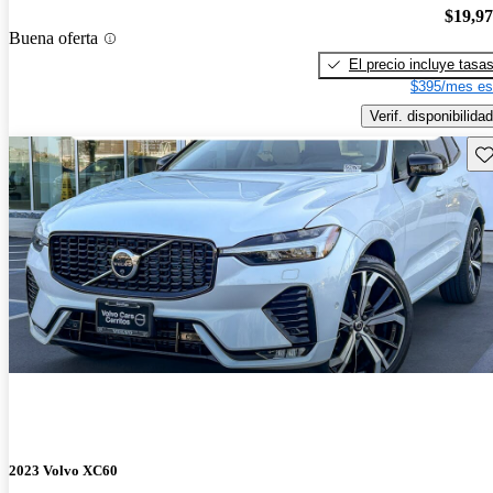
$19,9
Buena oferta
El precio incluye tasa
$395/mes es
Verif. disponibilidad
Gu
2023 Volvo XC60