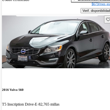
$673/mes es
Verif. disponibilidad
Gu
2016 Volvo S60
T5 Inscription Drive-E
82,765 millas