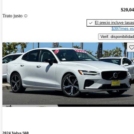
$20,0
Trato justo
El precio incluye tasa
$397/mes es
Verif. disponibilidad
Gu
2024 Volvo S60