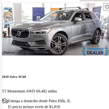
Gu
¡Nuevo!
2018 Volvo XC60
T5 Momentum AWD
69,482 millas
Entrega a domicilio desde Palos Hills, IL
El precio incluye envío de $1,818