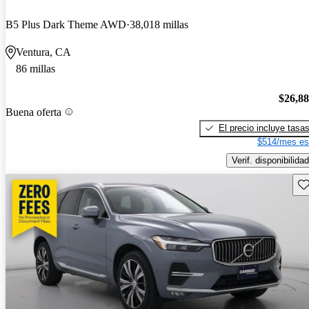
B5 Plus Dark Theme AWD
38,018 millas
Ventura, CA
86 millas
$26,8
Buena oferta
El precio incluye tasa
$514/mes es
Verif. disponibilidad
Gu