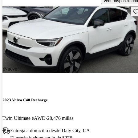
Verif. disponibilidad
Gu
¡Nuevo!
2023 Volvo C40 Recharge
Twin Ultimate eAWD
28,476 millas
Entrega a domicilio desde Daly City, CA
El precio incluye envío de $276