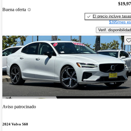
$19,9
Buena oferta
El precio incluye tasa
$395/mes es
Verif. disponibilidad
Gu
Aviso patrocinado
2024 Volvo S60