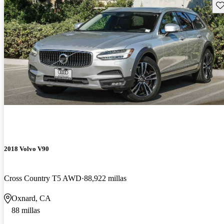
Gu
2018 Volvo V90
Cross Country T5 AWD
88,922 millas
Oxnard, CA
88 millas