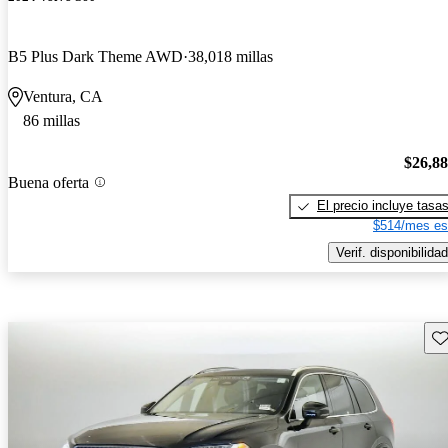
B5 Plus Dark Theme AWD
38,018 millas
Ventura, CA
86 millas
$26,8
Buena oferta
El precio incluye tasa
$514/mes es
Verif. disponibilidad
Gu