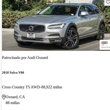
Gu
Patrocinado por
Audi Oxnard
2018 Volvo V90
Cross Country T5 AWD
88,922 millas
Oxnard, CA
88 millas