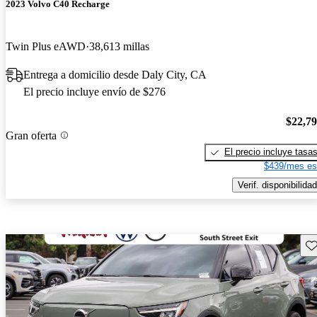
2023 Volvo C40 Recharge
Twin Plus eAWD
38,613 millas
Entrega a domicilio desde Daly City, CA
El precio incluye envío de $276
$22,7
Gran oferta
El precio incluye tasa
$439/mes es
Verif. disponibilidad
Gu