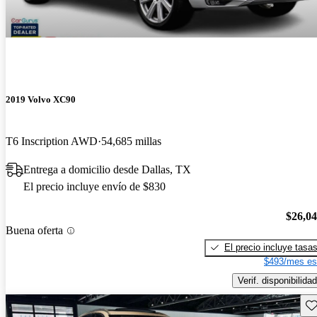
2019 Volvo XC90
T6 Inscription AWD
54,685 millas
Entrega a domicilio desde Dallas, TX
El precio incluye envío de $830
$26,0
Buena oferta
El precio incluye tasa
$493/mes es
Verif. disponibilidad
Gu