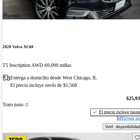
¡Nuevo!
2020 Volvo XC60
T5 Inscription AWD
69,090 millas
Entrega a domicilio desde West Chicago, IL
El precio incluye envío de $1,568
$25,9
Trato justo
El precio incluye tasa
$491/mes es
Verif. disponibilidad
Gu