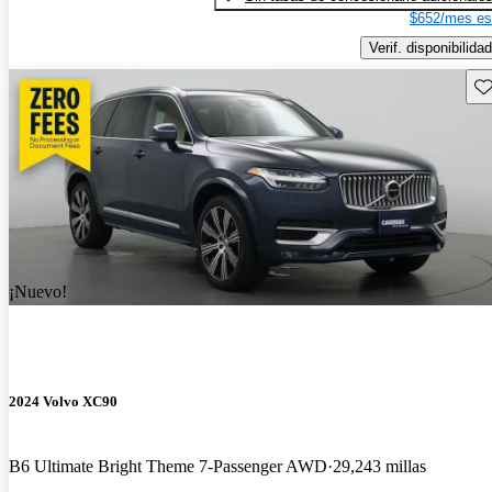
$652/mes es
Verif. disponibilidad
Gu
¡Nuevo!
2024 Volvo XC90
B6 Ultimate Bright Theme 7-Passenger AWD
29,243 millas