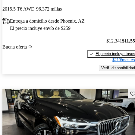
2015.5 T6 AWD
96,372 millas
Entrega a domicilio desde Phoenix, AZ
El precio incluye envío de $259
$12,341
$11,5
Buena oferta
El precio incluye tasa
$219/mes es
Verif. disponibilidad
Gu