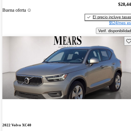
$28,4
Buena oferta
El precio incluye tasa
$524/mes es
Verif. disponibilidad
Gu
2022 Volvo XC40