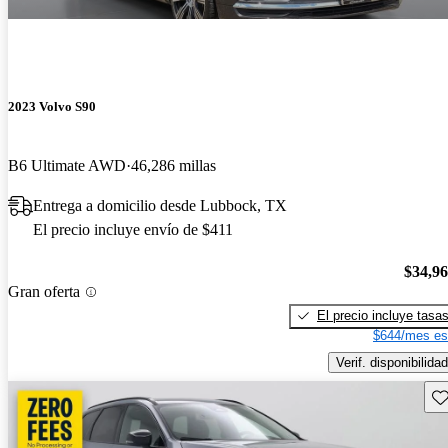
2023 Volvo S90
B6 Ultimate AWD
46,286 millas
Entrega a domicilio desde Lubbock, TX
El precio incluye envío de $411
$34,9
Gran oferta
El precio incluye tasa
$644/mes es
Verif. disponibilidad
Gu