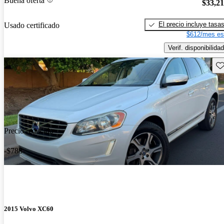
Buena oferta
$33,2
El precio incluye tasa
Usado certificado
$612/mes es
Verif. disponibilidad
Gu
Precio reducido
-$788
2015 Volvo XC60