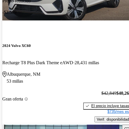
Precio reducido
-$2,589
2024 Volvo XC60
Recharge T8 Plus Dark Theme eAWD
28,431 millas
Albuquerque, NM
53 millas
$42,849
$40,2
Gran oferta
El precio incluye tasa
$735/mes es
Verif. disponibilidad
Gu