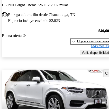
B5 Plus Bright Theme AWD
26,907 millas
Entrega a domicilio desde Chattanooga, TN
El precio incluye envío de $2,023
$40,6
Buena oferta
El precio incluye tasa
$748/mes es
Verif. disponibilidad
Gu