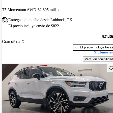
T5 Momentum AWD
62,695 millas
Entrega a domicilio desde Lubbock, TX
El precio incluye envío de $822
$21,3
Gran oferta
El precio incluye tasa
$401/mes es
Verif. disponibilidad
Gu