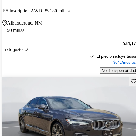
B5 Inscription AWD
35,180 millas
Albuquerque, NM
50 millas
$34,1
Trato justo
El precio incluye tasa
$641/mes es
Verif. disponibilidad
Gu