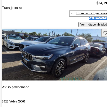
$24,1
Trato justo
El precio incluye tasa
$458/mes es
Verif. disponibilidad
Gu
Aviso patrocinado
2022 Volvo XC60