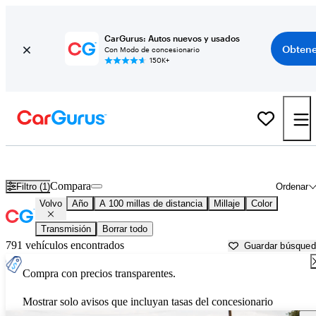
CarGurus: Autos nuevos y usados
Obtene
Con Modo de concesionario
150K+
Autos Volvo usados en venta cerca de
Santa Fe, NM
Compara
Filtro (1)
Ordenar
Volvo
Año
A 100 millas de distancia
Millaje
Color
Transmisión
Borrar todo
791 vehículos encontrados
Guardar búsque
Compra con precios transparentes.
Mostrar solo avisos que incluyan tasas del concesionario