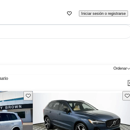
Iniciar sesión o registrarse
Ordenar
nario
Guarda este Aviso
Gu