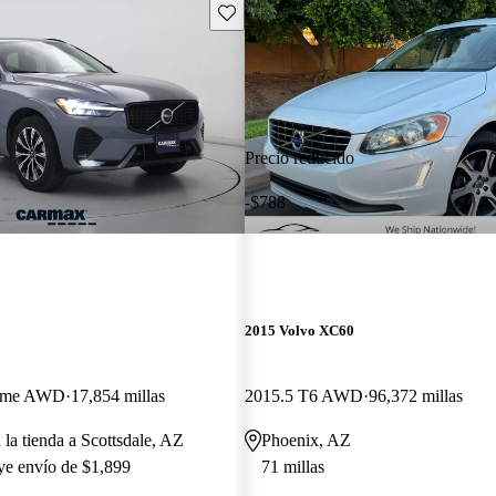
Guarda este Aviso
Precio reducido
-$788
2015 Volvo XC60
heme AWD
17,854 millas
2015.5 T6 AWD
96,372 millas
 la tienda a Scottsdale, AZ
Phoenix, AZ
uye envío de $1,899
71 millas