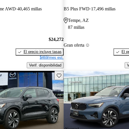
eme AWD
40,465 millas
B5 Plus FWD
17,496 millas
Tempe, AZ
87 millas
$24,272
Gran oferta
El precio incluye tasas
El p
$469/mes est.
Verif. disponibilidad
V
Guarda este Aviso