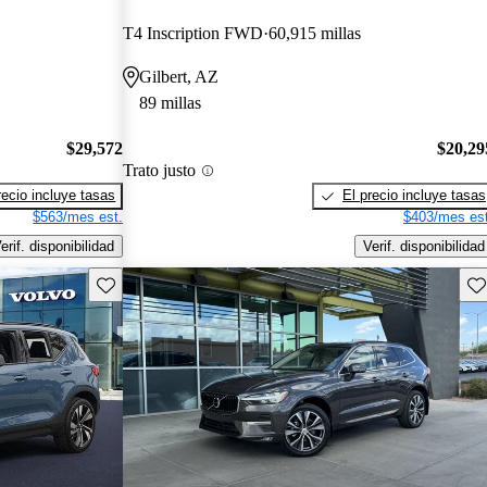
T4 Inscription FWD
60,915 millas
Gilbert, AZ
89 millas
$29,572
$20,29
Trato justo
recio incluye tasas
El precio incluye tasas
$563/mes est.
$403/mes est
erif. disponibilidad
Verif. disponibilidad
Guarda este Aviso
Gu