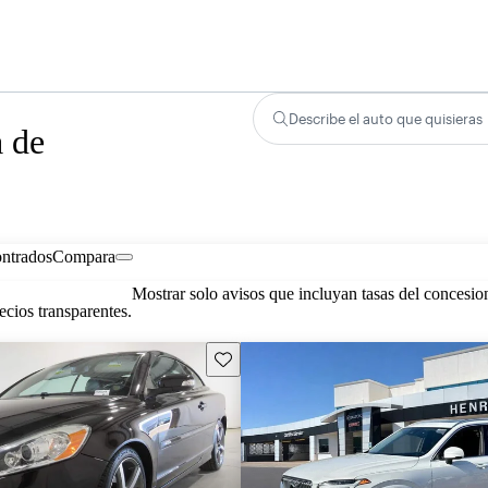
Describe el auto que quisieras
a de
ontrados
Compara
Mostrar solo avisos que incluyan tasas del concesio
cios transparentes.
Guarda este Aviso