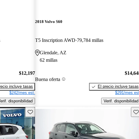
2018 Volvo S60
s
T5 Inscription AWD
79,784 millas
Glendale, AZ
62 millas
$12,197
$14,64
Buena oferta
recio incluye tasas
El precio incluye tasas
$242/mes est.
$291/mes est
erif. disponibilidad
Verif. disponibilidad
Guarda este Aviso
Gu