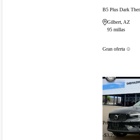
B5 Plus Dark Th
Gilbert, AZ
95 millas
Gran oferta
Precio reducido
-$3,223