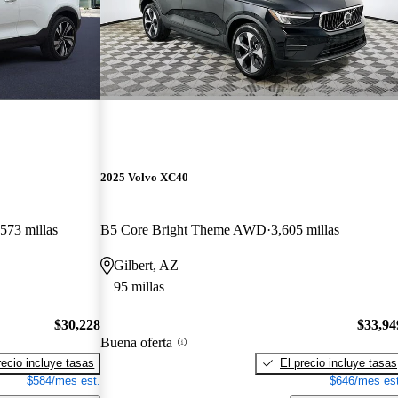
2025 Volvo XC40
573 millas
B5 Core Bright Theme AWD
3,605 millas
Gilbert, AZ
95 millas
$30,228
$33,94
Buena oferta
recio incluye tasas
El precio incluye tasas
$584/mes est.
$646/mes est