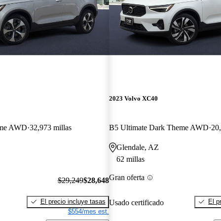
2023 Volvo XC40
eme AWD
32,973 millas
B5 Ultimate Dark Theme AWD
20,
Glendale, AZ
62 millas
Gran oferta
$29,249
$28,648
El precio incluye tasas
El p
Usado certificado
$554/mes est.