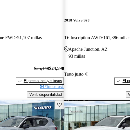
2018 Volvo S90
eme FWD
51,107 millas
T6 Inscription AWD
161,386 milla
Apache Junction, AZ
93 millas
$25,148
$24,590
Trato justo
El precio incluye tasas
El p
$471/mes est.
Verif. disponibilidad
V
Guarda este Aviso