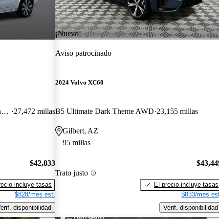
¡Nuevo!
Aviso patrocinado
2024 Volvo XC60
B6 Ultimate Bright Theme 7-Passenger AWD
27,472 millas
B5 Ultimate Dark Theme AWD
23,155 millas
Gilbert, AZ
95 millas
$42,833
$43,44
Trato justo
recio incluye tasas
El precio incluye tasas
$828/mes est.
$833/mes est
erif. disponibilidad
Verif. disponibilidad