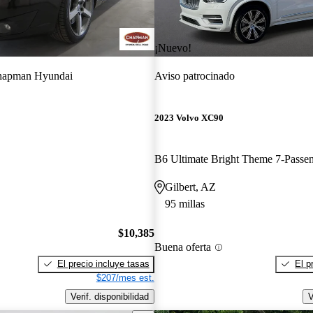
¡Nuevo!
apman Hyundai
Aviso patrocinado
2023 Volvo XC90
Gilbert, AZ
95 millas
$10,385
Buena oferta
El precio incluye tasas
El p
$207/mes est.
Verif. disponibilidad
V