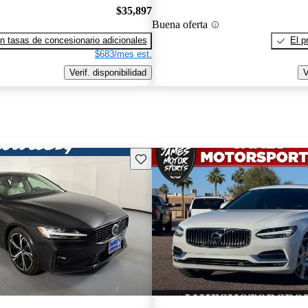
$35,897
Buena oferta
n tasas de concesionario adicionales
El p
$683/mes est.
Verif. disponibilidad
V
Guarda este Aviso