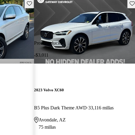
Guarda este Aviso
Gu
Precio reducido
-$3,011
2023 Volvo XC60
B5 Plus Dark Theme AWD
33,116 millas
Avondale, AZ
75 millas