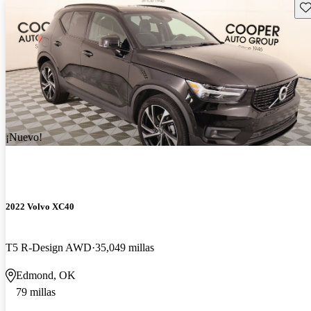
Gu
¡Nuevo!
2022 Volvo XC40
T5 R-Design AWD
35,049 millas
Edmond, OK
79 millas