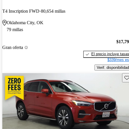
T4 Inscription FWD
80,654 millas
Oklahoma City, OK
79 millas
$17,7
Gran oferta
El precio incluye tasa
$339/mes es
Verif. disponibilidad
Gu