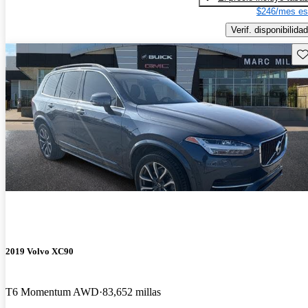
$246/mes es
Verif. disponibilidad
Gu
2019 Volvo XC90
T6 Momentum AWD
83,652 millas