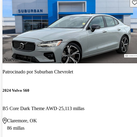
Gu
¡Nuevo!
Patrocinado por
Suburban Chevrolet
2024 Volvo S60
B5 Core Dark Theme AWD
25,113 millas
Claremore, OK
86 millas