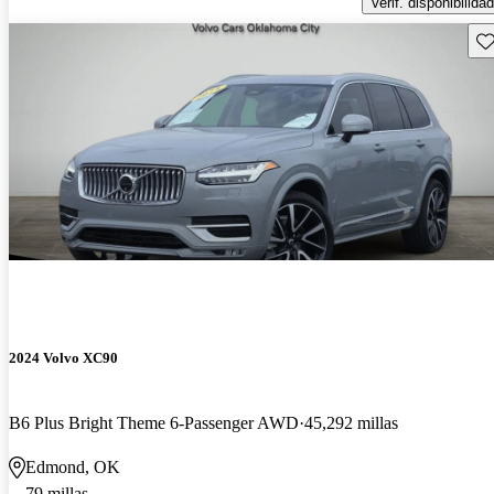
Verif. disponibilidad
Gu
2024 Volvo XC90
B6 Plus Bright Theme 6-Passenger AWD
45,292 millas
Edmond, OK
79 millas