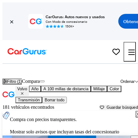
CarGurus: Autos nuevos y usados
Obtene
Con Modo de concesionario
150K+
Autos Volvo usados en venta cerca de
Ponca City, OK
Compara
Filtro (1)
Ordenar
Volvo
Año
A 100 millas de distancia
Millaje
Color
Transmisión
Borrar todo
181 vehículos encontrados
Guardar búsque
Compra con precios transparentes.
Mostrar solo avisos que incluyan tasas del concesionario