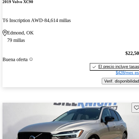
2019 Volvo XC90
T6 Inscription AWD
84,614 millas
Edmond, OK
79 millas
$22,5
Buena oferta
El precio incluye tasa
$428/mes es
Verif. disponibilidad
Gu