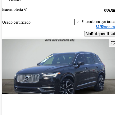
Buena oferta
$39,5
El precio incluye tasa
Usado certificado
$725/mes es
Verif. disponibilidad
Gu