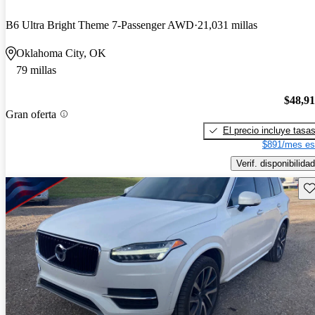
B6 Ultra Bright Theme 7-Passenger AWD
21,031 millas
Oklahoma City, OK
79 millas
$48,9
Gran oferta
El precio incluye tasa
$891/mes es
Verif. disponibilidad
Gu