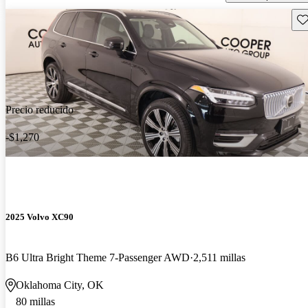
Gu
Precio reducido
-$1,270
2025 Volvo XC90
B6 Ultra Bright Theme 7-Passenger AWD
2,511 millas
Oklahoma City, OK
80 millas