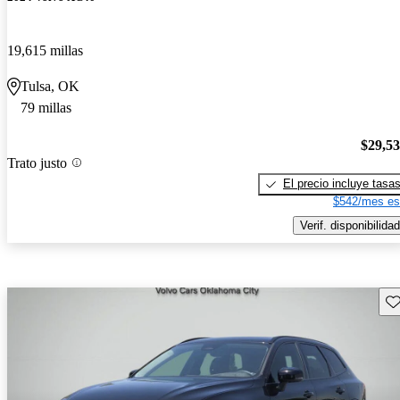
19,615 millas
Tulsa, OK
79 millas
$29,5
Trato justo
El precio incluye tasa
$542/mes es
Verif. disponibilidad
Gu