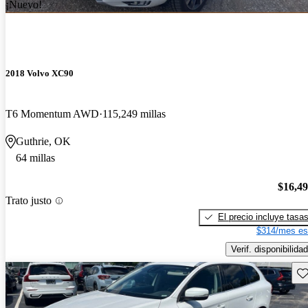
¡Nuevo!
2018 Volvo XC90
T6 Momentum AWD
115,249 millas
Guthrie, OK
64 millas
$16,4
Trato justo
El precio incluye tasa
$314/mes es
Verif. disponibilidad
Gu