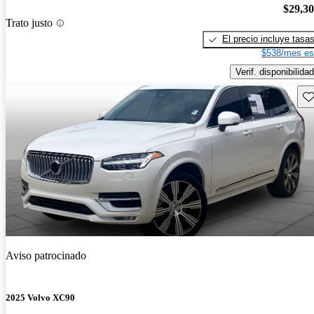
$29,3
Trato justo
El precio incluye tasa
$538/mes es
Verif. disponibilidad
Gu
Aviso patrocinado
2025 Volvo XC90