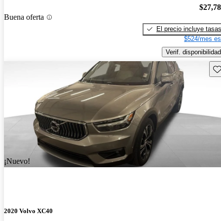
$27,7
Buena oferta
El precio incluye tasa
$524/mes es
Verif. disponibilidad
Gu
¡Nuevo!
2020 Volvo XC40