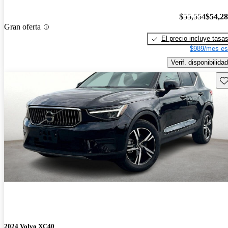
$55,554
$54,2
Gran oferta
El precio incluye tasa
$989/mes es
Verif. disponibilidad
Gu
2024 Volvo XC40