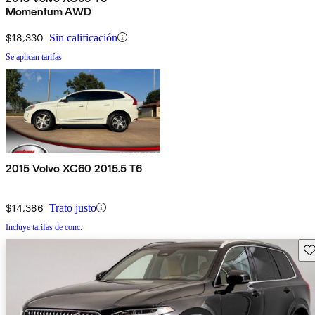
Momentum AWD
$18,330
Sin calificación
Se aplican tarifas
2015 Volvo XC60 2015.5 T6
$14,386
Trato justo
Incluye tarifas de conc.
Gu