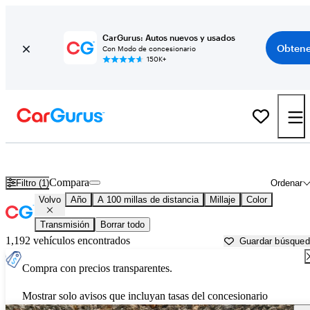
CarGurus: Autos nuevos y usados
Obtene
Con Modo de concesionario
150K+
Autos Volvo usados en venta cerca de
Pittsfield, MA
Compara
Filtro (1)
Ordenar
Volvo
Año
A 100 millas de distancia
Millaje
Color
Transmisión
Borrar todo
1,192 vehículos encontrados
Guardar búsque
Compra con precios transparentes.
Mostrar solo avisos que incluyan tasas del concesionario