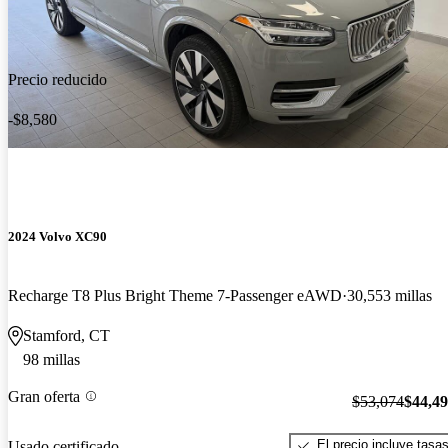
Precio reducido
-$8,580
2024 Volvo XC90
Recharge T8 Plus Bright Theme 7-Passenger eAWD
30,553 millas
Stamford, CT
98 millas
Gran oferta
$53,074
$44,4
El precio incluye tasa
Usado certificado