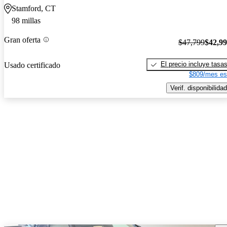
Stamford, CT
98 millas
Gran oferta
$47,799
$42,9
El precio incluye tasa
Usado certificado
$809/mes es
Verif. disponibilidad