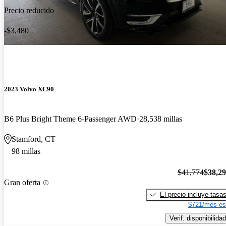
Precio reducido
-$3,480
2023 Volvo XC90
B6 Plus Bright Theme 6-Passenger AWD
28,538 millas
Stamford, CT
98 millas
$41,774
$38,2
Gran oferta
El precio incluye tasa
$721/mes es
Verif. disponibilidad