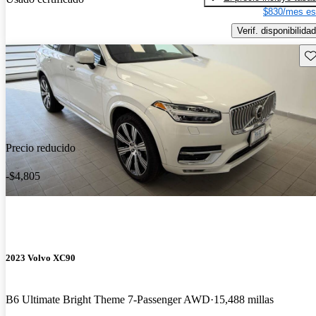
$830/mes es
Verif. disponibilidad
Gu
Precio reducido
-$4,805
2023 Volvo XC90
B6 Ultimate Bright Theme 7-Passenger AWD
15,488 millas