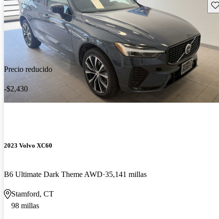
Gu
Precio reducido
-$2,430
2023 Volvo XC60
B6 Ultimate Dark Theme AWD
35,141 millas
Stamford, CT
98 millas