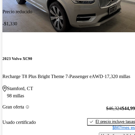
Precio reducido
-$1,330
2023 Volvo XC90
Recharge T8 Plus Bright Theme 7-Passenger eAWD
17,320 millas
Stamford, CT
98 millas
Gran oferta
$46,324
$44,9
El precio incluye tasa
Usado certificado
$847/mes es