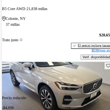
B5 Core AWD
21,838 millas
Colonie, NY
37 millas
$28,6
Trato justo
El precio incluye tasa
$539/mes es
Verif. disponibilidad
Gu
Precio reducido
-$4,696