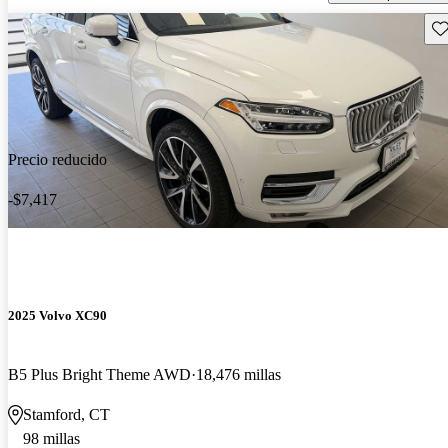
Gu
Precio reducido
-$7,417
2025 Volvo XC90
B5 Plus Bright Theme AWD
18,476 millas
Stamford, CT
98 millas