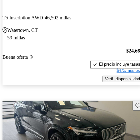
T5 Inscription AWD
46,502 millas
Watertown, CT
59 millas
$24,6
Buena oferta
El precio incluye tasa
$473/mes es
Verif. disponibilidad
Gu