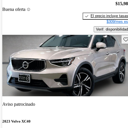
$15,9
Buena oferta
El precio incluye tasa
$309/mes es
Verif. disponibilidad
Gu
Aviso patrocinado
2023 Volvo XC40