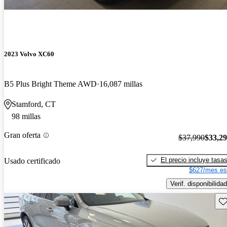
2023 Volvo XC60
B5 Plus Bright Theme AWD
16,087 millas
Stamford, CT
98 millas
Gran oferta
$37,990
$33,2
El precio incluye tasa
Usado certificado
$627/mes es
Verif. disponibilidad
Gu