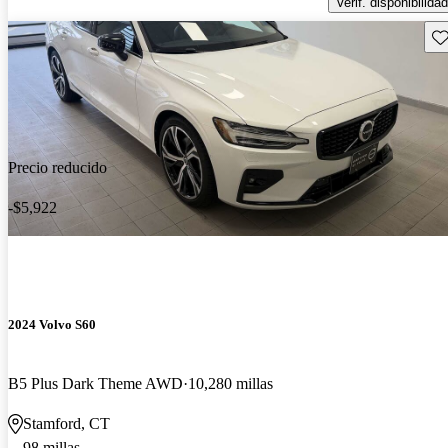
Verif. disponibilidad
Gu
Precio reducido
-$5,922
2024 Volvo S60
B5 Plus Dark Theme AWD
10,280 millas
Stamford, CT
98 millas