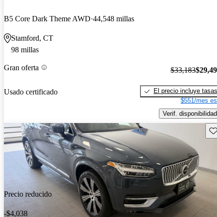
B5 Core Dark Theme AWD
44,548 millas
Stamford, CT
98 millas
Gran oferta
$33,183
$29,4
El precio incluye tasa
Usado certificado
$551/mes es
Verif. disponibilidad
Gu
Precio reducido
-$4,038