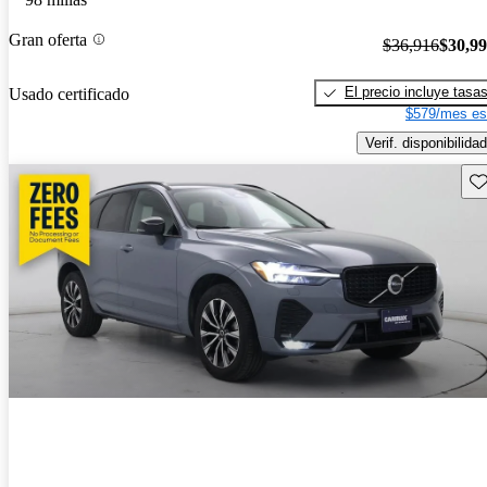
Gran oferta
$36,916
$30,9
El precio incluye tasa
Usado certificado
$579/mes es
Verif. disponibilidad
Gu