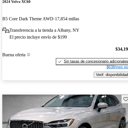
2024 Volvo XC60
B5 Core Dark Theme AWD
17,854 millas
Transferencia a la tienda a Albany, NY
El precio incluye envío de $199
$34,1
Buena oferta
Sin tasas de concesionario adicionale
$638/mes es
Verif. disponibilidad
Gu