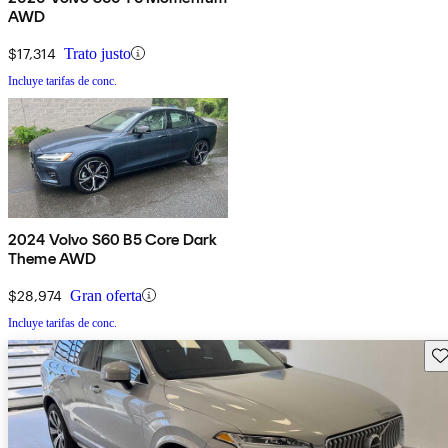
AWD
$17,314
Trato justo
Incluye tarifas de conc.
2024 Volvo S60 B5 Core Dark
Theme AWD
$28,974
Gran oferta
Incluye tarifas de conc.
Gu