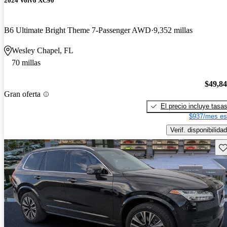
2024 Volvo XC90
B6 Ultimate Bright Theme 7-Passenger AWD
9,352 millas
Wesley Chapel, FL
70 millas
$49,8
Gran oferta
El precio incluye tasa
$937/mes es
Verif. disponibilidad
Gu