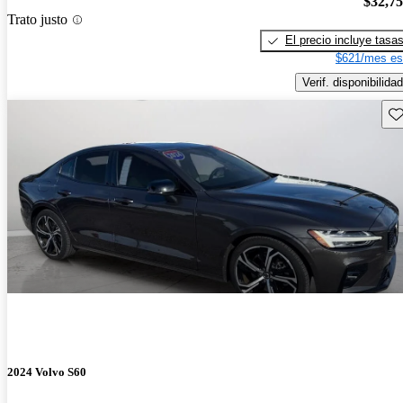
$32,7
Trato justo
El precio incluye tasa
$621/mes es
Verif. disponibilidad
Gu
2024 Volvo S60