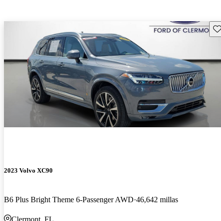
Gu
2023 Volvo XC90
B6 Plus Bright Theme 6-Passenger AWD
46,642 millas
Clermont, FL