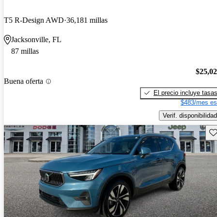
T5 R-Design AWD
36,181 millas
Jacksonville, FL
87 millas
$25,0
Buena oferta
El precio incluye tasa
$483/mes es
Verif. disponibilidad
Gu