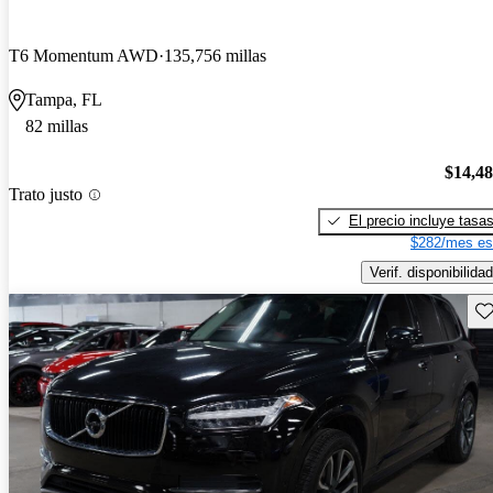
T6 Momentum AWD
135,756 millas
Tampa, FL
82 millas
$14,4
Trato justo
El precio incluye tasa
$282/mes es
Verif. disponibilidad
Gu