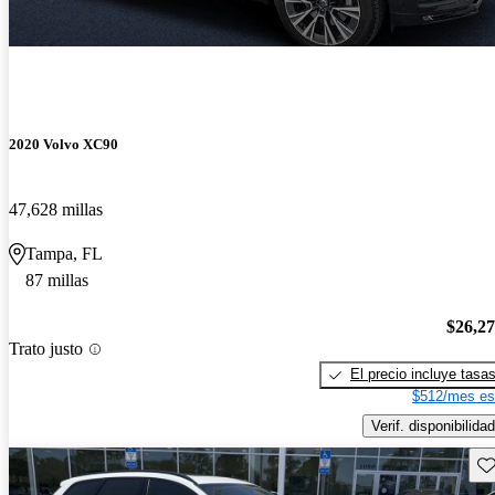
2020 Volvo XC90
47,628 millas
Tampa, FL
87 millas
$26,2
Trato justo
El precio incluye tasa
$512/mes es
Verif. disponibilidad
Gu