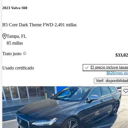
2023 Volvo S60
B5 Core Dark Theme FWD
2,491 millas
Tampa, FL
85 millas
Trato justo
$33,0
El precio incluye tasa
Usado certificado
$626/mes es
Verif. disponibilidad
Gu