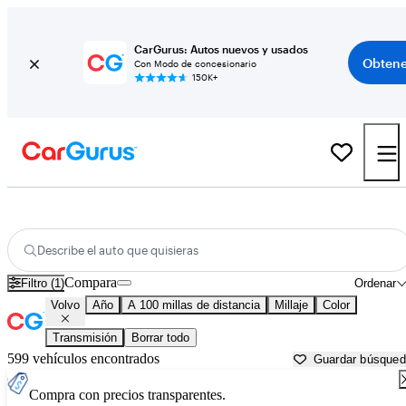
CarGurus: Autos nuevos y usados
Obtene
Con Modo de concesionario
150K+
Autos Volvo usados en venta cerca de
Ocala, FL
Describe el auto que quisieras
Compara
Filtro (1)
Ordenar
Volvo
Año
A 100 millas de distancia
Millaje
Color
Transmisión
Borrar todo
599 vehículos encontrados
Guardar búsque
Compra con precios transparentes.