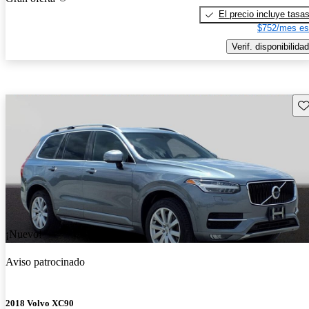
El precio incluye tasa
$752/mes es
Verif. disponibilidad
Gu
¡Nuevo!
Aviso patrocinado
2018 Volvo XC90