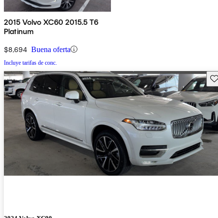
2015 Volvo XC60 2015.5 T6
Platinum
$8,694
Buena oferta
Incluye tarifas de conc.
Gu