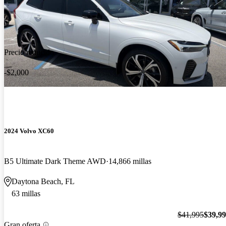
Precio reducido
-$2,000
2024 Volvo XC60
B5 Ultimate Dark Theme AWD
14,866 millas
Daytona Beach, FL
63 millas
$41,995
$39,9
Gran oferta