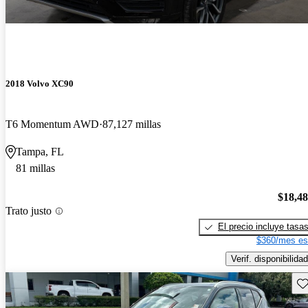
2018 Volvo XC90
T6 Momentum AWD
87,127 millas
Tampa, FL
81 millas
$18,4
Trato justo
El precio incluye tasa
$360/mes es
Verif. disponibilidad
Gu