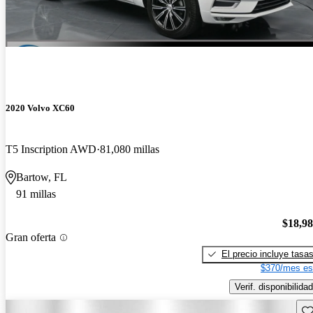
2020 Volvo XC60
T5 Inscription AWD
81,080 millas
Bartow, FL
91 millas
$18,9
Gran oferta
El precio incluye tasa
$370/mes es
Verif. disponibilidad
Gu