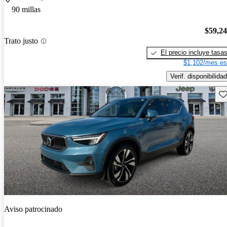
90 millas
$59,2
Trato justo
El precio incluye tasa
$1,102/mes es
Verif. disponibilidad
Gu
Aviso patrocinado