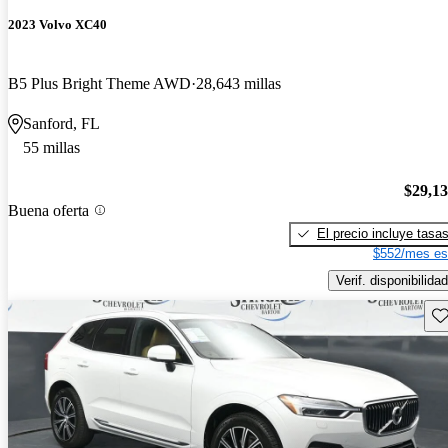
2023 Volvo XC40
B5 Plus Bright Theme AWD
28,643 millas
Sanford, FL
55 millas
$29,1
Buena oferta
El precio incluye tasa
$552/mes es
Verif. disponibilidad
Gu