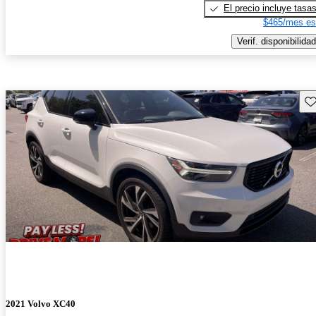
El precio incluye tasa
$465/mes es
Verif. disponibilidad
Gu
2021 Volvo XC40