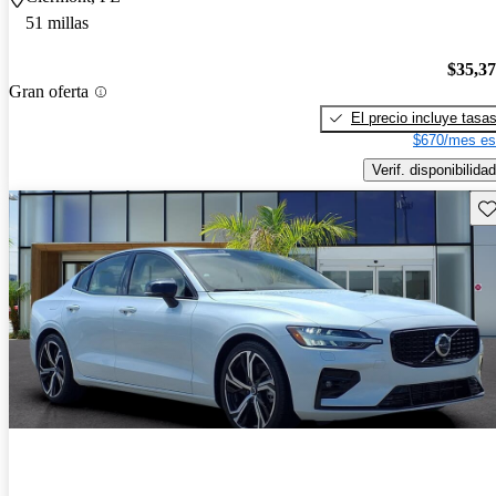
51 millas
$35,3
Gran oferta
El precio incluye tasa
$670/mes es
Verif. disponibilidad
Gu