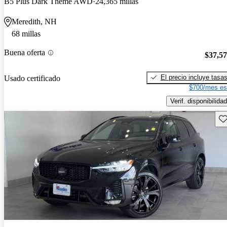
B5 Plus Dark Theme AWD
24,365 millas
Meredith, NH
68 millas
Buena oferta
$37,5
El precio incluye tasa
Usado certificado
$700/mes es
Verif. disponibilidad
Gu