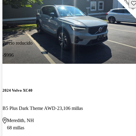
Gu
Precio reducido
-$996
2024 Volvo XC40
B5 Plus Dark Theme AWD
23,106 millas
Meredith, NH
68 millas