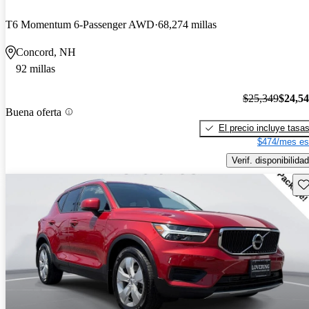
T6 Momentum 6-Passenger AWD
68,274 millas
Concord, NH
92 millas
$25,349
$24,5
Buena oferta
El precio incluye tasa
$474/mes es
Verif. disponibilidad
Gu