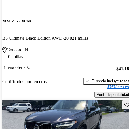
2024 Volvo XC60
B5 Ultimate Black Edition AWD
20,821 millas
Concord, NH
91 millas
Buena oferta
$41,1
El precio incluye tasa
Certificados por terceros
$767/mes es
Verif. disponibilidad
Gu