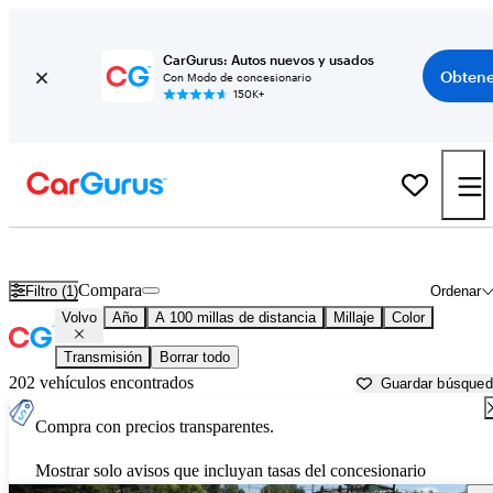
CarGurus: Autos nuevos y usados
Obtene
Con Modo de concesionario
150K+
Autos Volvo usados en venta cerca de
Montpelier, VT
Compara
Filtro (1)
Ordenar
Volvo
Año
A 100 millas de distancia
Millaje
Color
Transmisión
Borrar todo
202 vehículos encontrados
Guardar búsque
Compra con precios transparentes.
Mostrar solo avisos que incluyan tasas del concesionario