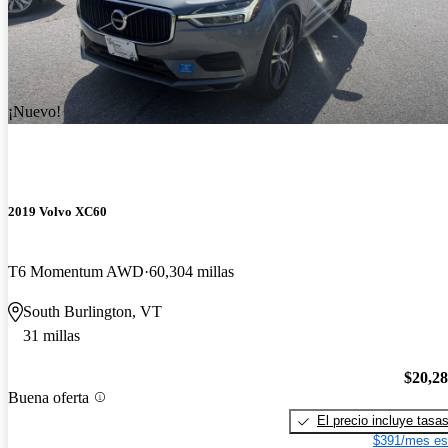
¡Nuevo!
2019 Volvo XC60
T6 Momentum AWD
60,304 millas
South Burlington, VT
31 millas
$20,2
Buena oferta
El precio incluye tasa
$391/mes es