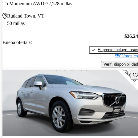
T5 Momentum AWD
72,528 millas
Rutland Town, VT
50 millas
$26,2
Buena oferta
El precio incluye tasa
$502/mes es
Verif. disponibilidad
Gu