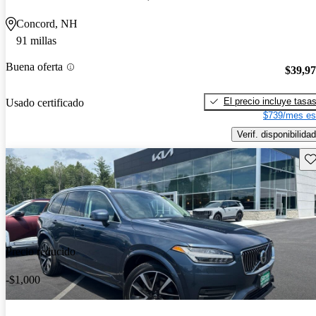
Concord, NH
91 millas
Buena oferta
$39,9
El precio incluye tasa
Usado certificado
$739/mes es
Verif. disponibilidad
Gu
Precio reducido
-$1,000