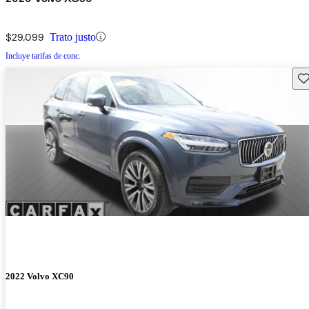
$29,099
Trato justo
Incluye tarifas de conc.
Gu
2022 Volvo XC90