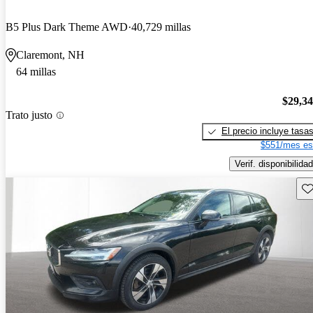
B5 Plus Dark Theme AWD
40,729 millas
Claremont, NH
64 millas
$29,3
Trato justo
El precio incluye tasa
$551/mes es
Verif. disponibilidad
Gu