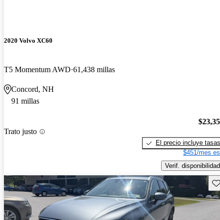
2020 Volvo XC60
T5 Momentum AWD
61,438 millas
Concord, NH
91 millas
$23,3
Trato justo
El precio incluye tasa
$451/mes es
Verif. disponibilidad
Gu