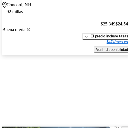
Concord, NH
92 millas
$25,349
$24,5
Buena oferta
El precio incluye tasa
$474/mes es
Verif. disponibilidad