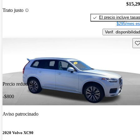
$15,2
Trato justo
El precio incluye tasa
$295/mes es
Verif. disponibilidad
Gu
Precio reducido
-$800
Aviso patrocinado
2020 Volvo XC90