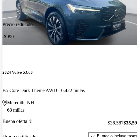
Precio reducido
-$990
2024 Volvo XC60
B5 Core Dark Theme AWD
16,422 millas
Meredith, NH
68 millas
Buena oferta
$36,587
$35,5
El precio incluye tasa
Usado certificado