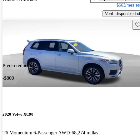
$663/mes es
Verif. disponibilidad
Gu
Precio reducido
-$800
2020 Volvo XC90
T6 Momentum 6-Passenger AWD
68,274 millas