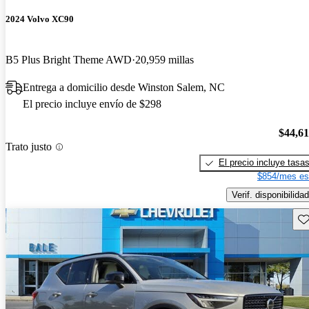
2024 Volvo XC90
B5 Plus Bright Theme AWD
20,959 millas
Entrega a domicilio desde Winston Salem, NC
El precio incluye envío de $298
$44,6
Trato justo
El precio incluye tasa
$854/mes es
Verif. disponibilidad
Gu