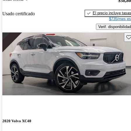
$38,8
El precio incluye tasa
Usado certificado
$735/mes es
Verif. disponibilidad
Gu
2020 Volvo XC40