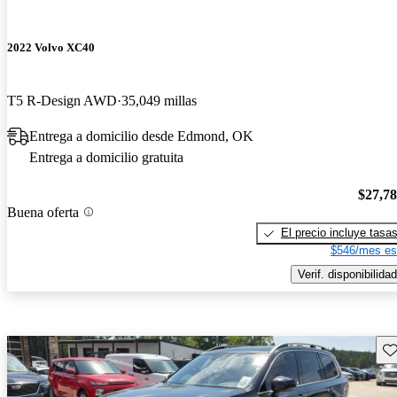
2022 Volvo XC40
T5 R-Design AWD
35,049 millas
Entrega a domicilio desde Edmond, OK
Entrega a domicilio gratuita
$27,7
Buena oferta
El precio incluye tasa
$546/mes es
Verif. disponibilidad
Gu