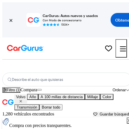
CarGurus: Autos nuevos y usados
Obtene
Con Modo de concesionario
150K+
Autos Volvo usados en venta cerca de
Little Rock, AR
Describe el auto que quisieras
Compara
Filtro (1)
Ordenar
Volvo
Año
A 100 millas de distancia
Millaje
Color
Transmisión
Borrar todo
1,280 vehículos encontrados
Guardar búsque
Compra con precios transparentes.