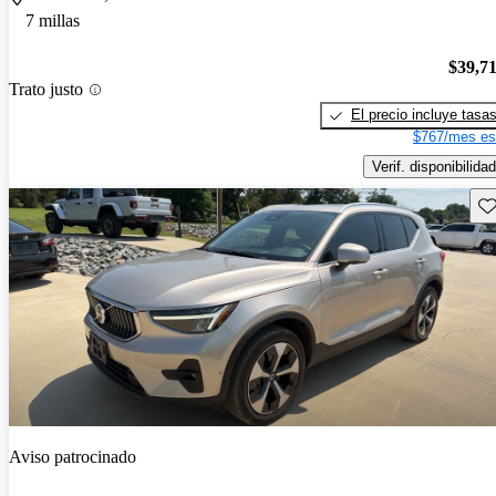
7 millas
$39,7
Trato justo
El precio incluye tasa
$767/mes es
Verif. disponibilidad
Gu
Aviso patrocinado