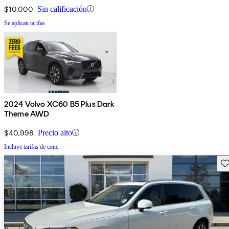
$10,000
Sin calificación
Se aplican tarifas
2024 Volvo XC60 B5 Plus Dark
Theme AWD
$40,998
Precio alto
Incluye tarifas de conc.
Gu