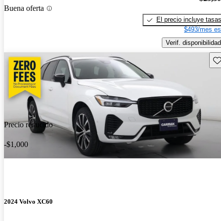
Buena oferta
El precio incluye tasa
$493/mes es
Verif. disponibilidad
Gu
Precio reducido
-$1,000
2024 Volvo XC60