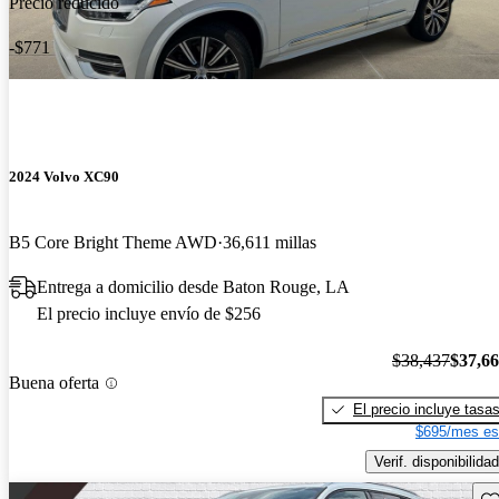
Precio reducido
-$771
2024 Volvo XC90
B5 Core Bright Theme AWD
36,611 millas
Entrega a domicilio desde Baton Rouge, LA
El precio incluye envío de $256
$38,437
$37,6
Buena oferta
El precio incluye tasa
$695/mes es
Verif. disponibilidad
Gu