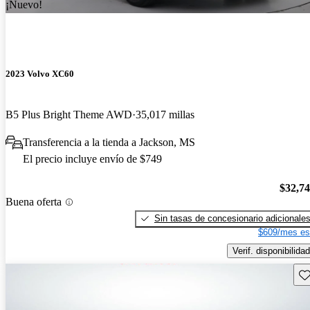
¡Nuevo!
2023 Volvo XC60
B5 Plus Bright Theme AWD
35,017 millas
Transferencia a la tienda a Jackson, MS
El precio incluye envío de $749
$32,7
Buena oferta
Sin tasas de concesionario adicionale
$609/mes es
Verif. disponibilidad
Gu