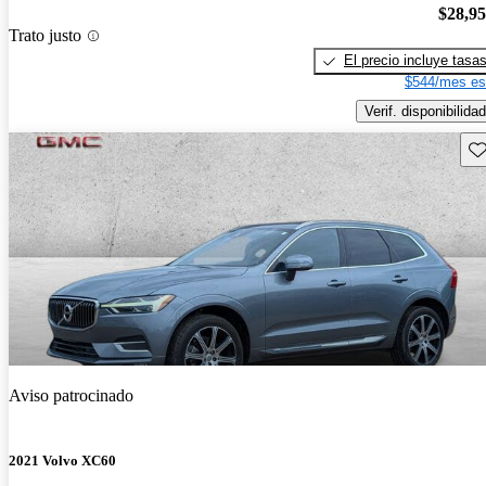
$28,9
Trato justo
El precio incluye tasa
$544/mes es
Verif. disponibilidad
Gu
Aviso patrocinado
2021 Volvo XC60