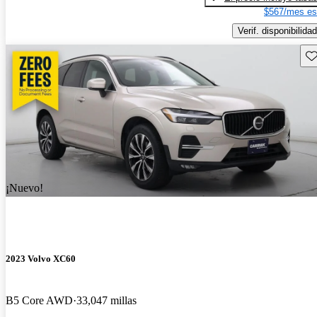
$567/mes es
Verif. disponibilidad
Gu
¡Nuevo!
2023 Volvo XC60
B5 Core AWD
33,047 millas