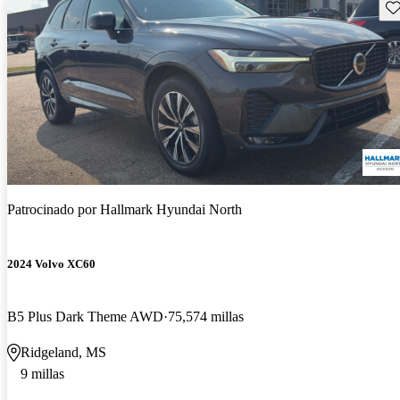
Gu
Patrocinado por
Hallmark Hyundai North
2024 Volvo XC60
B5 Plus Dark Theme AWD
75,574 millas
Ridgeland, MS
9 millas