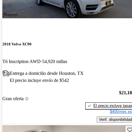
¡Nuevo!
2018 Volvo XC90
T6 Inscription AWD
54,920 millas
Entrega a domicilio desde Houston, TX
El precio incluye envío de $542
$21,1
Gran oferta
El precio incluye tasa
$405/mes es
Verif. disponibilidad
Gu