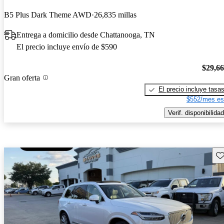
B5 Plus Dark Theme AWD
26,835 millas
Entrega a domicilio desde Chattanooga, TN
El precio incluye envío de $590
$29,6
Gran oferta
El precio incluye tasa
$552/mes es
Verif. disponibilidad
Gu