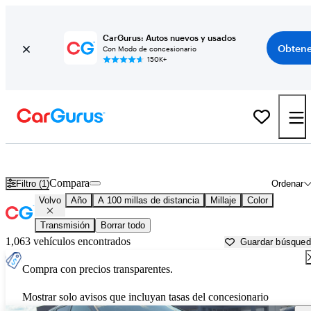
CarGurus: Autos nuevos y usados
Obtene
Con Modo de concesionario
150K+
Autos Volvo usados en venta cerca de
Jackson, MS
Compara
Filtro (1)
Ordenar
Volvo
Año
A 100 millas de distancia
Millaje
Color
Transmisión
Borrar todo
1,063 vehículos encontrados
Guardar búsque
Compra con precios transparentes.
Mostrar solo avisos que incluyan tasas del concesionario