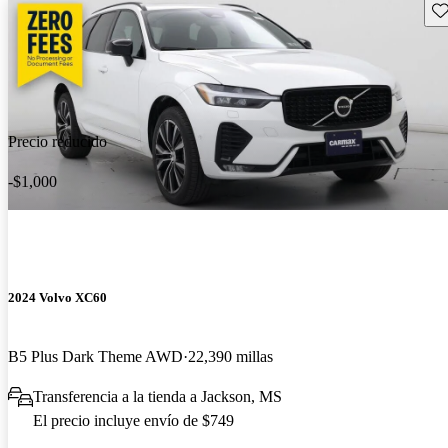
Gu
Precio reducido
-$1,000
2024 Volvo XC60
B5 Plus Dark Theme AWD
22,390 millas
Transferencia a la tienda a Jackson, MS
El precio incluye envío de $749