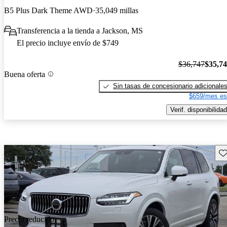
B5 Plus Dark Theme AWD
35,049 millas
Transferencia a la tienda a Jackson, MS
El precio incluye envío de $749
$36,747
$35,7
Buena oferta
Sin tasas de concesionario adicionale
$659/mes es
Verif. disponibilidad
Gu
Precio reducido