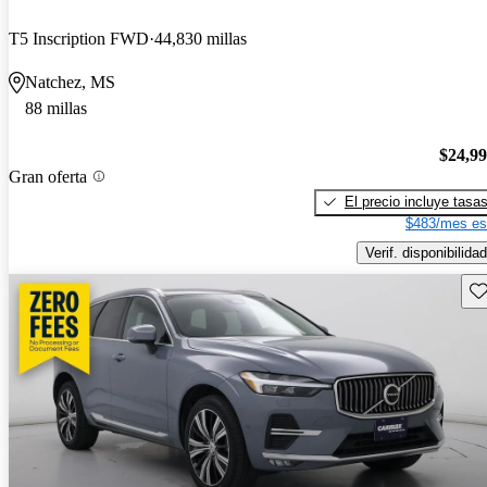
T5 Inscription FWD
44,830 millas
Natchez, MS
88 millas
$24,9
Gran oferta
El precio incluye tasa
$483/mes es
Verif. disponibilidad
Gu