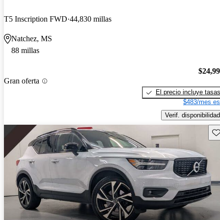
T5 Inscription FWD
44,830 millas
Natchez, MS
88 millas
$24,9
Gran oferta
El precio incluye tasa
$483/mes es
Verif. disponibilidad
Gu