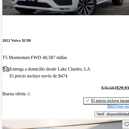
-$750
2022 Volvo XC90
T5 Momentum FWD
40,587 millas
Entrega a domicilio desde Lake Charles, LA
El precio incluye envío de $474
$30,683
$29,9
Buena oferta
El precio incluye tasa
$567/mes es
Verif. disponibilidad
Gu