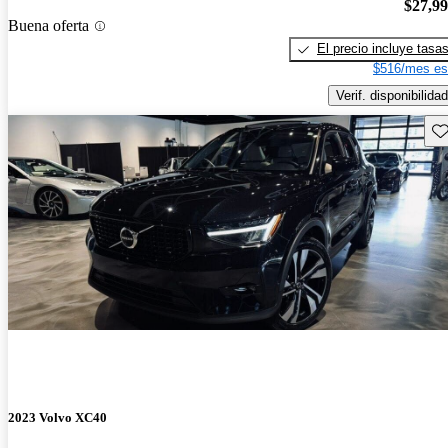
$27,9
Buena oferta
El precio incluye tasa
$516/mes es
Verif. disponibilidad
Gu
2023 Volvo XC40