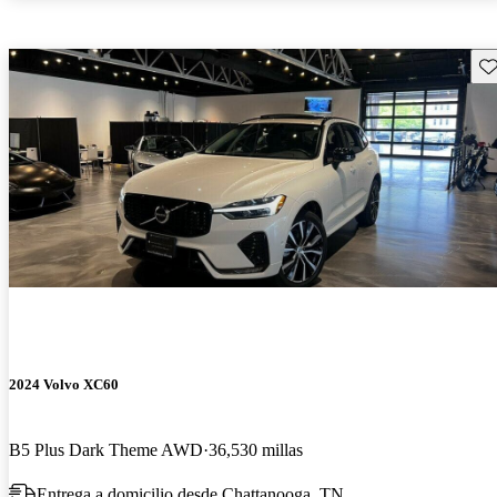
Gu
2024 Volvo XC60
B5 Plus Dark Theme AWD
36,530 millas
Entrega a domicilio desde Chattanooga, TN