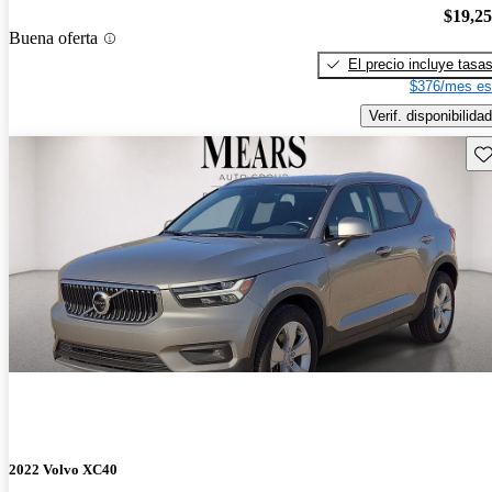
$19,2
Buena oferta
El precio incluye tasa
$376/mes es
Verif. disponibilidad
Gu
2022 Volvo XC40