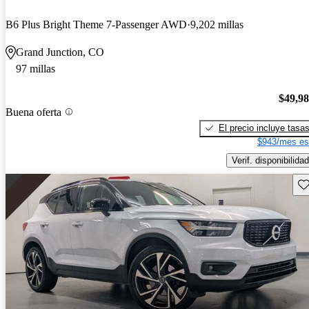
B6 Plus Bright Theme 7-Passenger AWD
9,202 millas
Grand Junction, CO
97 millas
$49,9
Buena oferta
El precio incluye tasa
$943/mes es
Verif. disponibilidad
Gu