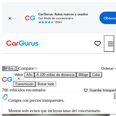
CarGurus: Autos nuevos y usados
Obtene
Con Modo de concesionario
150K+
Autos Volvo usados en venta cerca de
Gunnison, CO
Compara
Filtro (1)
Ordenar
Volvo
Año
A 100 millas de distancia
Millaje
Color
Transmisión
Borrar todo
786 vehículos encontrados
Guardar búsque
Compra con precios transparentes.
Mostrar solo avisos que incluyan tasas del concesionario