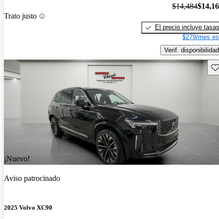
$14,484
$14,1
Trato justo
El precio incluye tasa
$279/mes es
Verif. disponibilidad
Gu
¡Nuevo!
Aviso patrocinado
2025 Volvo XC90