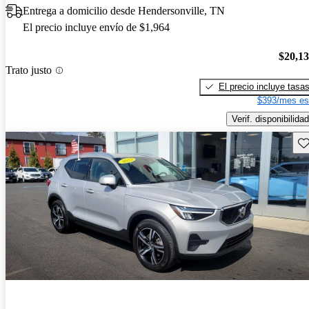
Entrega a domicilio desde Hendersonville, TN
El precio incluye envío de $1,964
$20,1
Trato justo
El precio incluye tasa
$393/mes es
Verif. disponibilidad
Gu