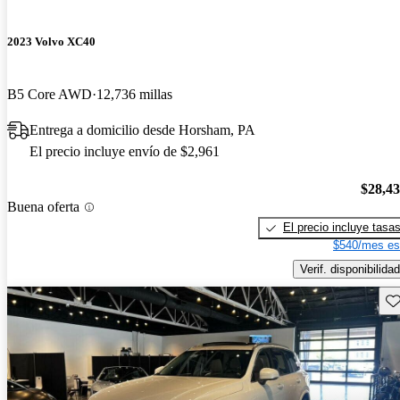
2023 Volvo XC40
B5 Core AWD
12,736 millas
Entrega a domicilio desde Horsham, PA
El precio incluye envío de $2,961
$28,4
Buena oferta
El precio incluye tasa
$540/mes es
Verif. disponibilidad
Gu