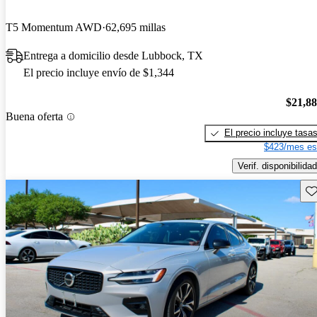
T5 Momentum AWD
62,695 millas
Entrega a domicilio desde Lubbock, TX
El precio incluye envío de $1,344
$21,8
Buena oferta
El precio incluye tasa
$423/mes es
Verif. disponibilidad
Gu