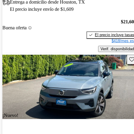
Entrega a domicilio desde Houston, TX
El precio incluye envío de $1,609
$21,6
Buena oferta
El precio incluye tasa
$418/mes es
Verif. disponibilidad
Gu
¡Nuevo!