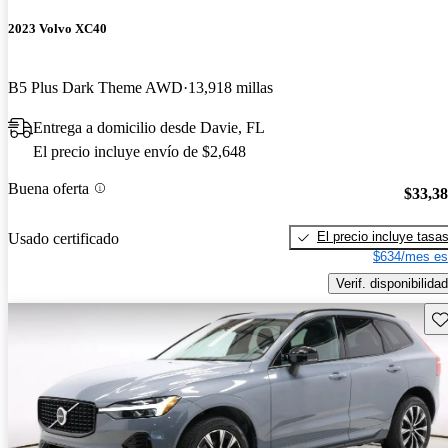
2023 Volvo XC40
B5 Plus Dark Theme AWD
13,918 millas
Entrega a domicilio desde Davie, FL
El precio incluye envío de $2,648
Buena oferta
$33,3
El precio incluye tasa
Usado certificado
$634/mes es
Verif. disponibilidad
Gu