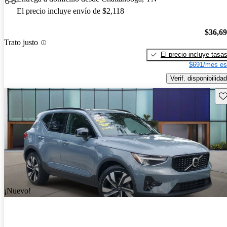
El precio incluye envío de $2,118
$36,6
Trato justo
El precio incluye tasa
$691/mes es
Verif. disponibilidad
Gu
¡Nuevo!