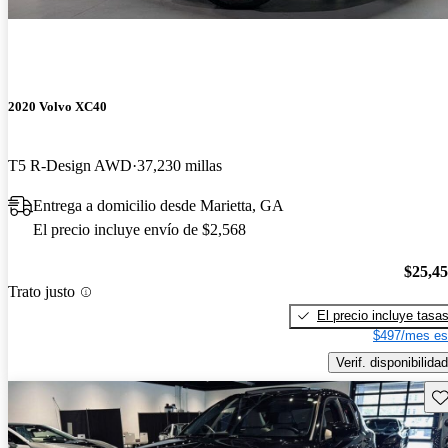
2020 Volvo XC40
T5 R-Design AWD
37,230 millas
Entrega a domicilio desde Marietta, GA
El precio incluye envío de $2,568
$25,4
Trato justo
El precio incluye tasa
$497/mes es
Verif. disponibilidad
Gu