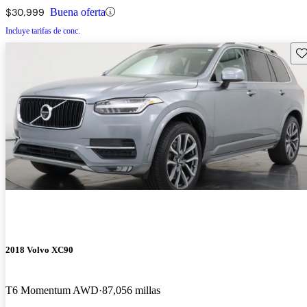
$30,999
Buena oferta
Incluye tarifas de conc.
Gu
2018 Volvo XC90
T6 Momentum AWD
87,056 millas