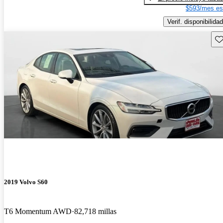
$593/mes es
Verif. disponibilidad
Gu
2019 Volvo S60
T6 Momentum AWD
82,718 millas