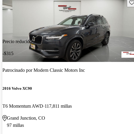
Gu
Precio reducido
-$315
Patrocinado por
Modern Classic Motors Inc
2016 Volvo XC90
T6 Momentum AWD
117,811 millas
Grand Junction, CO
97 millas