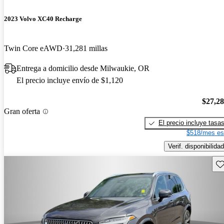
2023 Volvo XC40 Recharge
Twin Core eAWD
31,281 millas
Entrega a domicilio desde Milwaukie, OR
El precio incluye envío de $1,120
$27,2
Gran oferta
El precio incluye tasa
$518/mes es
Verif. disponibilidad
Gu