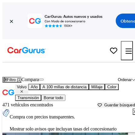
CarGurus: Autos nuevos y usados
Obtene
Con Modo de concesionario
150K+
Autos Volvo usados en venta cerca de
Florence, SC
Compara
Filtro (1)
Ordenar
Volvo
Año
A 100 millas de distancia
Millaje
Color
Transmisión
Borrar todo
471 vehículos encontrados
Guardar búsque
Compra con precios transparentes.
Mostrar solo avisos que incluyan tasas del concesionario