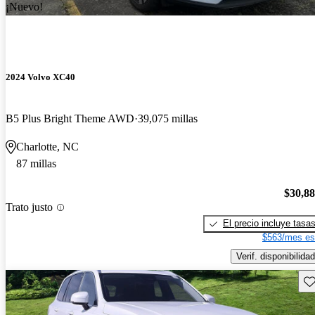
¡Nuevo!
2024 Volvo XC40
B5 Plus Bright Theme AWD
39,075 millas
Charlotte, NC
87 millas
$30,8
Trato justo
El precio incluye tasa
$563/mes es
Verif. disponibilidad
Gu