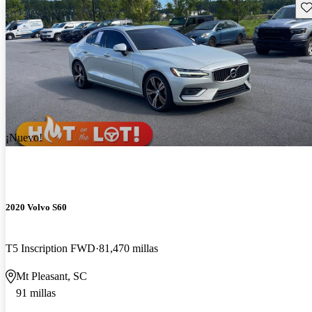
Gu
¡Nuevo!
2020 Volvo S60
T5 Inscription FWD
81,470 millas
Mt Pleasant, SC
91 millas