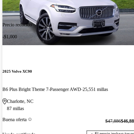
Precio reducido
-$1,000
2025 Volvo XC90
B6 Plus Bright Theme 7-Passenger AWD
25,551 millas
Charlotte, NC
87 millas
Buena oferta
$47,886
$46,8
El precio incluye tasa