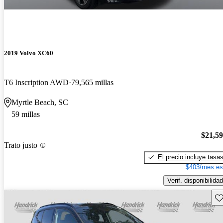
2019 Volvo XC60
T6 Inscription AWD
79,565 millas
Myrtle Beach, SC
59 millas
$21,5
Trato justo
El precio incluye tasa
$403/mes es
Verif. disponibilidad
Gu