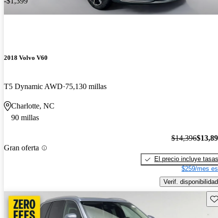
-$1,399
2018 Volvo V60
T5 Dynamic AWD
75,130 millas
Charlotte, NC
90 millas
$14,396
$13,8
Gran oferta
El precio incluye tasa
$259/mes es
Verif. disponibilidad
Gu