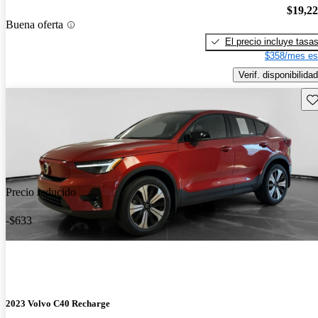
$19,2
Buena oferta
El precio incluye tasa
$358/mes es
Verif. disponibilidad
Gu
Precio reducido
-$633
2023 Volvo C40 Recharge