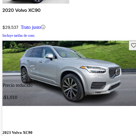
2020 Volvo XC90
$29,537
Trato justo
Incluye tarifas de conc.
Gu
Precio reducido
-$1,010
2023 Volvo XC90