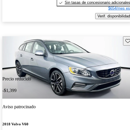
Sin tasas de concesionario adicionale
$654/mes es
Verif. disponibilidad
Gu
Precio reducido
-$1,399
Aviso patrocinado
2018 Volvo V60