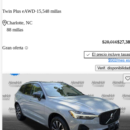
Twin Plus eAWD
15,548 millas
Charlotte, NC
88 millas
$28,016
$27,3
Gran oferta
El precio incluye tasa
$502/mes es
Verif. disponibilidad
Gu