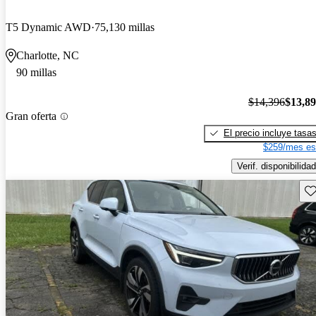
T5 Dynamic AWD
75,130 millas
Charlotte, NC
90 millas
$14,396
$13,8
Gran oferta
El precio incluye tasa
$259/mes es
Verif. disponibilidad
Gu