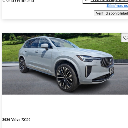
Usado certificado
$855/mes es
Verif. disponibilidad
Gu
2026 Volvo XC90