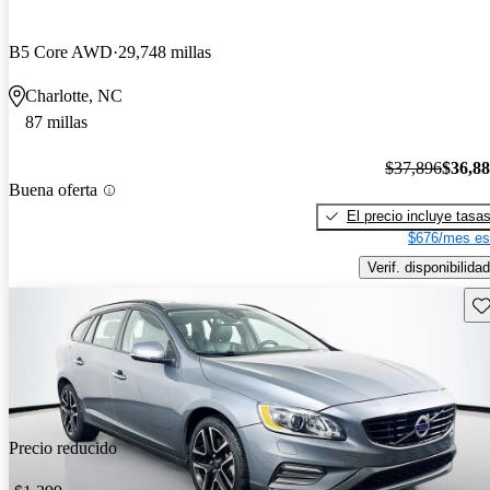
B5 Core AWD
29,748 millas
Charlotte, NC
87 millas
$37,896
$36,8
Buena oferta
El precio incluye tasa
$676/mes es
Verif. disponibilidad
Gu
Precio reducido