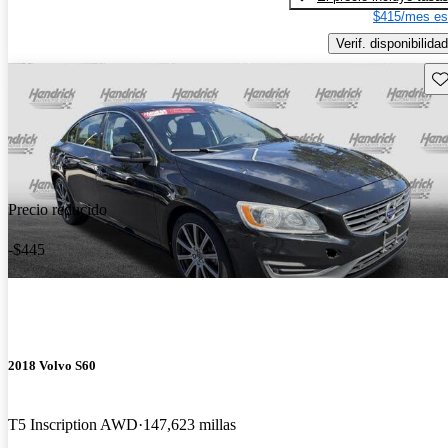
$415/mes es
Verif. disponibilidad
Gu
Precio reducido
-$445
2018 Volvo S60
T5 Inscription AWD
147,623 millas