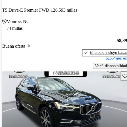
T5 Drive-E Premier FWD
126,593 millas
Monroe, NC
74 millas
$8,8
Buena oferta
El precio incluye tasa
$166/mes es
Verif. disponibilidad
Gu