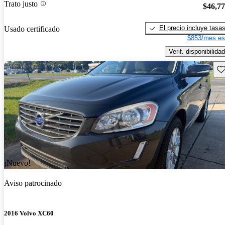
Trato justo
$46,7
El precio incluye tasa
Usado certificado
$853/mes es
Verif. disponibilidad
Gu
¡Nuevo!
Aviso patrocinado
2016 Volvo XC60