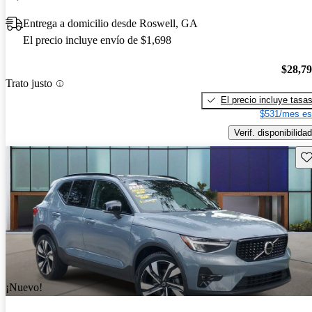
Entrega a domicilio desde Roswell, GA
El precio incluye envío de $1,698
$28,7
Trato justo
El precio incluye tasa
$531/mes es
Verif. disponibilidad
Gu
¡Nuevo!