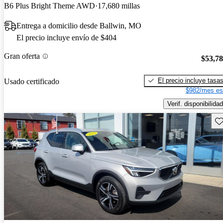
B6 Plus Bright Theme AWD
17,680 millas
Entrega a domicilio desde Ballwin, MO
El precio incluye envío de $404
Gran oferta
$53,7
El precio incluye tasa
Usado certificado
$982/mes es
Verif. disponibilidad
Gu