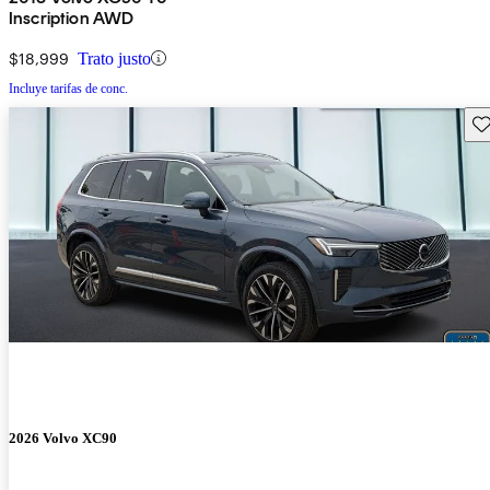
Inscription AWD
$18,999
Trato justo
Incluye tarifas de conc.
Gu
2026 Volvo XC90