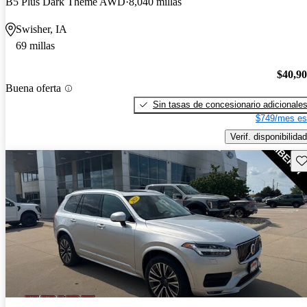
B5 Plus Dark Theme AWD
8,040 millas
Swisher, IA
69 millas
$40,9
Buena oferta
Sin tasas de concesionario adicionale
$749/mes es
Verif. disponibilidad
Gu