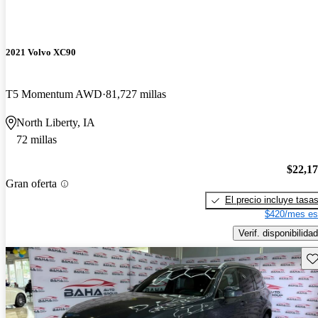
2021 Volvo XC90
T5 Momentum AWD
81,727 millas
North Liberty, IA
72 millas
$22,1
Gran oferta
El precio incluye tasa
$420/mes es
Verif. disponibilidad
Gu