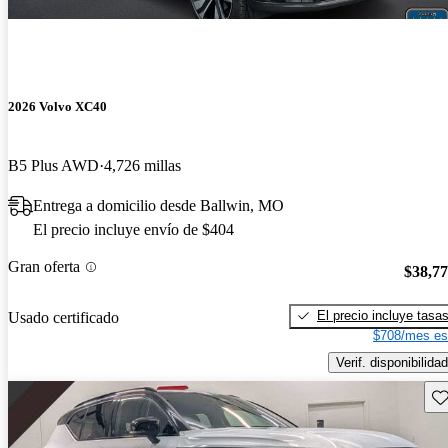
2026 Volvo XC40
B5 Plus AWD
4,726 millas
Entrega a domicilio desde Ballwin, MO
El precio incluye envío de $404
Gran oferta
$38,7
El precio incluye tasa
Usado certificado
$708/mes es
Verif. disponibilidad
Gu