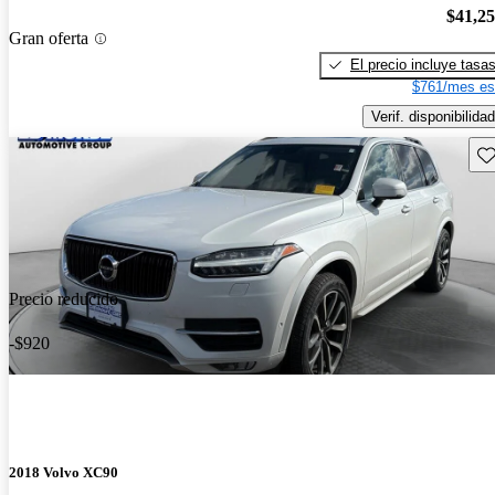
$41,2
Gran oferta
El precio incluye tasa
$761/mes es
Verif. disponibilidad
Gu
Precio reducido
-$920
2018 Volvo XC90