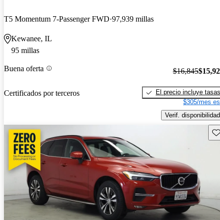
T5 Momentum 7-Passenger FWD
97,939 millas
Kewanee, IL
95 millas
Buena oferta
$16,845
$15,9
El precio incluye tasa
Certificados por terceros
$305/mes es
Verif. disponibilidad
Gu