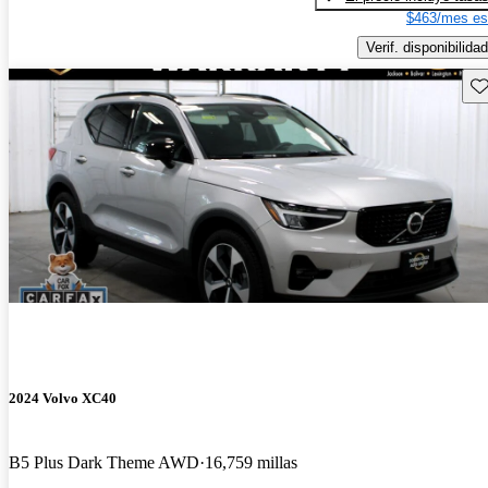
$463/mes es
Verif. disponibilidad
Gu
2024 Volvo XC40
B5 Plus Dark Theme AWD
16,759 millas