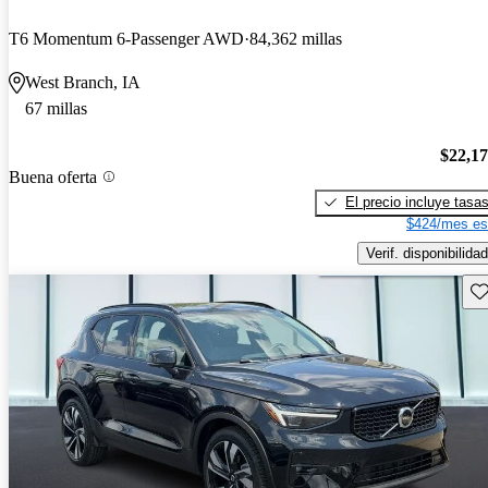
T6 Momentum 6-Passenger AWD
84,362 millas
West Branch, IA
67 millas
$22,1
Buena oferta
El precio incluye tasa
$424/mes es
Verif. disponibilidad
Gu