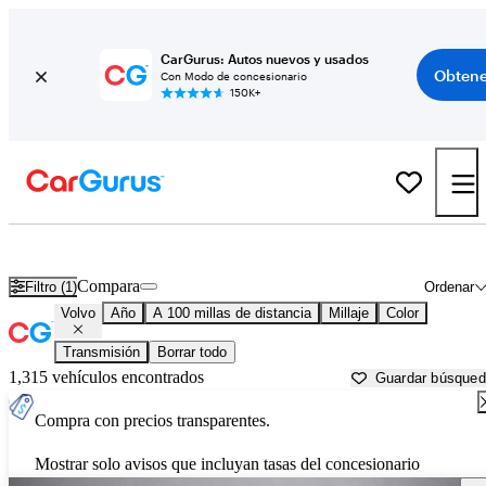
CarGurus: Autos nuevos y usados
Obtene
Con Modo de concesionario
150K+
Autos Volvo usados en venta cerca de
Dubuque, IA
Compara
Filtro (1)
Ordenar
Volvo
Año
A 100 millas de distancia
Millaje
Color
Transmisión
Borrar todo
1,315 vehículos encontrados
Guardar búsque
Compra con precios transparentes.
Mostrar solo avisos que incluyan tasas del concesionario