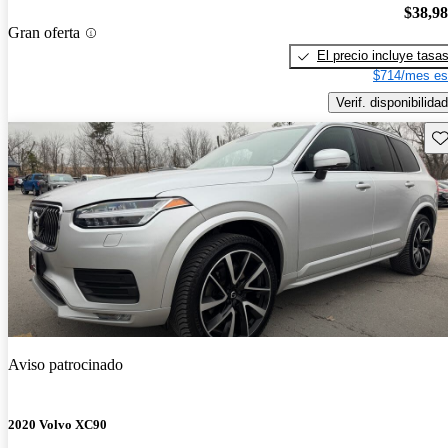
$38,9
Gran oferta
El precio incluye tasa
$714/mes es
Verif. disponibilidad
Gu
Aviso patrocinado
2020 Volvo XC90