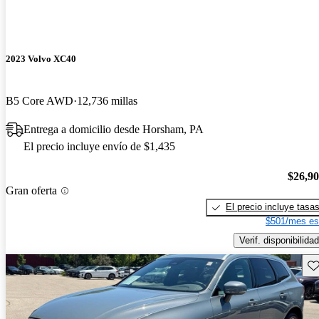
2023 Volvo XC40
B5 Core AWD
12,736 millas
Entrega a domicilio desde Horsham, PA
El precio incluye envío de $1,435
$26,9
Gran oferta
El precio incluye tasa
$501/mes es
Verif. disponibilidad
Gu