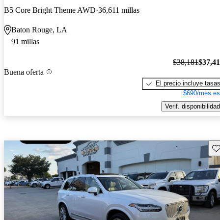
B5 Core Bright Theme AWD
36,611 millas
Baton Rouge, LA
91 millas
$38,181
$37,4
Buena oferta
El precio incluye tasa
$690/mes es
Verif. disponibilidad
Gu