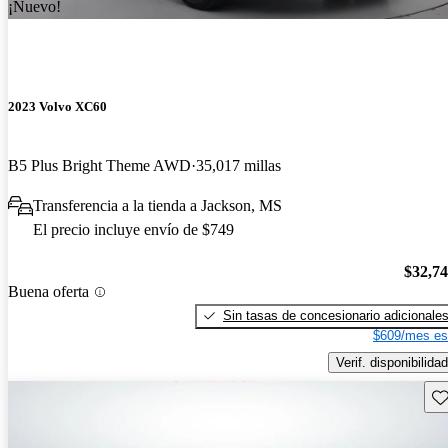
¡Nuevo!
2023 Volvo XC60
B5 Plus Bright Theme AWD
35,017 millas
Transferencia a la tienda a Jackson, MS
El precio incluye envío de $749
$32,7
Buena oferta
Sin tasas de concesionario adicionale
$609/mes es
Verif. disponibilidad
Gu