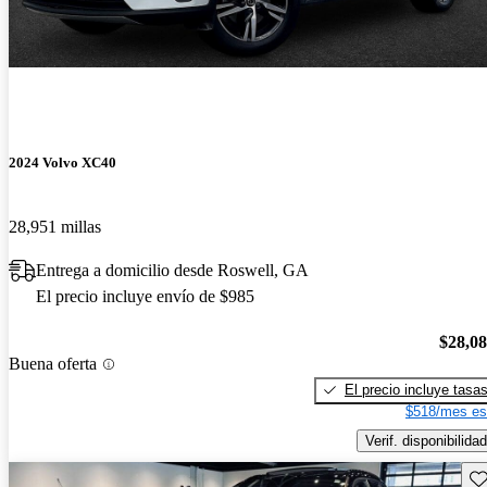
2024 Volvo XC40
28,951 millas
Entrega a domicilio desde Roswell, GA
El precio incluye envío de $985
$28,0
Buena oferta
El precio incluye tasa
$518/mes es
Verif. disponibilidad
Gu