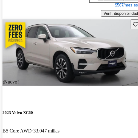
$567/mes es
Verif. disponibilidad
Gu
¡Nuevo!
2023 Volvo XC60
B5 Core AWD
33,047 millas