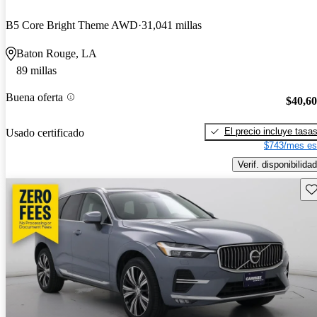
B5 Core Bright Theme AWD
31,041 millas
Baton Rouge, LA
89 millas
Buena oferta
$40,6
El precio incluye tasa
Usado certificado
$743/mes es
Verif. disponibilidad
Gu