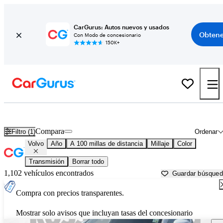
CarGurus: Autos nuevos y usados
Obtene
Con Modo de concesionario
150K+
Autos Volvo usados en venta cerca de
Brookhaven, MS
Compara
Filtro (1)
Ordenar
Volvo
Año
A 100 millas de distancia
Millaje
Color
Transmisión
Borrar todo
1,102 vehículos encontrados
Guardar búsque
Compra con precios transparentes.
Mostrar solo avisos que incluyan tasas del concesionario