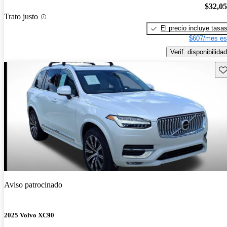
$32,0
Trato justo
El precio incluye tasa
$607/mes es
Verif. disponibilidad
Gu
Aviso patrocinado
2025 Volvo XC90