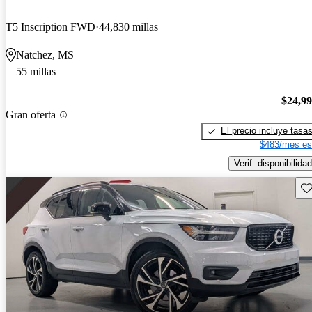
T5 Inscription FWD
44,830 millas
Natchez, MS
55 millas
$24,9
Gran oferta
El precio incluye tasa
$483/mes es
Verif. disponibilidad
Gu