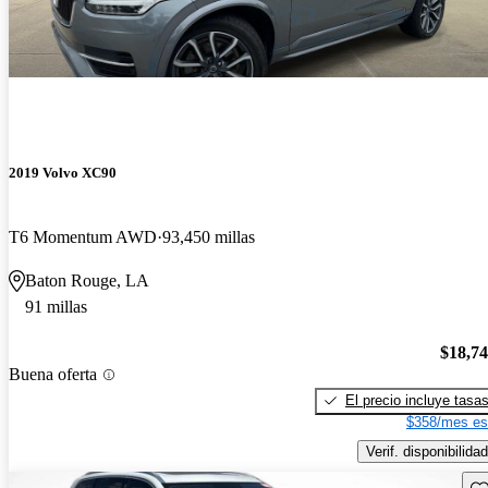
2019 Volvo XC90
T6 Momentum AWD
93,450 millas
Baton Rouge, LA
91 millas
$18,7
Buena oferta
El precio incluye tasa
$358/mes es
Verif. disponibilidad
Gu