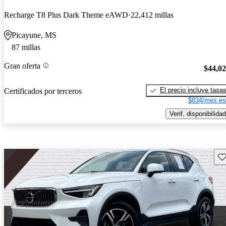
Recharge T8 Plus Dark Theme eAWD
22,412 millas
Picayune, MS
87 millas
Gran oferta
$44,0
El precio incluye tasa
Certificados por terceros
$834/mes es
Verif. disponibilidad
Gu