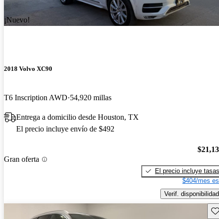
¡Nuevo!
2018 Volvo XC90
T6 Inscription AWD
54,920 millas
Entrega a domicilio desde Houston, TX
El precio incluye envío de $492
$21,1
Gran oferta
El precio incluye tasa
$404/mes es
Verif. disponibilidad
Gu