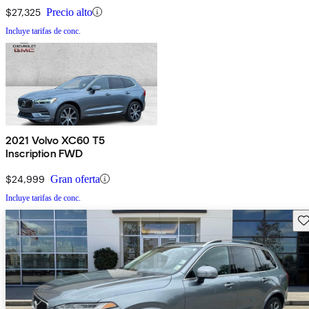
$27,325
Precio alto
Incluye tarifas de conc.
2021 Volvo XC60 T5
Inscription FWD
$24,999
Gran oferta
Incluye tarifas de conc.
Gu