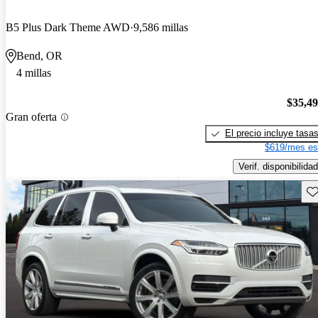
B5 Plus Dark Theme AWD
9,586 millas
Bend, OR
4 millas
$35,4
Gran oferta
El precio incluye tasa
$619/mes es
Verif. disponibilidad
Gu