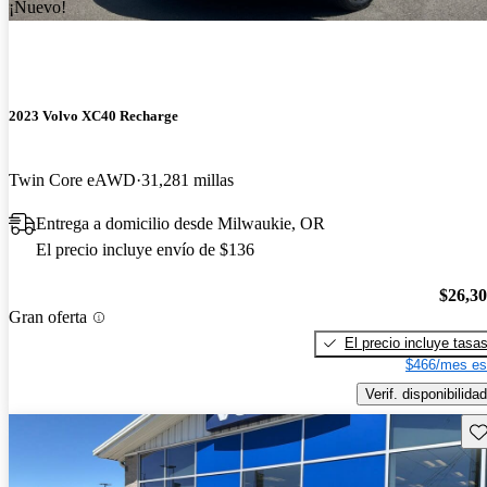
¡Nuevo!
2023 Volvo XC40 Recharge
Twin Core eAWD
31,281 millas
Entrega a domicilio desde Milwaukie, OR
El precio incluye envío de $136
$26,3
Gran oferta
El precio incluye tasa
$466/mes es
Verif. disponibilidad
Gu