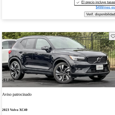
El precio incluye tasa
$499/mes es
Verif. disponibilidad
Gu
Precio reducido
-$1,842
Aviso patrocinado
2023 Volvo XC40