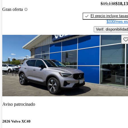
$19,138
$18,1
Gran oferta
El precio incluye tasa
$330/mes es
Verif. disponibilidad
Gu
Aviso patrocinado
2026 Volvo XC40