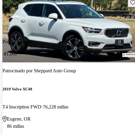
Gu
Precio reducido
-$1,000
Patrocinado por
Sheppard Auto Group
2019 Volvo XC40
T4 Inscription FWD
76,228 millas
Eugene, OR
86 millas