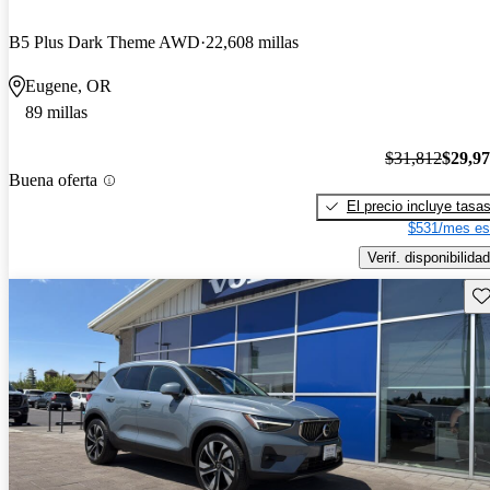
B5 Plus Dark Theme AWD
22,608 millas
Eugene, OR
89 millas
$31,812
$29,9
Buena oferta
El precio incluye tasa
$531/mes es
Verif. disponibilidad
Gu