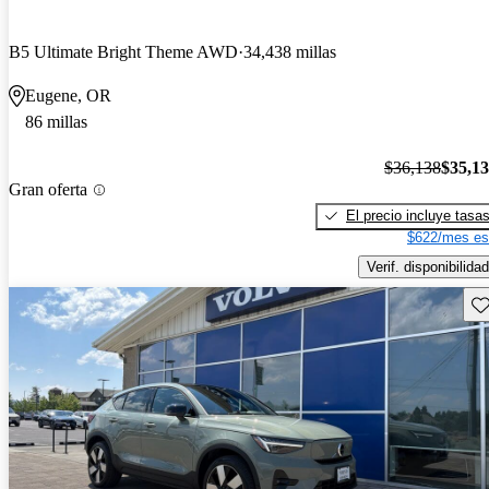
B5 Ultimate Bright Theme AWD
34,438 millas
Eugene, OR
86 millas
$36,138
$35,1
Gran oferta
El precio incluye tasa
$622/mes es
Verif. disponibilidad
Gu