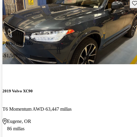
Gu
Precio reducido
-$1,589
2019 Volvo XC90
T6 Momentum AWD
63,447 millas
Eugene, OR
86 millas