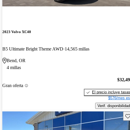
2023 Volvo XC40
B5 Ultimate Bright Theme AWD
14,565 millas
Bend, OR
4 millas
$32,4
Gran oferta
El precio incluye tasa
$576/mes es
Verif. disponibilidad
Gu