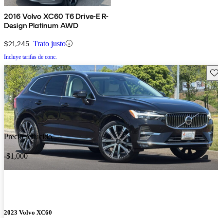
2016 Volvo XC60 T6 Drive-E R-
Design Platinum AWD
$21,245
Trato justo
Incluye tarifas de conc.
Gu
Precio reducido
-$1,000
2023 Volvo XC60