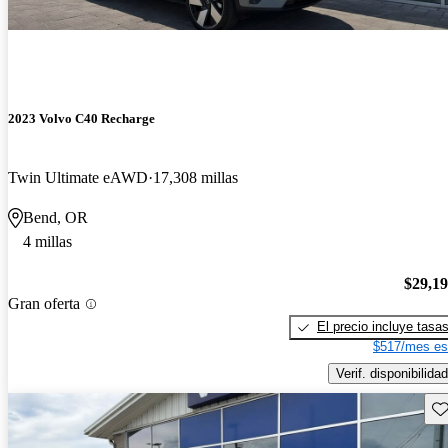
2023 Volvo C40 Recharge
Twin Ultimate eAWD
17,308 millas
Bend, OR
4 millas
$29,1
Gran oferta
El precio incluye tasa
$517/mes es
Verif. disponibilidad
Gu