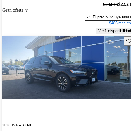
$23,819
$22,2
Gran oferta
El precio incluye tasa
$405/mes es
Verif. disponibilidad
Gu
2025 Volvo XC60