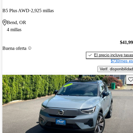
B5 Plus AWD
2,925 millas
Bend, OR
4 millas
$41,9
Buena oferta
El precio incluye tasa
$730/mes es
Verif. disponibilidad
Gu