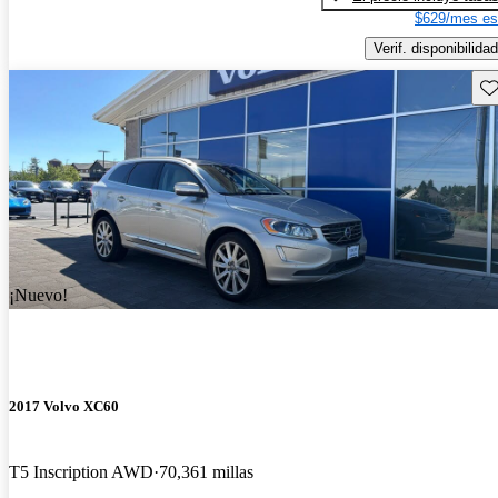
$629/mes es
Verif. disponibilidad
Gu
¡Nuevo!
2017 Volvo XC60
T5 Inscription AWD
70,361 millas