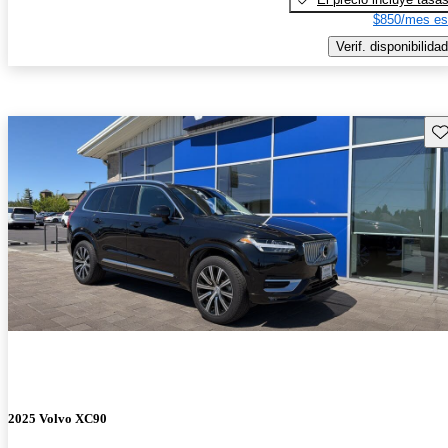
$850/mes es
Verif. disponibilidad
Gu
2025 Volvo XC90