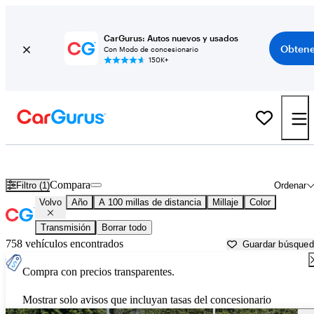
CarGurus: Autos nuevos y usados
Obtene
Con Modo de concesionario
150K+
Autos Volvo usados en venta cerca de
Bend, OR
Compara
Filtro (1)
Ordenar
Volvo
Año
A 100 millas de distancia
Millaje
Color
Transmisión
Borrar todo
758 vehículos encontrados
Guardar búsque
Compra con precios transparentes.
Mostrar solo avisos que incluyan tasas del concesionario