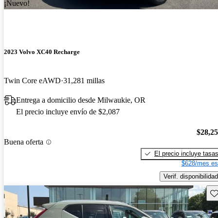
¡Nuevo!
2023 Volvo XC40 Recharge
Twin Core eAWD
31,281 millas
Entrega a domicilio desde Milwaukie, OR
El precio incluye envío de $2,087
$28,2
Buena oferta
El precio incluye tasa
$628/mes es
Verif. disponibilidad
Gu