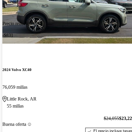
Precio reducido
-$831
2024 Volvo XC40
76,059 millas
Little Rock, AR
55 millas
$24,055
$23,2
Buena oferta
El precio incluye tasa