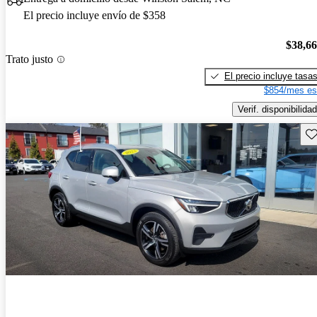
El precio incluye envío de $358
$38,6
Trato justo
El precio incluye tasa
$854/mes es
Verif. disponibilidad
Gu