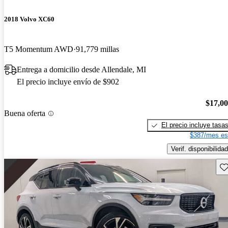
2018 Volvo XC60
T5 Momentum AWD
91,779 millas
Entrega a domicilio desde Allendale, MI
El precio incluye envío de $902
$17,0
Buena oferta
El precio incluye tasa
$387/mes es
Verif. disponibilidad
Gu