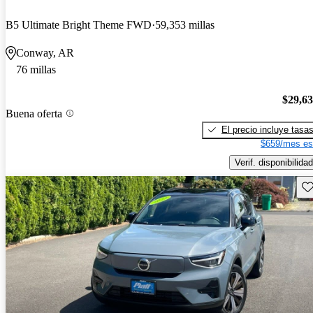
B5 Ultimate Bright Theme FWD
59,353 millas
Conway, AR
76 millas
$29,6
Buena oferta
El precio incluye tasa
$659/mes es
Verif. disponibilidad
Gu