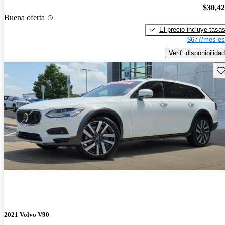
$30,4
Buena oferta
El precio incluye tasa
$677/mes es
Verif. disponibilidad
Gu
2021 Volvo V90