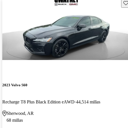
Gu
2023 Volvo S60
Recharge T8 Plus Black Edition eAWD
44,514 millas
Sherwood, AR
68 millas