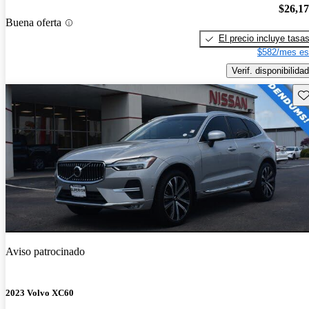
$26,1
Buena oferta
El precio incluye tasa
$582/mes es
Verif. disponibilidad
Gu
Aviso patrocinado
2023 Volvo XC60