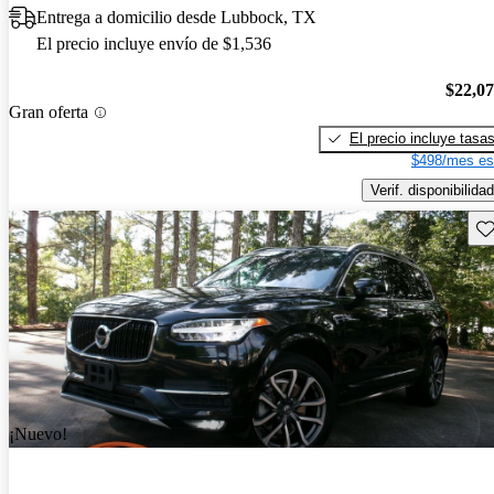
Entrega a domicilio desde Lubbock, TX
El precio incluye envío de $1,536
$22,0
Gran oferta
El precio incluye tasa
$498/mes es
Verif. disponibilidad
Gu
¡Nuevo!