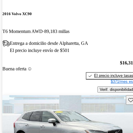
2016 Volvo XC90
T6 Momentum AWD
89,183 millas
Entrega a domicilio desde Alpharetta, GA
El precio incluye envío de $501
$16,3
Buena oferta
El precio incluye tasa
$371/mes es
Verif. disponibilidad
Gu