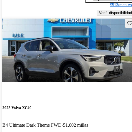
$513/mes es
Verif. disponibilidad
Gu
2023 Volvo XC40
B4 Ultimate Dark Theme FWD
51,602 millas