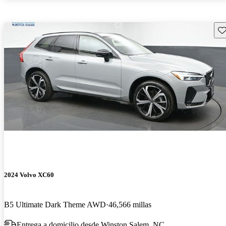
Gu
2024 Volvo XC60
B5 Ultimate Dark Theme AWD
46,566 millas
Entrega a domicilio desde Winston Salem, NC