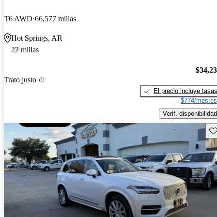
T6 AWD
66,577 millas
Hot Springs, AR
22 millas
$34,2
Trato justo
El precio incluye tasa
$774/mes es
Verif. disponibilidad
Gu