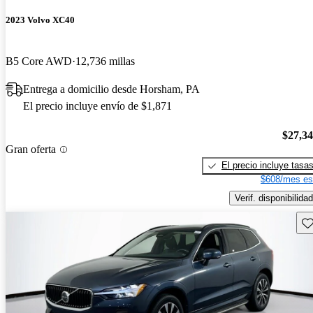
2023 Volvo XC40
B5 Core AWD
12,736 millas
Entrega a domicilio desde Horsham, PA
El precio incluye envío de $1,871
$27,3
Gran oferta
El precio incluye tasa
$608/mes es
Verif. disponibilidad
Gu