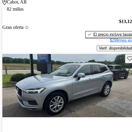
Cabot, AR
82 millas
$13,1
Gran oferta
El precio incluye tasa
$299/mes es
Verif. disponibilidad
Gu