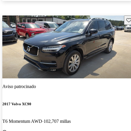
Gu
Aviso patrocinado
2017 Volvo XC90
T6 Momentum AWD
102,707 millas