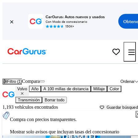
CarGurus: Autos nuevos y usados
Obtene
Con Modo de concesionario
150K+
Autos Volvo usados en venta cerca de
Arkadelphia, AR
Compara
Filtro (1)
Ordenar
Volvo
Año
A 100 millas de distancia
Millaje
Color
Transmisión
Borrar todo
1,193 vehículos encontrados
Guardar búsque
Compra con precios transparentes.
Mostrar solo avisos que incluyan tasas del concesionario