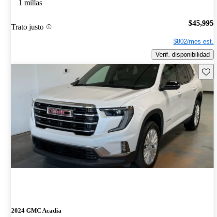
1 millas
$45,995
Trato justo
$802/mes est.
Verif. disponibilidad
Guard
2024 GMC Acadia