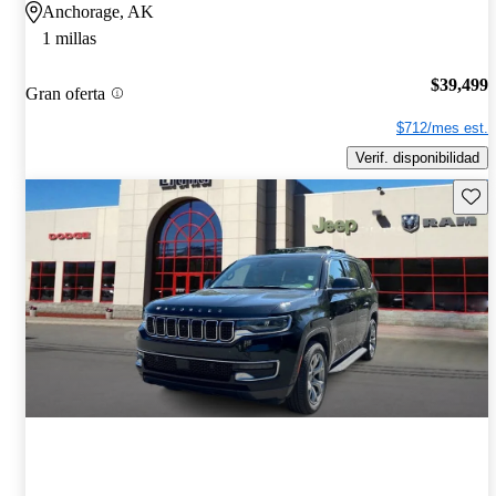
Anchorage, AK
1 millas
$39,499
Gran oferta
$712/mes est.
Verif. disponibilidad
Guard