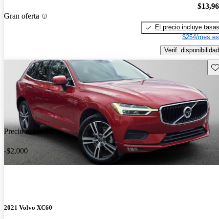
$13,9
Gran oferta
El precio incluye tasa
$254/mes es
Verif. disponibilidad
Gu
Precio reducido
-$2,000
2021 Volvo XC60