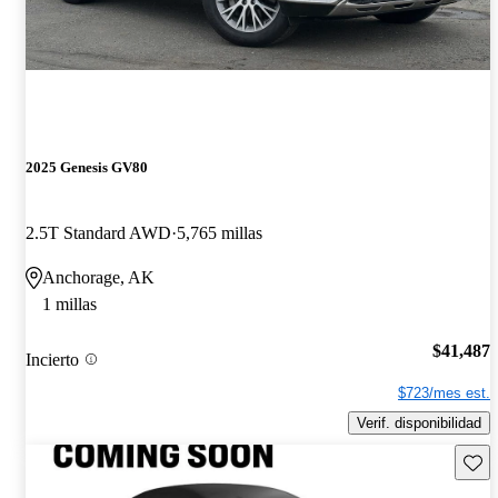
2025 Genesis GV80
2.5T Standard AWD
5,765 millas
Anchorage, AK
1 millas
$41,487
Incierto
$723/mes est.
Verif. disponibilidad
Guard