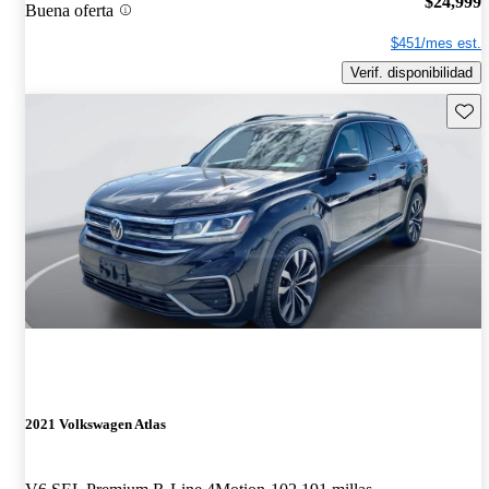
$24,999
Buena oferta
$451/mes est.
Verif. disponibilidad
Guard
2021 Volkswagen Atlas