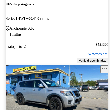
2022 Jeep Wagoneer
Series I 4WD
33,413 millas
Anchorage, AK
1 millas
$42,990
Trato justo
$775/mes est.
Verif. disponibilidad
Guard