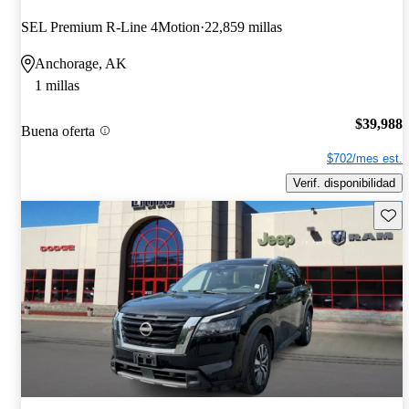
SEL Premium R-Line 4Motion
22,859 millas
Anchorage, AK
1 millas
$39,988
Buena oferta
$702/mes est.
Verif. disponibilidad
Guard