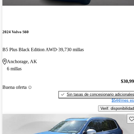
2024 Volvo S60
B5 Plus Black Edition AWD
39,730 millas
Anchorage, AK
6 millas
$30,9
Buena oferta
Sin tasas de concesionario adicionale
$544/mes es
Verif. disponibilidad
Gu