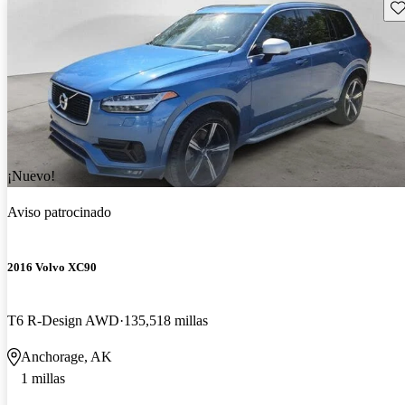
Gu
¡Nuevo!
Aviso patrocinado
2016 Volvo XC90
T6 R-Design AWD
135,518 millas
Anchorage, AK
1 millas