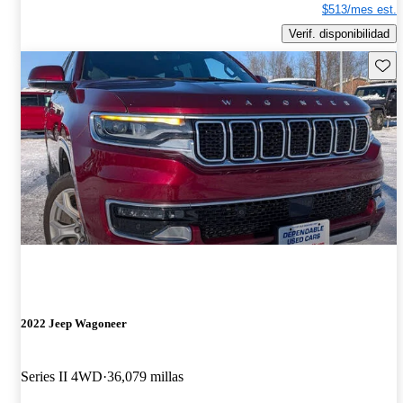
$513/mes est.
Verif. disponibilidad
Guard
2022 Jeep Wagoneer
Series II 4WD
36,079 millas