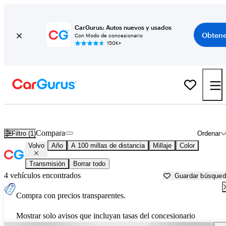
CarGurus: Autos nuevos y usados
Obtene
Con Modo de concesionario
150K+
Autos Volvo usados en venta cerca de
Anchorage, AK
Compara
Filtro (1)
Ordenar
Volvo
Año
A 100 millas de distancia
Millaje
Color
Transmisión
Borrar todo
4 vehículos encontrados
Guardar búsque
Compra con precios transparentes.
Mostrar solo avisos que incluyan tasas del concesionario