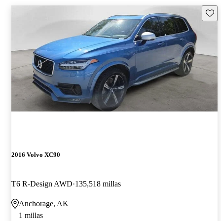
Guard
2016 Volvo XC90
T6 R-Design AWD
135,518 millas
Anchorage, AK
1 millas