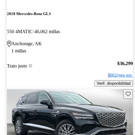
2018 Mercedes-Benz GLS
550 4MATIC
46,062 millas
Anchorage, AK
1 millas
$36,299
Trato justo
$661/mes est.
Verif. disponibilidad
Guard