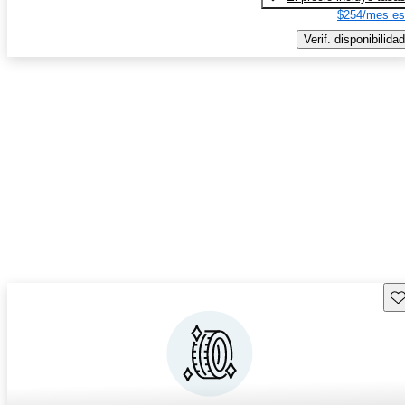
$254/mes es
Verif. disponibilidad
Gu