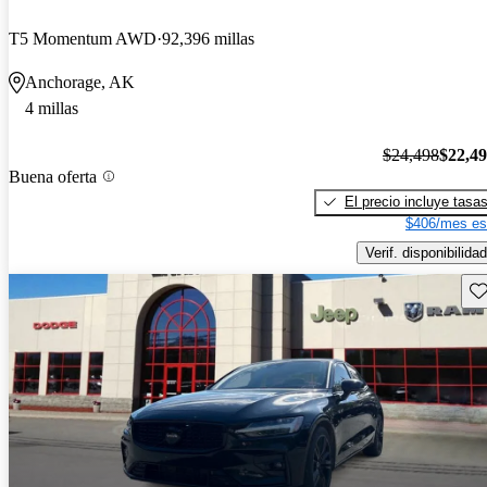
T5 Momentum AWD
92,396 millas
Anchorage, AK
4 millas
$24,498
$22,4
Buena oferta
El precio incluye tasa
$406/mes es
Verif. disponibilidad
Gu