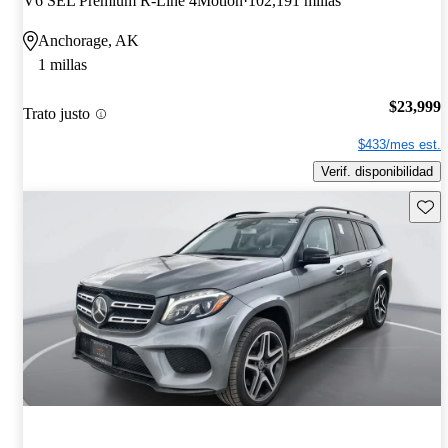
V6 SEL Premium R-Line 4Motion
102,191 millas
Anchorage, AK
1 millas
$23,999
Trato justo
$433/mes est.
Verif. disponibilidad
Guard