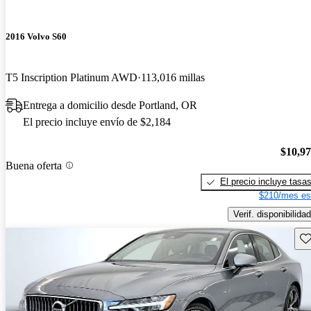
2016 Volvo S60
T5 Inscription Platinum AWD
113,016 millas
Entrega a domicilio desde Portland, OR
El precio incluye envío de $2,184
$10,9
Buena oferta
El precio incluye tasa
$210/mes es
Verif. disponibilidad
Gu