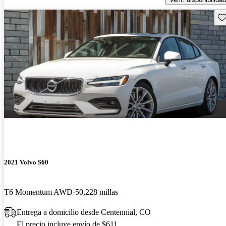
Gu
2021 Volvo S60
T6 Momentum AWD
50,228 millas
Entrega a domicilio desde Centennial, CO
El precio incluye envío de $611