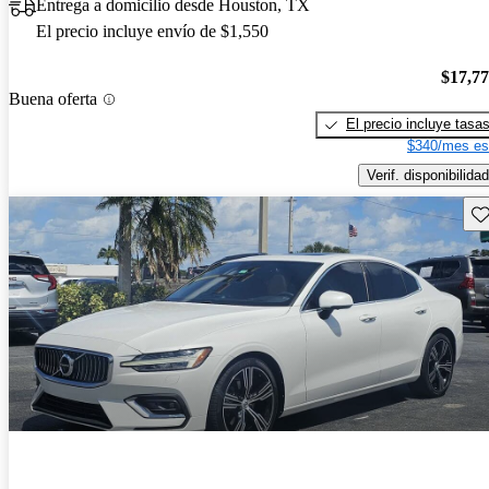
Entrega a domicilio desde Houston, TX
El precio incluye envío de $1,550
$17,7
Buena oferta
El precio incluye tasa
$340/mes es
Verif. disponibilidad
Gu