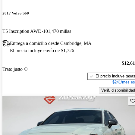
2017 Volvo S60
T5 Inscription AWD
101,470 millas
Entrega a domicilio desde Cambridge, MA
El precio incluye envío de $1,726
$12,6
Trato justo
El precio incluye tasa
$241/mes es
Verif. disponibilidad
Gu