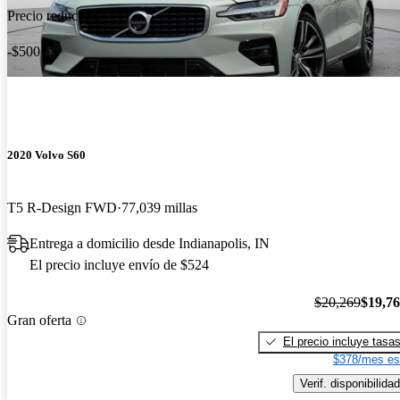
Precio reducido
-$500
2020 Volvo S60
T5 R-Design FWD
77,039 millas
Entrega a domicilio desde Indianapolis, IN
El precio incluye envío de $524
$20,269
$19,7
Gran oferta
El precio incluye tasa
$378/mes es
Verif. disponibilidad