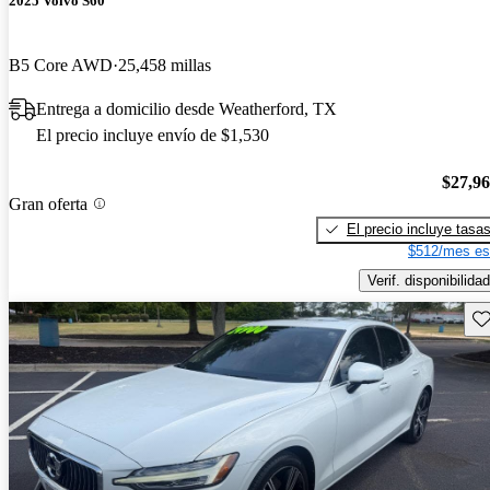
2025 Volvo S60
B5 Core AWD
25,458 millas
Entrega a domicilio desde Weatherford, TX
El precio incluye envío de $1,530
$27,9
Gran oferta
El precio incluye tasa
$512/mes es
Verif. disponibilidad
Gu