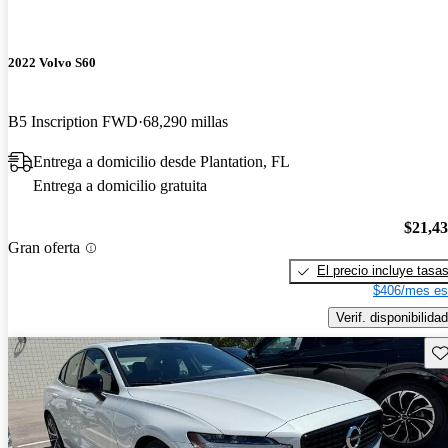
2022 Volvo S60
B5 Inscription FWD
68,290 millas
Entrega a domicilio desde Plantation, FL
Entrega a domicilio gratuita
$21,4
Gran oferta
El precio incluye tasa
$406/mes es
Verif. disponibilidad
Gu