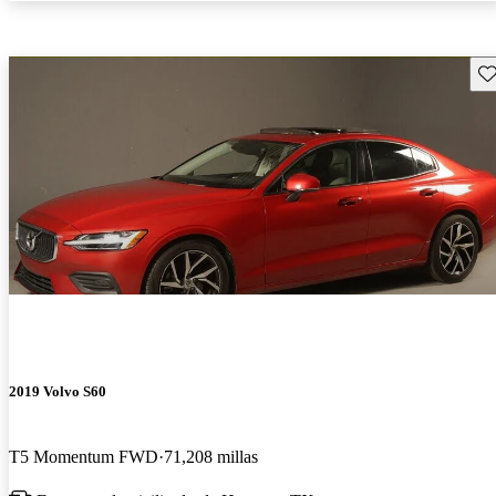
Gu
2019 Volvo S60
T5 Momentum FWD
71,208 millas