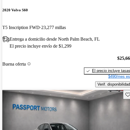
2020 Volvo S60
T5 Inscription FWD
23,277 millas
Entrega a domicilio desde North Palm Beach, FL
El precio incluye envío de $1,299
$25,6
Buena oferta
El precio incluye tasa
$490/mes es
Verif. disponibilidad
Gu