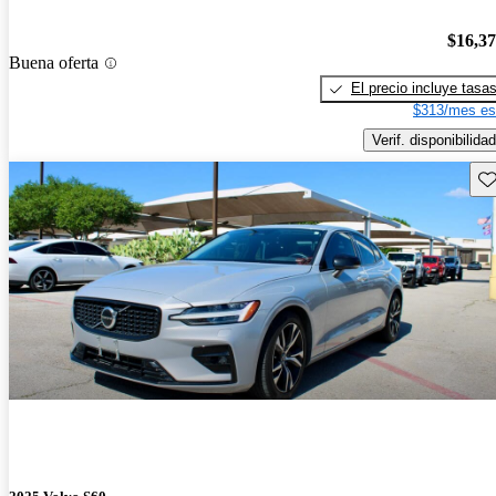
$16,3
Buena oferta
El precio incluye tasa
$313/mes es
Verif. disponibilidad
Gu