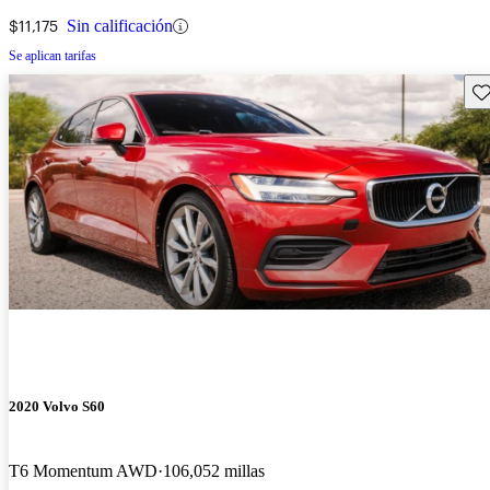
$11,175
Sin calificación
Se aplican tarifas
Gu
2020 Volvo S60
T6 Momentum AWD
106,052 millas