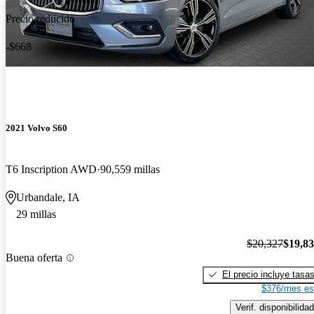
Precio reducido
-$668
2021 Volvo S60
T6 Inscription AWD
90,559 millas
Urbandale, IA
29 millas
$20,327
$19,8
Buena oferta
El precio incluye tasa
$376/mes es
Verif. disponibilidad