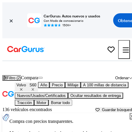
CarGurus: Autos nuevos y usados
Obtene
Con Modo de concesionario
150K+
Volvo S60 usados en venta cerca de
Ames, IA
Compara
Filtro (2)
Ordenar
Volvo
S60
Año
Precio
Millaje
A 100 millas de distancia
Nuevos/Usados/Certificados
Ocultar resultados de entrega
Tracción
Motor
Borrar todo
136 vehículos encontrados
Guardar búsque
Compra con precios transparentes.