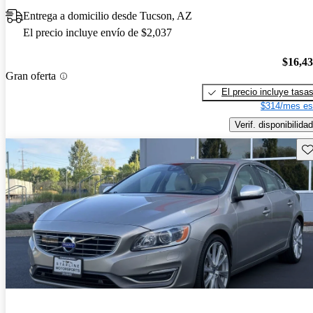
Entrega a domicilio desde Tucson, AZ
El precio incluye envío de $2,037
$16,4
Gran oferta
El precio incluye tasa
$314/mes es
Verif. disponibilidad
Gu