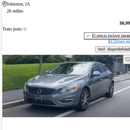
Johnston, IA
26 millas
$8,9
Trato justo
El precio incluye tasa
$172/mes es
Verif. disponibilidad
Gu