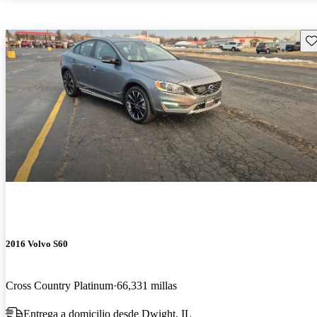
Gu
2016 Volvo S60
Cross Country Platinum
66,331 millas
Entrega a domicilio desde Dwight, IL