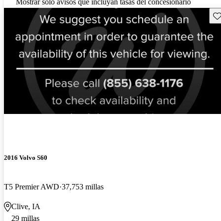
Mostrar solo avisos que incluyan tasas del concesionario
Gu
¡Nuevo!
2016 Volvo S60
T5 Premier AWD
37,753 millas
Clive, IA
29 millas