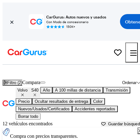
CarGurus: Autos nuevos y usados
Obtene
Con Modo de concesionario
150K+
Volvo S40 usados en venta cerca de
Atlantic City, NJ
Compara
Filtro (2)
Ordenar
Volvo
S40
Año
A 100 millas de distancia
Transmisión
Precio
Ocultar resultados de entrega
Color
Nuevos/Usados/Certificados
Accidentes reportados
Borrar todo
12 vehículos encontrados
Guardar búsque
Compra con precios transparentes.