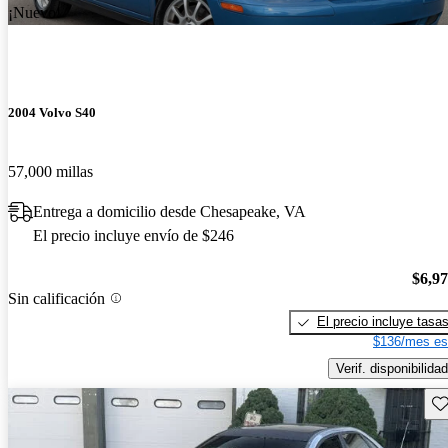
¡Nuevo!
2004 Volvo S40
57,000 millas
Entrega a domicilio desde Chesapeake, VA
El precio incluye envío de $246
$6,9
Sin calificación
El precio incluye tasa
$136/mes es
Verif. disponibilidad
Gu