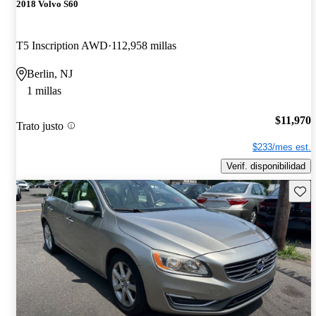
2018 Volvo S60
T5 Inscription AWD
112,958 millas
Berlin, NJ
1 millas
$11,970
Trato justo
$233/mes est.
Verif. disponibilidad
Guard