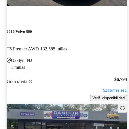
2016 Volvo S60
T5 Premier AWD
132,585 millas
Oaklyn, NJ
1 millas
$6,794
Gran oferta
$133/mes est.
Verif. disponibilidad
Guard