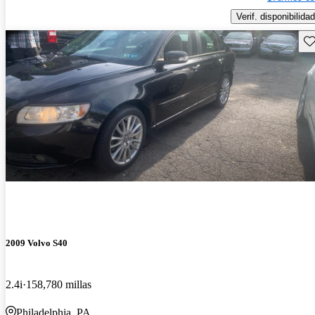
Verif. disponibilidad
Gu
2009 Volvo S40
2.4i
158,780 millas
Philadelphia, PA