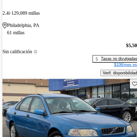
2.4i
129,089 millas
Philadelphia, PA
61 millas
$5,5
Sin calificación
Tasas no divulgada
$108/mes es
Verif. disponibilidad
Gu