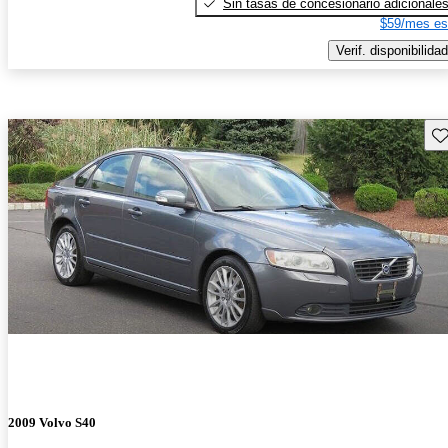
Sin tasas de concesionario adicionale
$59/mes es
Verif. disponibilidad
Gu
2009 Volvo S40