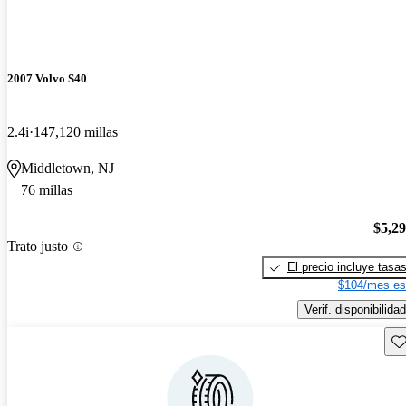
2007 Volvo S40
2.4i
147,120 millas
Middletown, NJ
76 millas
$5,2
Trato justo
El precio incluye tasa
$104/mes es
Verif. disponibilidad
Gu