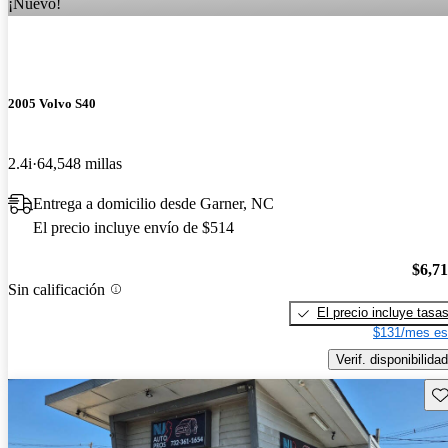
¡Nuevo!
2005 Volvo S40
2.4i
64,548 millas
Entrega a domicilio desde Garner, NC
El precio incluye envío de $514
$6,7
Sin calificación
El precio incluye tasa
$131/mes es
Verif. disponibilidad
Gu