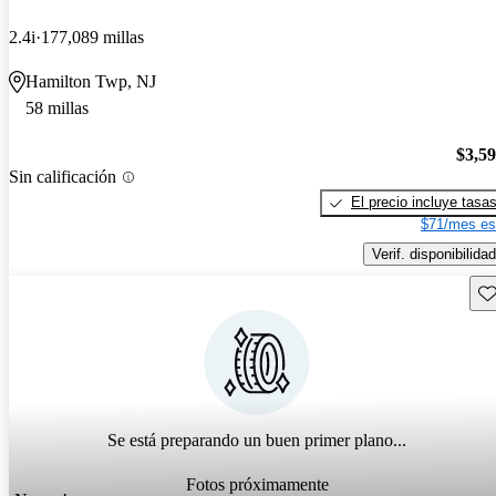
2.4i
177,089 millas
Hamilton Twp, NJ
58 millas
$3,5
Sin calificación
El precio incluye tasa
$71/mes es
Verif. disponibilidad
Gu
Se está preparando un buen primer plano...
Fotos próximamente