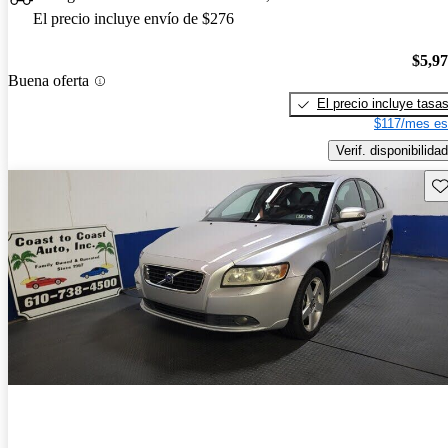
El precio incluye envío de $276
$5,9
Buena oferta
El precio incluye tasa
$117/mes es
Verif. disponibilidad
Gu