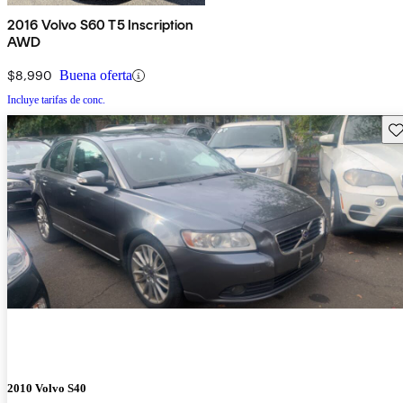
2016 Volvo S60 T5 Inscription
AWD
$8,990
Buena oferta
Incluye tarifas de conc.
Gu
2010 Volvo S40