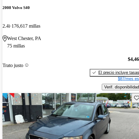
2008 Volvo S40
2.4i
176,617 millas
West Chester, PA
75 millas
$4,4
Trato justo
El precio incluye tasa
$87/mes es
Verif. disponibilidad
Gu