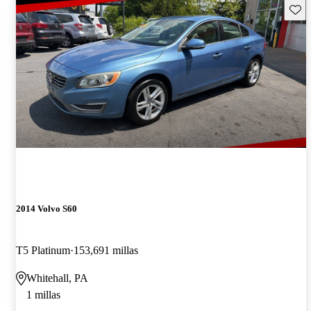
Guard
2014 Volvo S60
T5 Platinum
153,691 millas
Whitehall, PA
1 millas