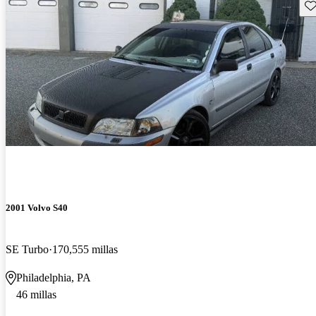
Gu
2001 Volvo S40
SE Turbo
170,555 millas
Philadelphia, PA
46 millas