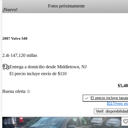
Fotos próximamente
¡Nuevo!
2007 Volvo S40
2.4i
147,120 millas
Entrega a domicilio desde Middletown, NJ
El precio incluye envío de $110
$5,4
Buena oferta
El precio incluye tasa
$117/mes es
Verif. disponibilidad
Gu