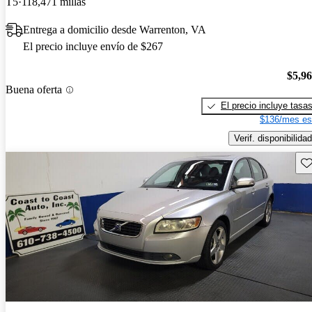
T5
118,471 millas
Entrega a domicilio desde Warrenton, VA
El precio incluye envío de $267
$5,9
Buena oferta
El precio incluye tasa
$136/mes es
Verif. disponibilidad
Gu