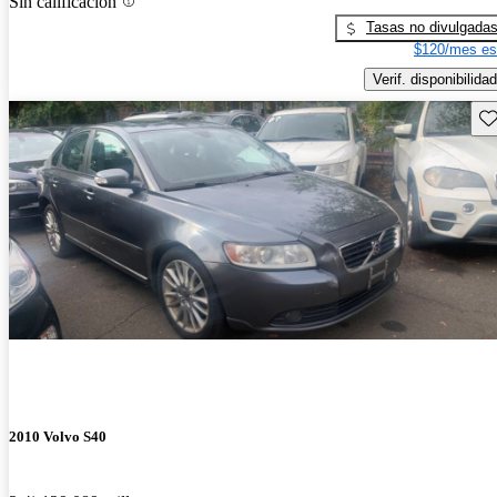
Sin calificación
Tasas no divulgada
$120/mes es
Verif. disponibilidad
Gu
2010 Volvo S40