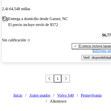
2.4i
64,548 millas
Entrega a domicilio desde Garner, NC
El precio incluye envío de $572
$6,7
Sin calificación
El precio incluye tasa
$162/mes es
Verif. disponibilidad
1
Inicio
/
Autos usados
/
Volvo S40
/
Pennsylvania
/
Allentown