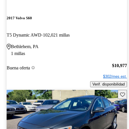
2017 Volvo S60
T5 Dynamic AWD
102,021 millas
Bethlehem, PA
1 millas
$10,977
Buena oferta
$302/mes est.
Verif. disponibilidad
Guard