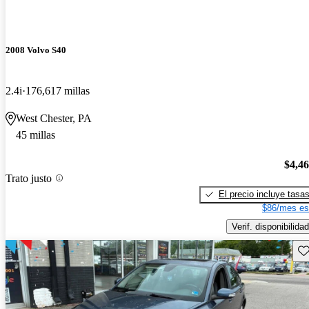
2008 Volvo S40
2.4i
176,617 millas
West Chester, PA
45 millas
$4,4
Trato justo
El precio incluye tasa
$86/mes es
Verif. disponibilidad
Gu