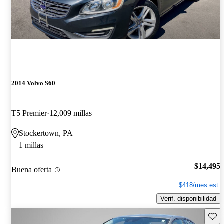
2014 Volvo S60
T5 Premier
12,009 millas
Stockertown, PA
1 millas
$14,495
Buena oferta
$418/mes est.
Verif. disponibilidad
Guard