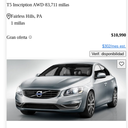
T5 Inscription AWD
83,711 millas
Fairless Hills, PA
1 millas
$10,990
Gran oferta
$302/mes est.
Verif. disponibilidad
Guard