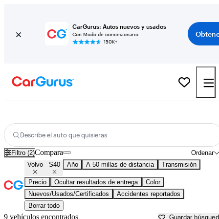
CarGurus: Autos nuevos y usados
Obtene
Con Modo de concesionario
150K+
Volvo S40 usados en venta cerca de
Allentown, PA
Describe el auto que quisieras
Compara
Filtro (2)
Ordenar
Volvo
S40
Año
A 50 millas de distancia
Transmisión
Precio
Ocultar resultados de entrega
Color
Nuevos/Usados/Certificados
Accidentes reportados
Borrar todo
9 vehículos encontrados
Guardar búsque