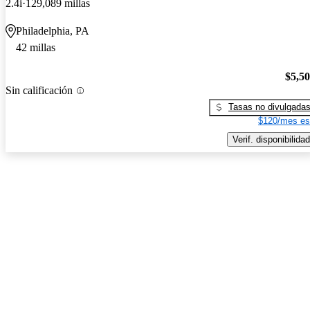
2.4i
129,089 millas
Philadelphia, PA
42 millas
$5,5
Sin calificación
Tasas no divulgada
$120/mes es
Verif. disponibilidad