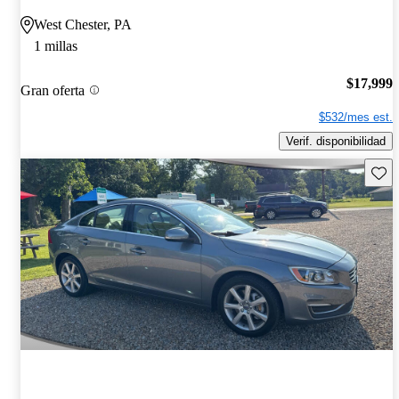
West Chester, PA
1 millas
$17,999
Gran oferta
$532/mes est.
Verif. disponibilidad
Guard