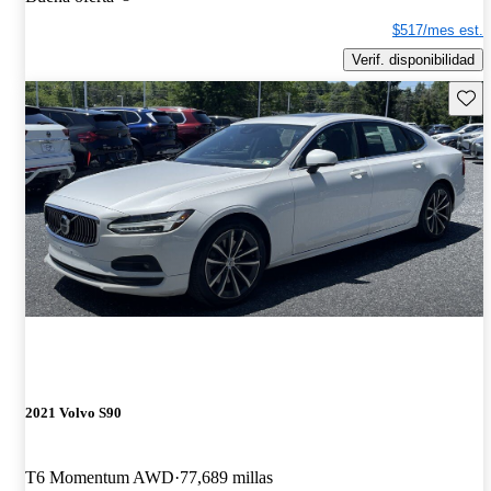
$517/mes est.
Verif. disponibilidad
Guard
2021 Volvo S90
T6 Momentum AWD
77,689 millas