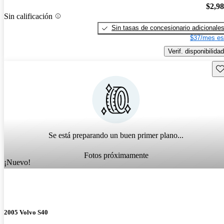
$2,9
Sin calificación
Sin tasas de concesionario adicionale
$37/mes es
Verif. disponibilidad
Gu
Se está preparando un buen primer plano...
Fotos próximamente
¡Nuevo!
2005 Volvo S40