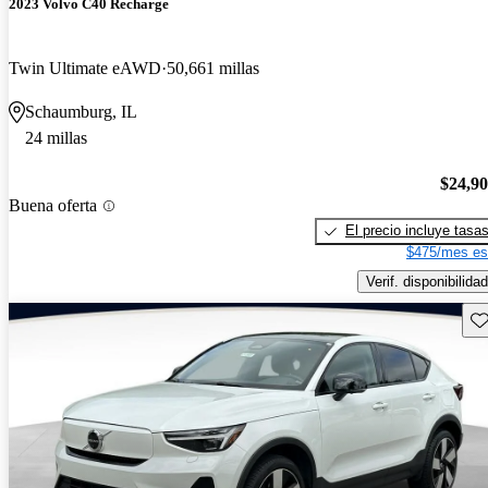
2023 Volvo C40 Recharge
Twin Ultimate eAWD
50,661 millas
Schaumburg, IL
24 millas
$24,9
Buena oferta
El precio incluye tasa
$475/mes es
Verif. disponibilidad
Gu