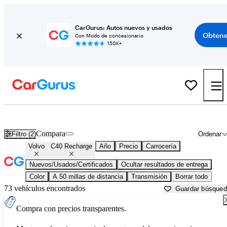
CarGurus: Autos nuevos y usados
Obtene
Con Modo de concesionario
150K+
Volvo C40 Recharge usados en venta cerca de
Aurora, IL
Compara
Filtro (2)
Ordenar
Volvo
C40 Recharge
Año
Precio
Carrocería
Nuevos/Usados/Certificados
Ocultar resultados de entrega
Color
A 50 millas de distancia
Transmisión
Borrar todo
73 vehículos encontrados
Guardar búsque
Compra con precios transparentes.