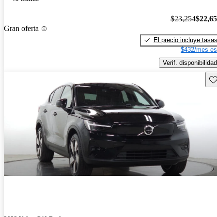
$23,254
$22,6
Gran oferta
El precio incluye tasa
$432/mes es
Verif. disponibilidad
Gu