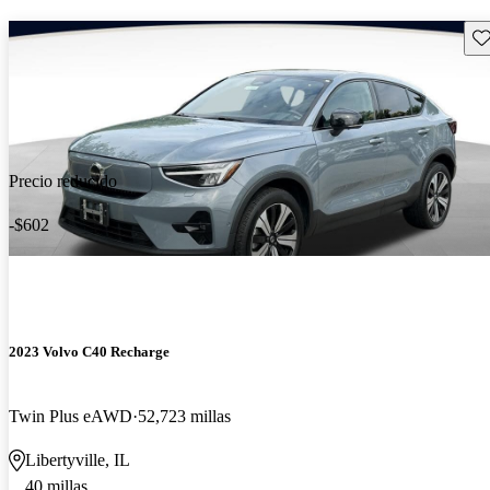
Gu
Precio reducido
-$602
2023 Volvo C40 Recharge
Twin Plus eAWD
52,723 millas
Libertyville, IL
40 millas