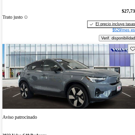
$27,7
Trato justo
El precio incluye tasa
$529/mes es
Verif. disponibilidad
Gu
Aviso patrocinado