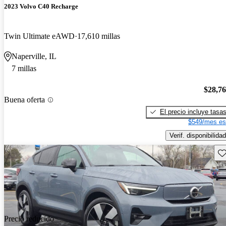
2023 Volvo C40 Recharge
Twin Ultimate eAWD
17,610 millas
Naperville, IL
7 millas
$28,7
Buena oferta
El precio incluye tasa
$549/mes es
Verif. disponibilidad
Gu
Precio reducido