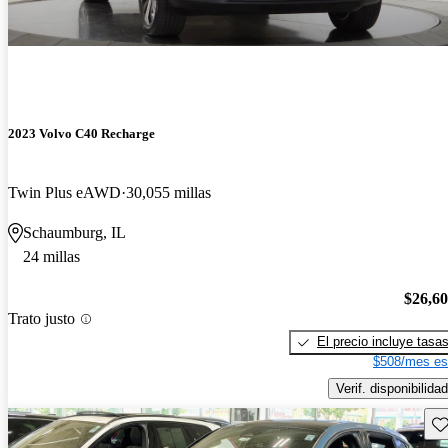
2023 Volvo C40 Recharge
Twin Plus eAWD
30,055 millas
Schaumburg, IL
24 millas
$26,6
Trato justo
El precio incluye tasa
$508/mes es
Verif. disponibilidad
Gu