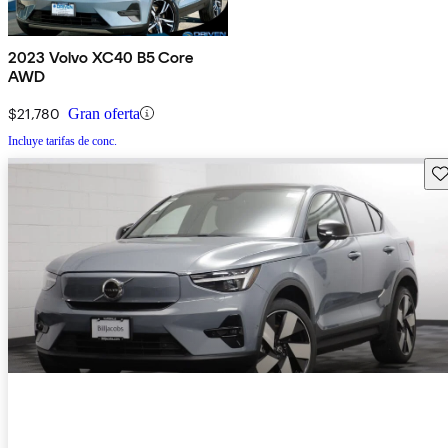
2023 Volvo XC40 B5 Core
AWD
$21,780
Gran oferta
Incluye tarifas de conc.
Gu