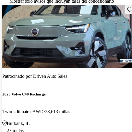
Mostrar solo avisos que incluyan tasas del concesionario
Gu
¡Nuevo!
Patrocinado por
Driven Auto Sales
2023 Volvo C40 Recharge
Twin Ultimate eAWD
28,613 millas
Burbank, IL
27 millas