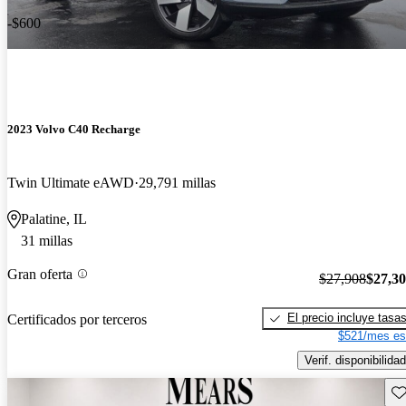
-$600
2023 Volvo C40 Recharge
Twin Ultimate eAWD
29,791 millas
Palatine, IL
31 millas
Gran oferta
$27,908
$27,3
El precio incluye tasa
Certificados por terceros
$521/mes es
Verif. disponibilidad
Gu