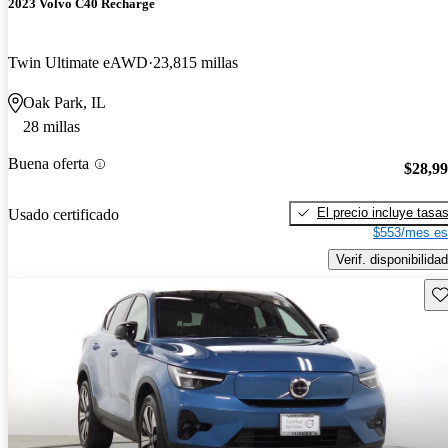
2023 Volvo C40 Recharge
Twin Ultimate eAWD
23,815 millas
Oak Park, IL
28 millas
Buena oferta
$28,9
El precio incluye tasa
Usado certificado
$553/mes es
Verif. disponibilidad
Gu