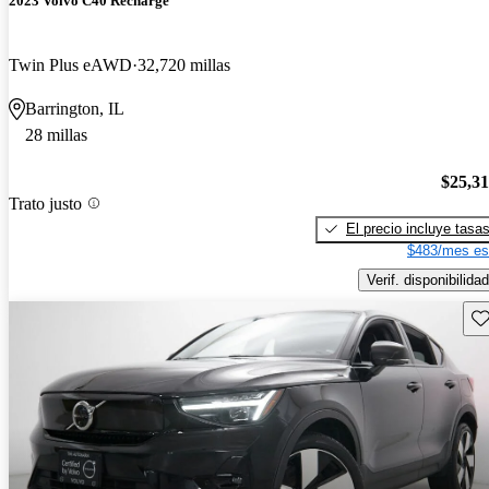
2023 Volvo C40 Recharge
Twin Plus eAWD
32,720 millas
Barrington, IL
28 millas
$25,3
Trato justo
El precio incluye tasa
$483/mes es
Verif. disponibilidad
Gu