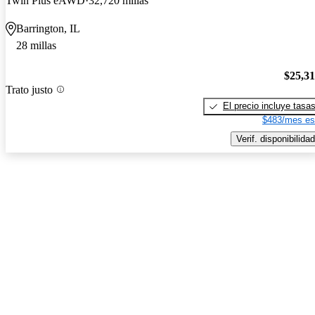
Twin Plus eAWD
32,720 millas
Barrington, IL
28 millas
$25,3
Trato justo
El precio incluye tasa
$483/mes es
Verif. disponibilidad