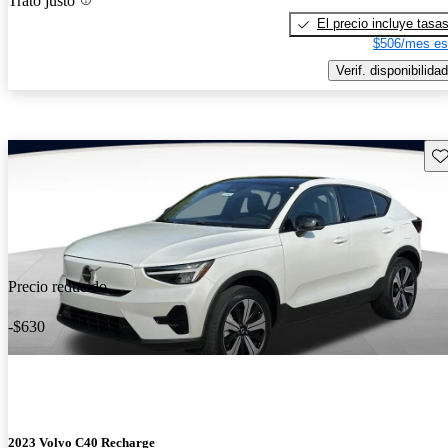
Trato justo
El precio incluye tasa
$506/mes es
Verif. disponibilidad
Gu
Precio reducido
-$630
2023 Volvo C40 Recharge