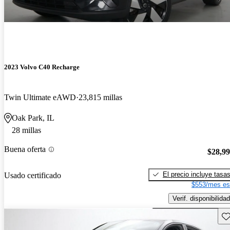
2023 Volvo C40 Recharge
Twin Ultimate eAWD
23,815 millas
Oak Park, IL
28 millas
Buena oferta
$28,9
El precio incluye tasa
Usado certificado
$553/mes es
Verif. disponibilidad
Gu