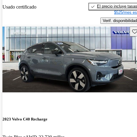
El precio incluye tasa
Usado certificado
$525/mes es
Verif. disponibilidad
Gu
2023 Volvo C40 Recharge