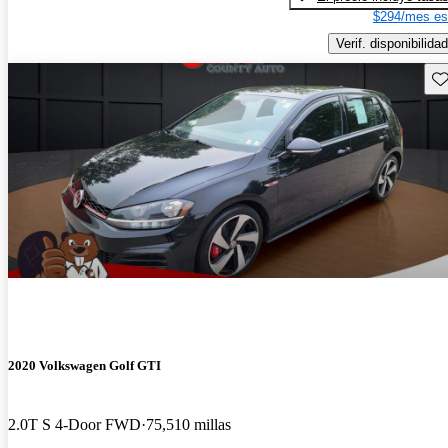
$294/mes es
Verif. disponibilidad
Gu
2020 Volkswagen Golf GTI
2.0T S 4-Door FWD
75,510 millas