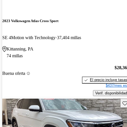
2023 Volkswagen Atlas Cross Sport
SE 4Motion with Technology
37,404 millas
Kittanning, PA
74 millas
$28,3
Buena oferta
El precio incluye tasa
$437/mes es
Verif. disponibilidad
Gu