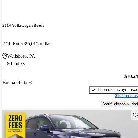
2014 Volkswagen Beetle
2.5L Entry
85,015 millas
Wellsboro, PA
98 millas
$10,2
Buena oferta
El precio incluye tasa
$104/mes es
Verif. disponibilidad
Gu