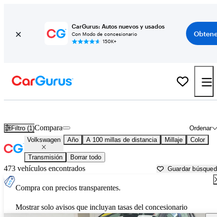
CarGurus: Autos nuevos y usados
Obtene
Con Modo de concesionario
150K+
Autos Volkswagen usados en venta cerca de
Warren, PA
Compara
Filtro (1)
Ordenar
Volkswagen
Año
A 100 millas de distancia
Millaje
Color
Transmisión
Borrar todo
473 vehículos encontrados
Guardar búsque
Compra con precios transparentes.
Mostrar solo avisos que incluyan tasas del concesionario