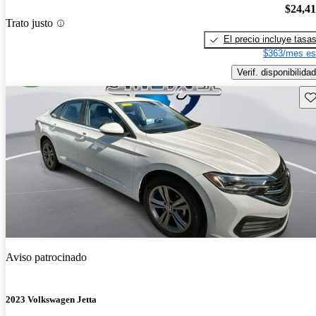
$24,4
Trato justo
El precio incluye tasa
$363/mes es
Verif. disponibilidad
Gu
Aviso patrocinado
2023 Volkswagen Jetta