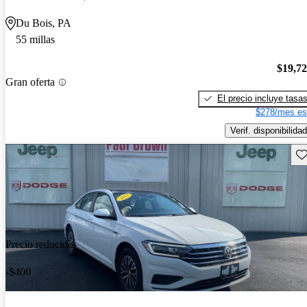
Du Bois, PA
55 millas
$19,7
Gran oferta
El precio incluye tasa
$278/mes es
Verif. disponibilidad
Gu
Precio reducido
-$400