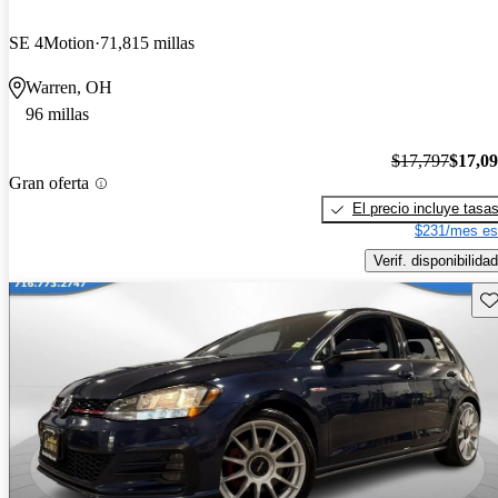
SE 4Motion
71,815 millas
Warren, OH
96 millas
$17,797
$17,0
Gran oferta
El precio incluye tasa
$231/mes es
Verif. disponibilidad
Gu