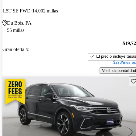
1.5T SE FWD
14,002 millas
Du Bois, PA
55 millas
$19,7
Gran oferta
El precio incluye tasa
$278/mes es
Verif. disponibilidad
Gu