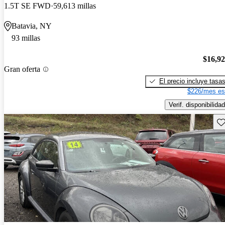
1.5T SE FWD
59,613 millas
Batavia, NY
93 millas
$16,9
Gran oferta
El precio incluye tasa
$226/mes es
Verif. disponibilidad
Gu