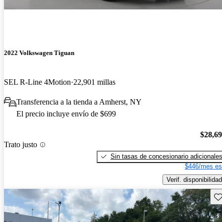
2022 Volkswagen Tiguan
SEL R-Line 4Motion
22,901 millas
Transferencia a la tienda a Amherst, NY
El precio incluye envío de $699
$28,6
Trato justo
Sin tasas de concesionario adicionale
$446/mes es
Verif. disponibilidad
Gu