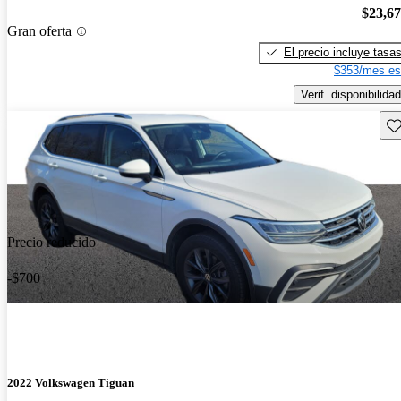
$23,6
Gran oferta
El precio incluye tasa
$353/mes es
Verif. disponibilidad
Gu
Precio reducido
-$700
2022 Volkswagen Tiguan