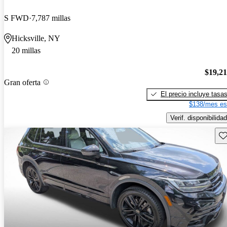
S FWD
7,787 millas
Hicksville, NY
20 millas
$19,2
Gran oferta
El precio incluye tasa
$138/mes es
Verif. disponibilidad
Gu