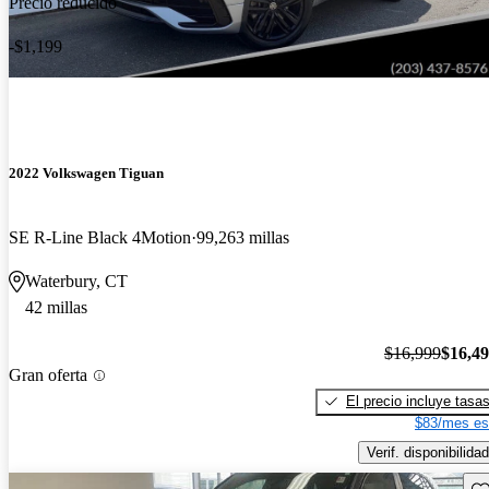
Precio reducido
-$1,199
2022 Volkswagen Tiguan
SE R-Line Black 4Motion
99,263 millas
Waterbury, CT
42 millas
$16,999
$16,4
Gran oferta
El precio incluye tasa
$83/mes es
Verif. disponibilidad
Gu