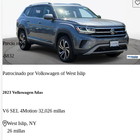
Gu
Precio reducido
-$832
Patrocinado por
Volkswagen of West Islip
2023 Volkswagen Atlas
V6 SEL 4Motion
32,026 millas
West Islip, NY
26 millas