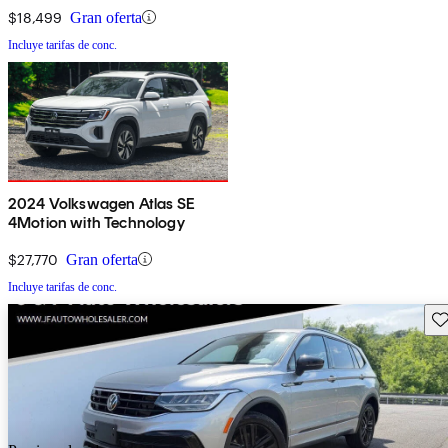
$18,499
Gran oferta
Incluye tarifas de conc.
2024 Volkswagen Atlas SE
4Motion with Technology
$27,770
Gran oferta
Incluye tarifas de conc.
Gu