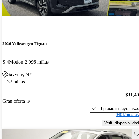
2026 Volkswagen Tiguan
S 4Motion
2,996 millas
Sayville, NY
32 millas
$31,4
Gran oferta
El precio incluye tasa
$401/mes es
Verif. disponibilidad
Gu