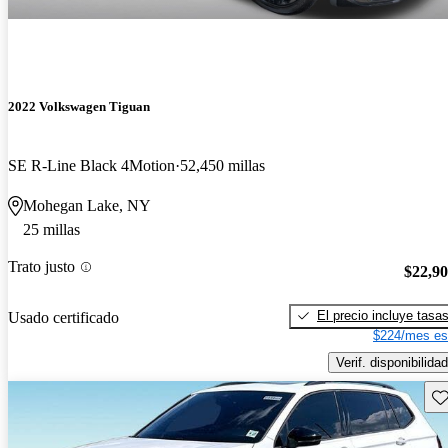
2022 Volkswagen Tiguan
SE R-Line Black 4Motion
52,450 millas
Mohegan Lake, NY
25 millas
Trato justo
$22,9
El precio incluye tasa
Usado certificado
$224/mes es
Verif. disponibilidad
Gu