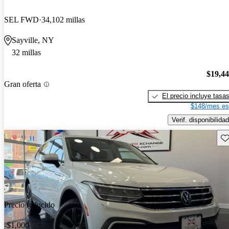
SEL FWD
34,102 millas
Sayville, NY
32 millas
$19,4
Gran oferta
El precio incluye tasa
$148/mes es
Verif. disponibilidad
Gu
Precio reducido
-$1,000