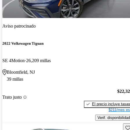
Aviso patrocinado
2022 Volkswagen Tiguan
SE 4Motion
26,209 millas
Bloomfield, NJ
39 millas
$22,3
Trato justo
El precio incluye tasa
$211/mes es
Verif. disponibilidad
Gu