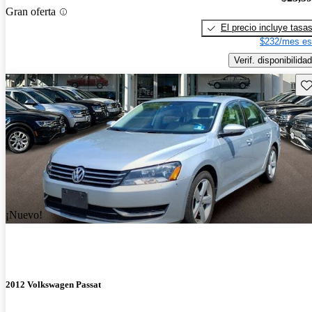
Gran oferta
El precio incluye tasa
$232/mes es
Verif. disponibilidad
Gu
¡Nuevo!
2012 Volkswagen Passat