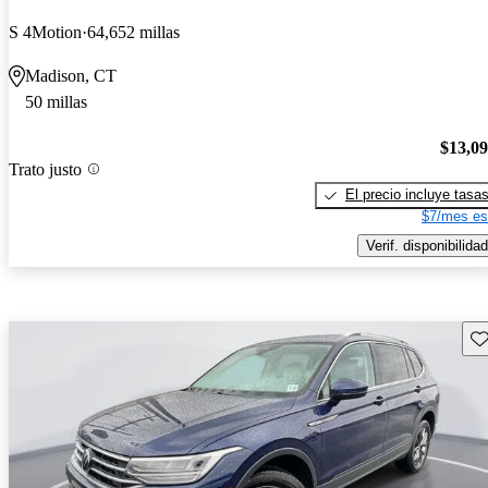
S 4Motion
64,652 millas
Madison, CT
50 millas
$13,0
Trato justo
El precio incluye tasa
$7/mes es
Verif. disponibilidad
Gu