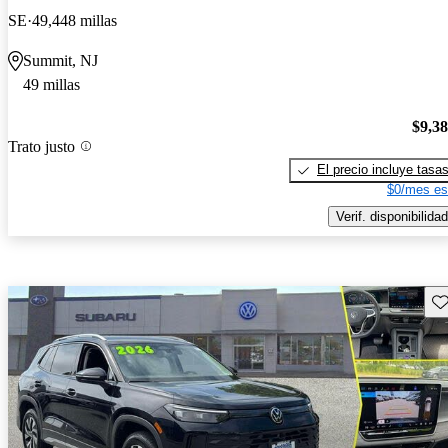
SE
49,448 millas
Summit, NJ
49 millas
$9,3
Trato justo
El precio incluye tasa
$0/mes es
Verif. disponibilidad
Gu