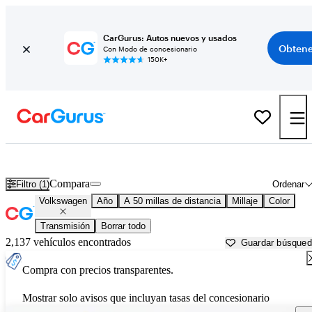
CarGurus: Autos nuevos y usados
Obtene
Con Modo de concesionario
150K+
Autos Volkswagen usados en venta cerca de
Stamford, CT
Compara
Filtro (1)
Ordenar
Volkswagen
Año
A 50 millas de distancia
Millaje
Color
Transmisión
Borrar todo
2,137 vehículos encontrados
Guardar búsque
Compra con precios transparentes.
Mostrar solo avisos que incluyan tasas del concesionario