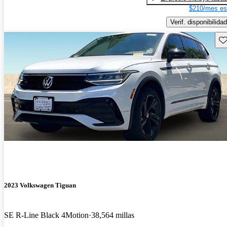
$210/mes es
Verif. disponibilidad
Gu
2023 Volkswagen Tiguan
SE R-Line Black 4Motion
38,564 millas