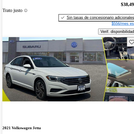
$38,4
Trato justo
Sin tasas de concesionario adicionale
$556/mes es
Verif. disponibilidad
Gu
2021 Volkswagen Jetta