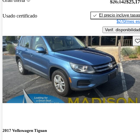
Gran oferta
$26,142
$25,1
El precio incluye tasa
Usado certificado
$270/mes es
Verif. disponibilidad
Gu
2017 Volkswagen Tiguan