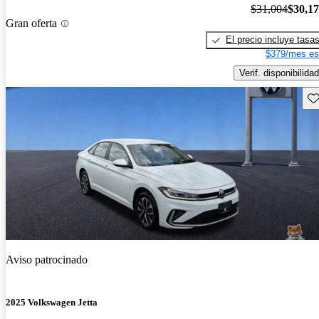
$31,004
$30,1
Gran oferta
El precio incluye tasa
$379/mes es
Verif. disponibilidad
Gu
Aviso patrocinado
2025 Volkswagen Jetta