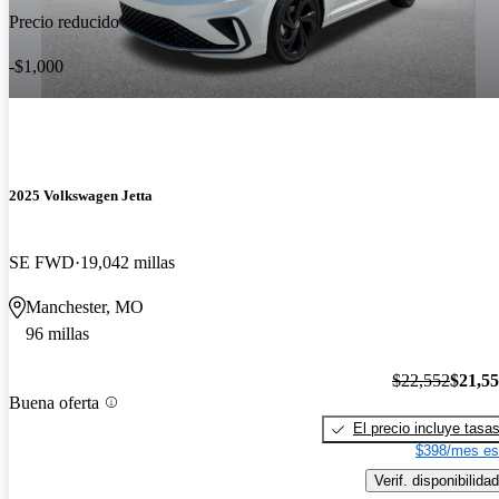
Precio reducido
-$1,000
2025 Volkswagen Jetta
SE FWD
19,042 millas
Manchester, MO
96 millas
$22,552
$21,5
Buena oferta
El precio incluye tasa
$398/mes es
Verif. disponibilidad