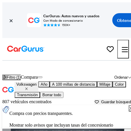
CarGurus: Autos nuevos y usados
Obtene
Con Modo de concesionario
150K+
Autos Volkswagen usados en venta cerca de
Springfield, IL
Compara
Filtro (1)
Ordenar
Volkswagen
Año
A 100 millas de distancia
Millaje
Color
Transmisión
Borrar todo
807 vehículos encontrados
Guardar búsque
Compra con precios transparentes.
Mostrar solo avisos que incluyan tasas del concesionario