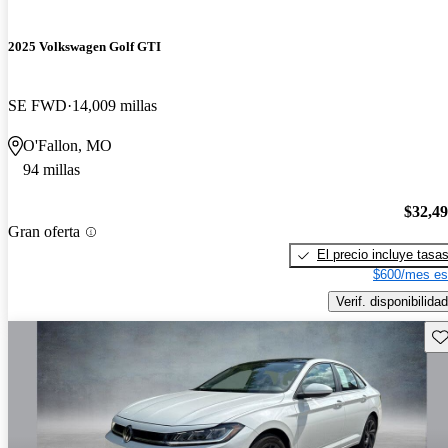
2025 Volkswagen Golf GTI
SE FWD
14,009 millas
O'Fallon, MO
94 millas
$32,4
Gran oferta
El precio incluye tasa
$600/mes es
Verif. disponibilidad
Gu