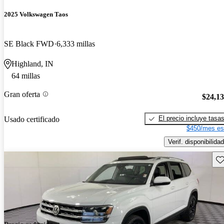
2025 Volkswagen Taos
SE Black FWD
6,333 millas
Highland, IN
64 millas
Gran oferta
$24,1
El precio incluye tasa
Usado certificado
$450/mes es
Verif. disponibilidad
Gu