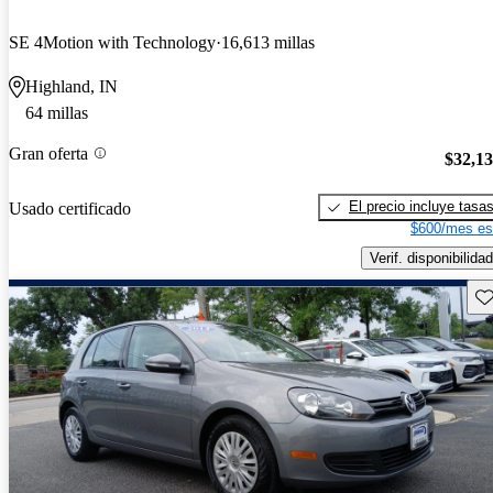
SE 4Motion with Technology
16,613 millas
Highland, IN
64 millas
Gran oferta
$32,1
El precio incluye tasa
Usado certificado
$600/mes es
Verif. disponibilidad
Gu