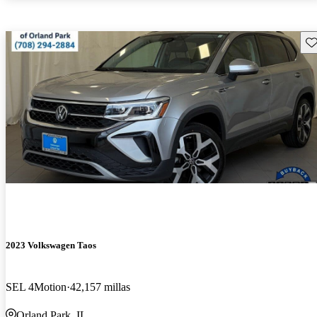
Gu
2023 Volkswagen Taos
SEL 4Motion
42,157 millas
Orland Park, IL