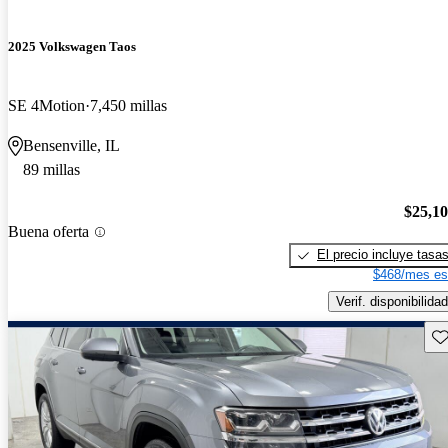
2025 Volkswagen Taos
SE 4Motion
7,450 millas
Bensenville, IL
89 millas
$25,1
Buena oferta
El precio incluye tasa
$468/mes es
Verif. disponibilidad
Gu