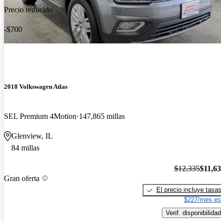
Precio reducido
-$700
2018 Volkswagen Atlas
SEL Premium 4Motion
147,865 millas
Glenview, IL
84 millas
$12,335
$11,6
Gran oferta
El precio incluye tasa
$227/mes es
Verif. disponibilidad