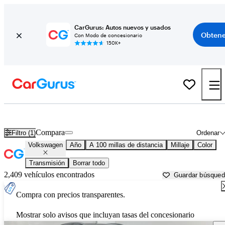
CarGurus: Autos nuevos y usados
Obtene
Con Modo de concesionario
150K+
Autos Volkswagen usados en venta cerca de South Bend, IN
Compara
Filtro (1)
Ordenar
Volkswagen
Año
A 100 millas de distancia
Millaje
Color
Transmisión
Borrar todo
2,409 vehículos encontrados
Guardar búsque
Compra con precios transparentes.
Mostrar solo avisos que incluyan tasas del concesionario