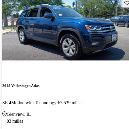
Gu
2018 Volkswagen Atlas
SE 4Motion with Technology
63,539 millas
Glenview, IL
83 millas