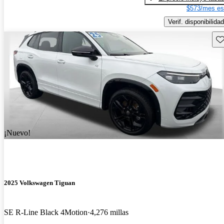
$573/mes es
Verif. disponibilidad
Gu
¡Nuevo!
2025 Volkswagen Tiguan
SE R-Line Black 4Motion
4,276 millas