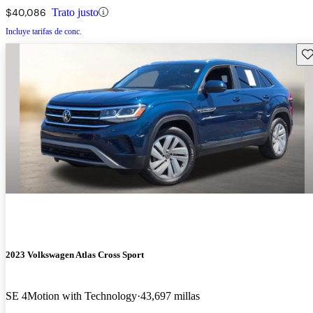
$40,086
Trato justo
Incluye tarifas de conc.
Gu
2023 Volkswagen Atlas Cross Sport
SE 4Motion with Technology
43,697 millas