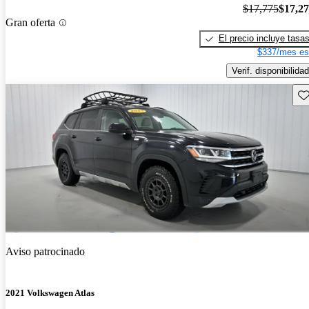
$17,775
$17,2
Gran oferta
El precio incluye tasa
$337/mes es
Verif. disponibilidad
Gu
Aviso patrocinado
2021 Volkswagen Atlas