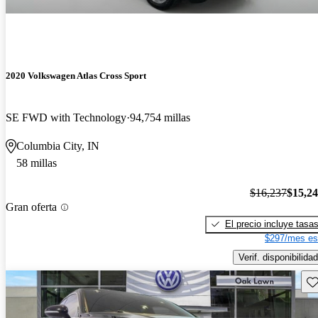
2020 Volkswagen Atlas Cross Sport
SE FWD with Technology
94,754 millas
Columbia City, IN
58 millas
$16,237
$15,2
Gran oferta
El precio incluye tasa
$297/mes es
Verif. disponibilidad
Gu