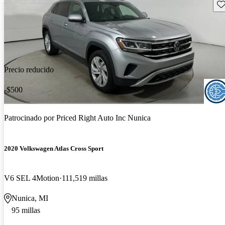
Gu
Precio reducido
-$500
Patrocinado por
Priced Right Auto Inc Nunica
2020 Volkswagen Atlas Cross Sport
V6 SEL 4Motion
111,519 millas
Nunica, MI
95 millas