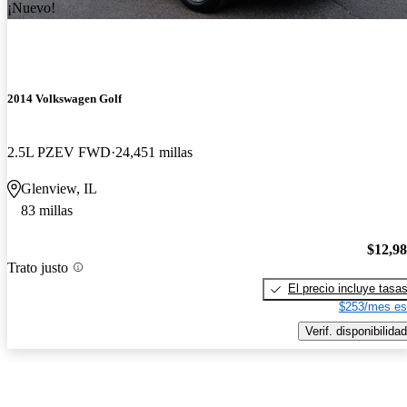
¡Nuevo!
2014 Volkswagen Golf
2.5L PZEV FWD
24,451 millas
Glenview, IL
83 millas
$12,9
Trato justo
El precio incluye tasa
$253/mes es
Verif. disponibilidad