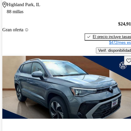
Highland Park, IL
88 millas
$24,9
Gran oferta
El precio incluye tasa
$472/mes es
Verif. disponibilidad
Gu