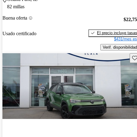
82 millas
Buena oferta
$22,7
El precio incluye tasa
Usado certificado
$431/mes es
Verif. disponibilidad
Gu