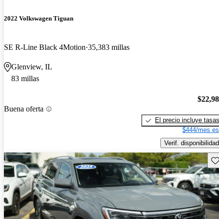
2022 Volkswagen Tiguan
SE R-Line Black 4Motion
35,383 millas
Glenview, IL
83 millas
$22,9
Buena oferta
El precio incluye tasa
$444/mes es
Verif. disponibilidad
Gu