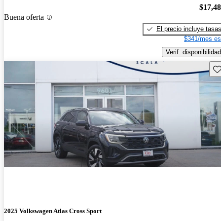
$17,4
Buena oferta
El precio incluye tasa
$341/mes es
Verif. disponibilidad
Gu
2025 Volkswagen Atlas Cross Sport