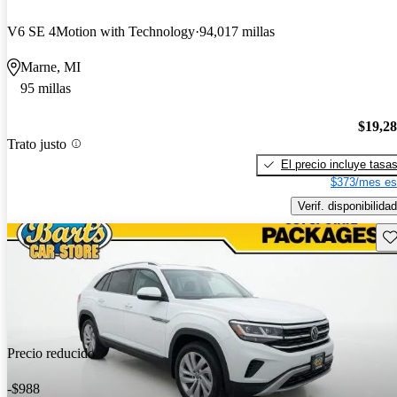
V6 SE 4Motion with Technology
94,017 millas
Marne, MI
95 millas
$19,2
Trato justo
El precio incluye tasa
$373/mes es
Verif. disponibilidad
Gu
Precio reducido
-$988