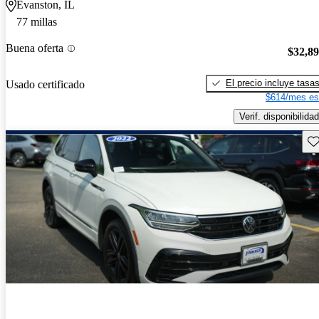
Evanston, IL
77 millas
Buena oferta
$32,8
El precio incluye tasa
Usado certificado
$614/mes es
Verif. disponibilidad
Gu