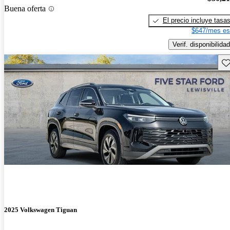
Buena oferta
El precio incluye tasa
$647/mes es
Verif. disponibilidad
Gu
2025 Volkswagen Tiguan