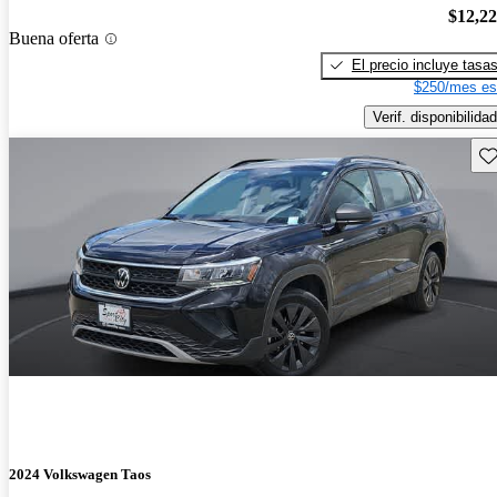
$12,2
Buena oferta
El precio incluye tasa
$250/mes es
Verif. disponibilidad
Gu
2024 Volkswagen Taos