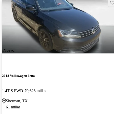
Gu
¡Nuevo!
2018 Volkswagen Jetta
1.4T S FWD
70,626 millas
Sherman, TX
61 millas