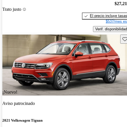
$27,2
Trato justo
El precio incluye tasa
$537/mes es
Verif. disponibilidad
Gu
¡Nuevo!
Aviso patrocinado
2021 Volkswagen Tiguan