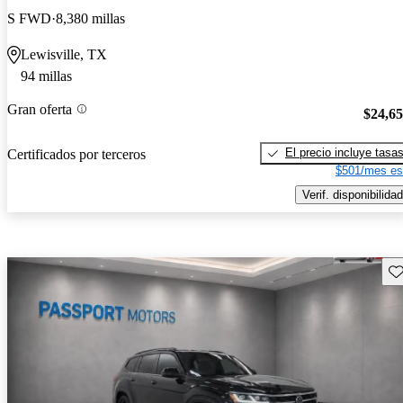
S FWD
8,380 millas
Lewisville, TX
94 millas
Gran oferta
$24,6
El precio incluye tasa
Certificados por terceros
$501/mes es
Verif. disponibilidad
Gu