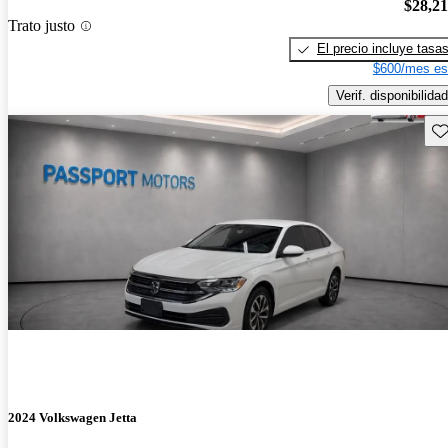
$28,2
Trato justo
El precio incluye tasa
$600/mes es
Verif. disponibilidad
Gu
2024 Volkswagen Jetta