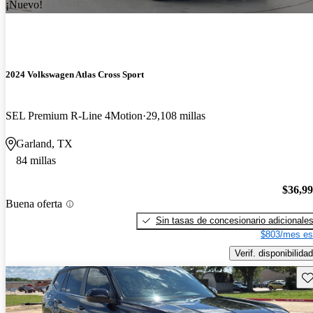
¡Nuevo!
2024 Volkswagen Atlas Cross Sport
SEL Premium R-Line 4Motion
29,108 millas
Garland, TX
84 millas
$36,9
Buena oferta
Sin tasas de concesionario adicionale
$803/mes es
Verif. disponibilidad
Gu