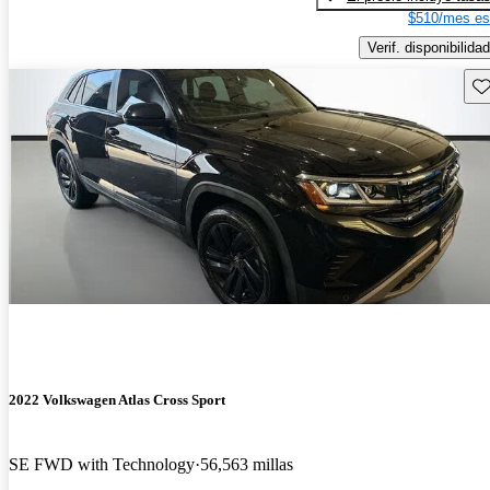
$510/mes es
Verif. disponibilidad
Gu
2022 Volkswagen Atlas Cross Sport
SE FWD with Technology
56,563 millas