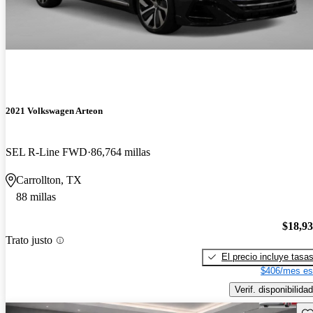
2021 Volkswagen Arteon
SEL R-Line FWD
86,764 millas
Carrollton, TX
88 millas
$18,9
Trato justo
El precio incluye tasa
$406/mes es
Verif. disponibilidad
Gu