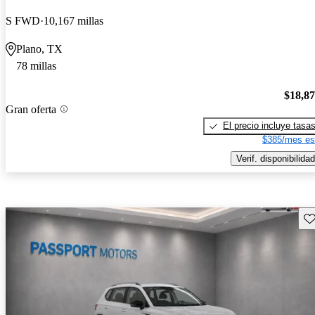
S FWD
10,167 millas
Plano, TX
78 millas
$18,8
Gran oferta
El precio incluye tasa
$385/mes es
Verif. disponibilidad
Gu