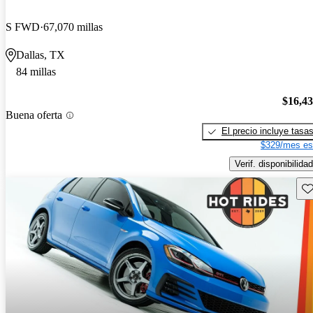
S FWD
67,070 millas
Dallas, TX
84 millas
$16,4
Buena oferta
El precio incluye tasa
$329/mes es
Verif. disponibilidad
Gu