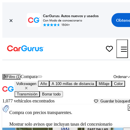
CarGurus: Autos nuevos y usados
Obtene
Con Modo de concesionario
150K+
Autos Volkswagen usados en venta cerca de
Paris, TX
Compara
Filtro (1)
Ordenar
Volkswagen
Año
A 100 millas de distancia
Millaje
Color
Transmisión
Borrar todo
1,077 vehículos encontrados
Guardar búsque
Compra con precios transparentes.
Mostrar solo avisos que incluyan tasas del concesionario