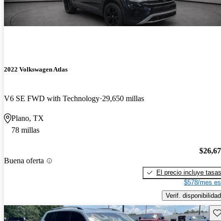
2022 Volkswagen Atlas
V6 SE FWD with Technology
29,650 millas
Plano, TX
78 millas
$26,6
Buena oferta
El precio incluye tasa
$578/mes es
Verif. disponibilidad
Gu