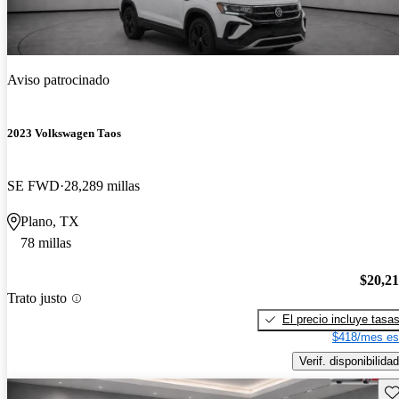
Aviso patrocinado
2023 Volkswagen Taos
SE FWD
28,289 millas
Plano, TX
78 millas
$20,2
Trato justo
El precio incluye tasa
$418/mes es
Verif. disponibilidad
Gu