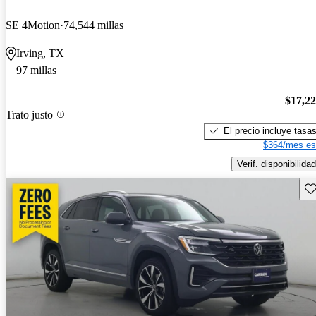
SE 4Motion
74,544 millas
Irving, TX
97 millas
$17,2
Trato justo
El precio incluye tasa
$364/mes es
Verif. disponibilidad
Gu