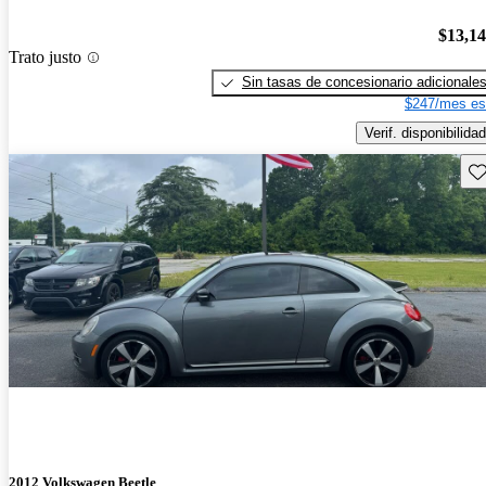
$13,1
Trato justo
Sin tasas de concesionario adicionale
$247/mes es
Verif. disponibilidad
Gu
2012 Volkswagen Beetle