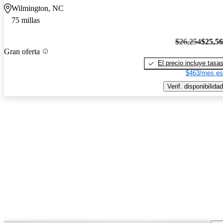
Wilmington, NC
75 millas
$26,254
$25,5
Gran oferta
El precio incluye tasa
$463/mes es
Verif. disponibilidad