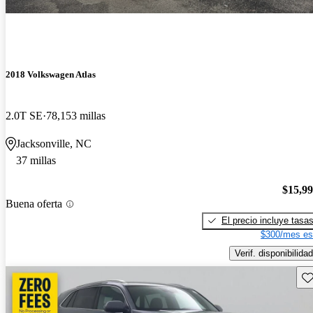
2018 Volkswagen Atlas
2.0T SE
78,153 millas
Jacksonville, NC
37 millas
$15,9
Buena oferta
El precio incluye tasa
$300/mes es
Verif. disponibilidad
Gu