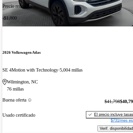
Precio reducido
-$1,000
2026 Volkswagen Atlas
SE 4Motion with Technology
5,004 millas
Wilmington, NC
76 millas
Buena oferta
$41,798
$40,7
El precio incluye tasa
Usado certificado
$731/mes es
Verif. disponibilidad