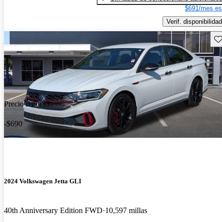
$691/mes es
Verif. disponibilidad
Gu
Precio reducido
-$690
2024 Volkswagen Jetta GLI
40th Anniversary Edition FWD
10,597 millas