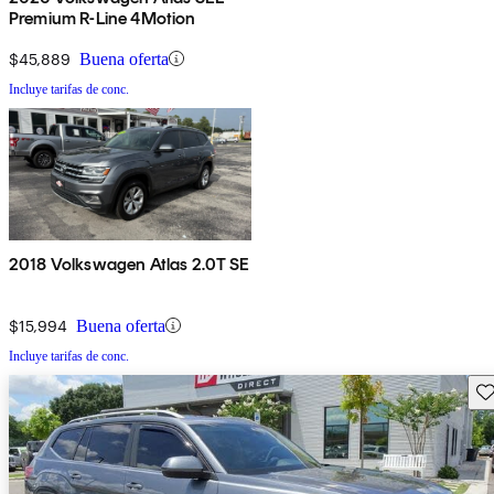
Premium R-Line 4Motion
$45,889
Buena oferta
Incluye tarifas de conc.
2018 Volkswagen Atlas 2.0T SE
$15,994
Buena oferta
Incluye tarifas de conc.
Gu