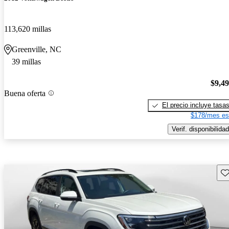
113,620 millas
Greenville, NC
39 millas
$9,4
Buena oferta
El precio incluye tasa
$178/mes es
Verif. disponibilidad
Gu