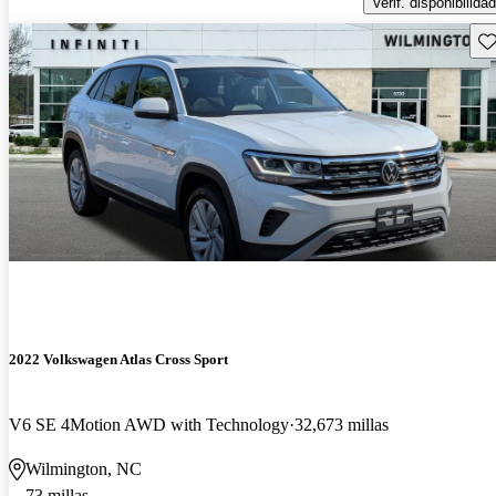
Verif. disponibilidad
Gu
2022 Volkswagen Atlas Cross Sport
V6 SE 4Motion AWD with Technology
32,673 millas
Wilmington, NC
73 millas