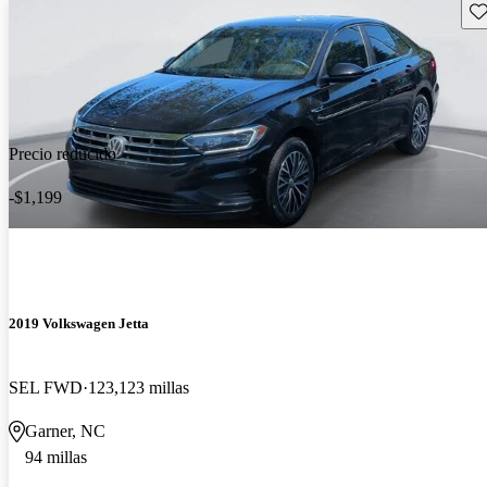
Gu
Precio reducido
-$1,199
2019 Volkswagen Jetta
SEL FWD
123,123 millas
Garner, NC
94 millas