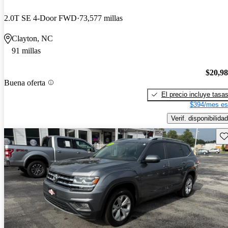
2.0T SE 4-Door FWD
73,577 millas
Clayton, NC
91 millas
$20,9
Buena oferta
El precio incluye tasa
$394/mes es
Verif. disponibilidad
Gu