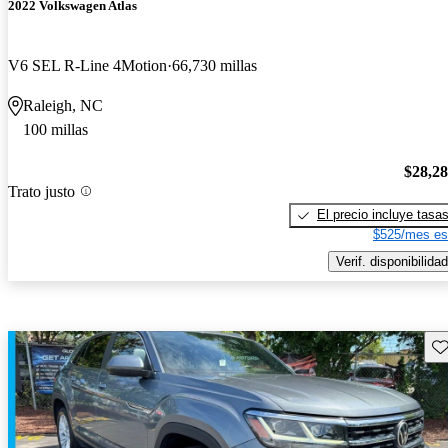
2022 Volkswagen Atlas
V6 SEL R-Line 4Motion
66,730 millas
Raleigh, NC
100 millas
$28,2
Trato justo
El precio incluye tasa
$525/mes es
Verif. disponibilidad
Gu