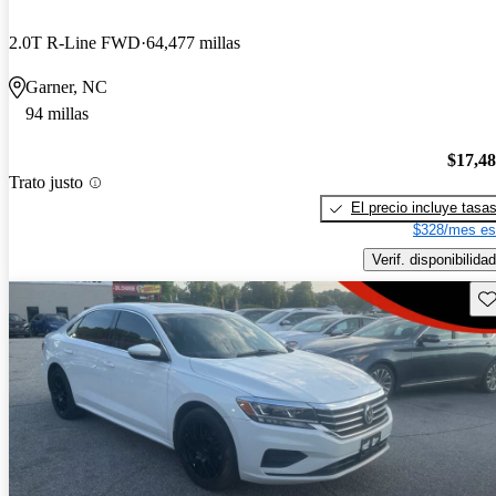
2.0T R-Line FWD
64,477 millas
Garner, NC
94 millas
$17,4
Trato justo
El precio incluye tasa
$328/mes es
Verif. disponibilidad
Gu