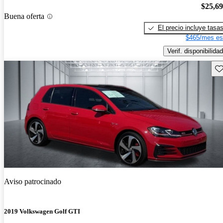
$25,6
Buena oferta
El precio incluye tasa
$465/mes es
Verif. disponibilidad
Gu
Aviso patrocinado
2019 Volkswagen Golf GTI