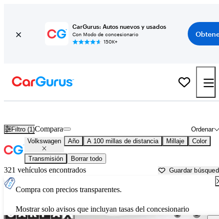
CarGurus: Autos nuevos y usados
Obtene
Con Modo de concesionario
150K+
Autos Volkswagen usados en venta cerca de
New Bern, NC
Compara
Filtro (1)
Ordenar
Volkswagen
Año
A 100 millas de distancia
Millaje
Color
Transmisión
Borrar todo
321 vehículos encontrados
Guardar búsque
Compra con precios transparentes.
Mostrar solo avisos que incluyan tasas del concesionario