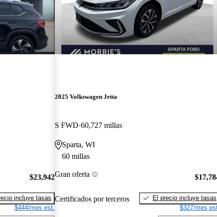
2025 Volkswagen Jetta
S FWD
60,727 millas
Sparta, WI
60 millas
Gran oferta
$23,942
$17,78
recio incluye tasas
El precio incluye tasas
Certificados por terceros
$444/mes est.
$327/mes est