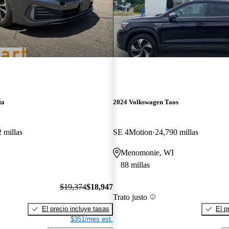
ta
2024 Volkswagen Taos
 millas
SE 4Motion
24,790 millas
Menomonie, WI
88 millas
$19,374
$18,947
Trato justo
El precio incluye tasas
El p
$351/mes est.