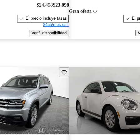
$24,498
$23,898
Gran oferta
El precio incluye tasas
El p
$455/mes est.
Verif. disponibilidad
V
Guarda este Aviso