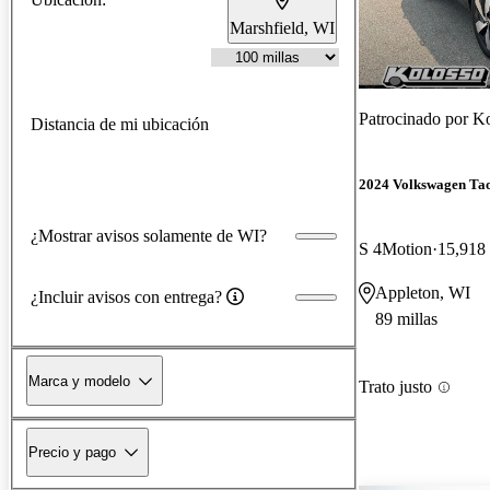
Marshfield, WI
Patrocinado por
Ko
Distancia de mi ubicación
2024 Volkswagen Ta
¿Mostrar avisos solamente de WI?
S 4Motion
15,918 
Appleton, WI
¿Incluir avisos con entrega?
89 millas
Marca y modelo
Trato justo
Precio y pago