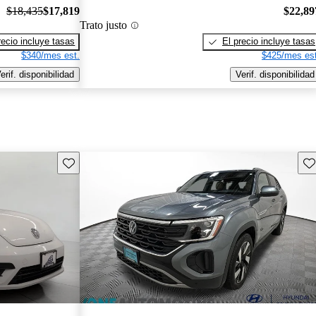
$18,435
$17,819
$22,89
Trato justo
recio incluye tasas
El precio incluye tasas
$340/mes est.
$425/mes est
erif. disponibilidad
Verif. disponibilidad
Guarda este Aviso
Gu