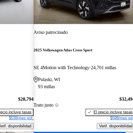
Aviso patrocinado
2025 Volkswagen Atlas Cross Sport
SE 4Motion with Technology
24,701 millas
Pulaski, WI
93 millas
$28,794
$32,49
Trato justo
recio incluye tasas
El precio incluye tasas
$538/mes est.
$598/mes est
erif. disponibilidad
Verif. disponibilidad