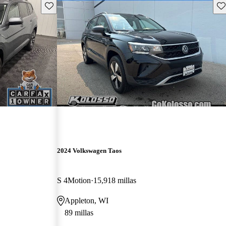
Guarda este Aviso
Gu
2024 Volkswagen Taos
S 4Motion
15,918 millas
Appleton, WI
89 millas