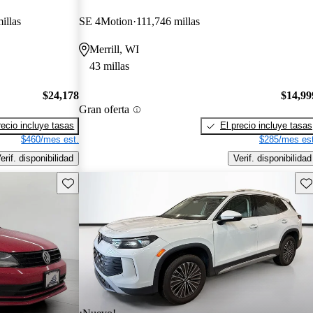
illas
SE 4Motion
111,746 millas
Merrill, WI
43 millas
$24,178
$14,99
Gran oferta
recio incluye tasas
El precio incluye tasas
$460/mes est.
$285/mes est
erif. disponibilidad
Verif. disponibilidad
Guarda este Aviso
Gu