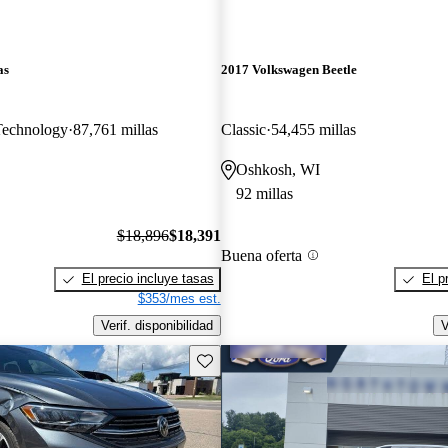
as
2017 Volkswagen Beetle
Technology
87,761 millas
Classic
54,455 millas
Oshkosh, WI
92 millas
$18,896
$18,391
Buena oferta
El precio incluye tasas
El p
$353/mes est.
Verif. disponibilidad
V
Guarda este Aviso