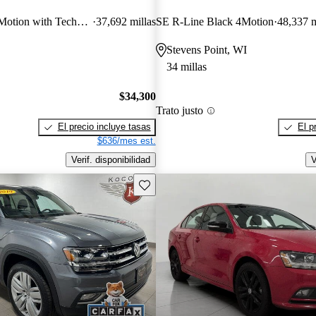
Peak Edition SE 4Motion with Technology
37,692 millas
SE R-Line Black 4Motion
48,337 m
Stevens Point, WI
34 millas
$34,300
Trato justo
El precio incluye tasas
El p
$636/mes est.
Verif. disponibilidad
V
Guarda este Aviso