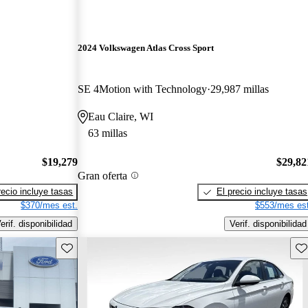
2024 Volkswagen Atlas Cross Sport
SE 4Motion with Technology
29,987 millas
Eau Claire, WI
63 millas
$19,279
$29,82
Gran oferta
recio incluye tasas
El precio incluye tasas
$370/mes est.
$553/mes est
erif. disponibilidad
Verif. disponibilidad
Guarda este Aviso
Gu