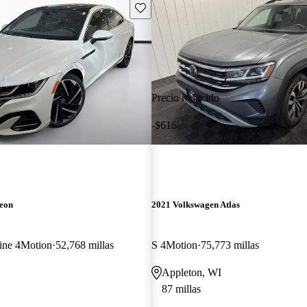
Guarda este Aviso
Precio reducido
-$616
teon
2021 Volkswagen Atlas
ine 4Motion
52,768 millas
S 4Motion
75,773 millas
Appleton, WI
87 millas