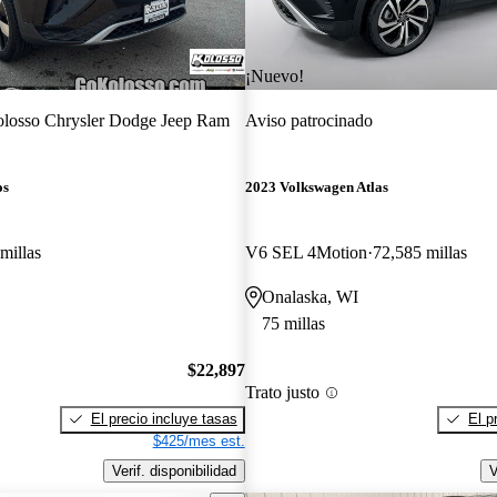
¡Nuevo!
losso Chrysler Dodge Jeep Ram
Aviso patrocinado
os
2023 Volkswagen Atlas
millas
V6 SEL 4Motion
72,585 millas
Onalaska, WI
75 millas
$22,897
Trato justo
El precio incluye tasas
El p
$425/mes est.
Verif. disponibilidad
V