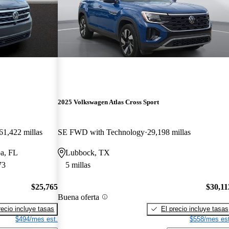
2025 Volkswagen Atlas Cross Sport
61,422 millas
SE FWD with Technology
29,198 millas
pa, FL
Lubbock, TX
73
5 millas
$25,765
$30,11
Buena oferta
recio incluye tasas
El precio incluye tasas
$494/mes est.
$558/mes est