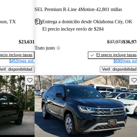
SEL Premium R-Line 4Motion
42,801 millas
eson, TX
Entrega a domicilio desde Oklahoma City, OK
El precio incluye envío de $284
$23,631
$37,973
$36,97
Trato justo
recio incluye tasas
El precio incluye tasas
$453/mes est.
$690/mes est
erif. disponibilidad
Verif. disponibilidad
Guarda este Aviso
Gu