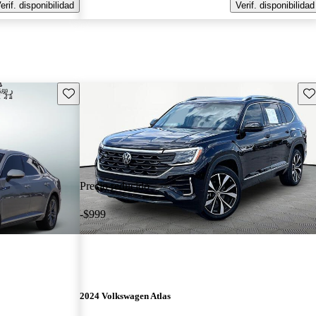
erif. disponibilidad
Verif. disponibilidad
Guarda este Aviso
Gu
Precio reducido
-$999
2024 Volkswagen Atlas