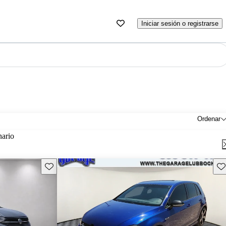
Iniciar sesión o registrarse
Ordenar
nario
Guarda este Aviso
Gu