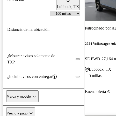
Lubbock, TX
Patrocinado por
Au
Distancia de mi ubicación
2024 Volkswagen Atla
¿Mostrar avisos solamente de
SE FWD
27,164 m
TX?
Lubbock, TX
5 millas
¿Incluir avisos con entrega?
Buena oferta
Marca y modelo
Precio y pago