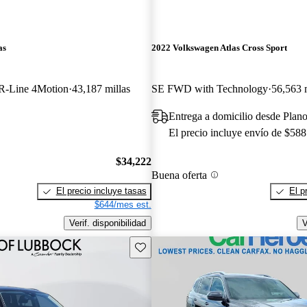
as
2022 Volkswagen Atlas Cross Sport
R-Line 4Motion
43,187 millas
SE FWD with Technology
56,563 m
Entrega a domicilio desde Plan
El precio incluye envío de $588
$34,222
Buena oferta
El precio incluye tasas
El p
$644/mes est.
Verif. disponibilidad
V
Guarda este Aviso