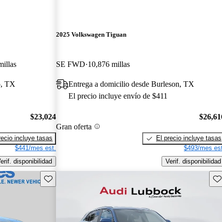
2025 Volkswagen Tiguan
illas
SE FWD
10,876 millas
o, TX
Entrega a domicilio desde Burleson, TX
El precio incluye envío de $411
$23,024
$26,61
Gran oferta
recio incluye tasas
El precio incluye tasas
$441/mes est.
$493/mes est
erif. disponibilidad
Verif. disponibilidad
Guarda este Aviso
Gu