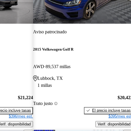
¡Nuevo!
Aviso patrocinado
2015 Volkswagen Golf R
AWD
89,537 millas
Lubbock, TX
1 millas
$21,224
$20,42
Trato justo
recio incluye tasas
El precio incluye tasas
$396/mes est.
$395/mes est
erif. disponibilidad
Verif. disponibilidad