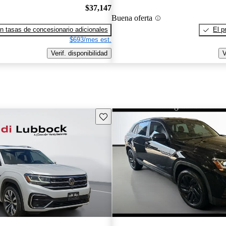
$37,147
Buena oferta
n tasas de concesionario adicionales
El p
$693/mes est.
Verif. disponibilidad
V
Guarda este Aviso