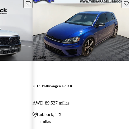
Guarda este Aviso
Gu
¡Nuevo!
2015 Volkswagen Golf R
AWD
89,537 millas
Lubbock, TX
1 millas