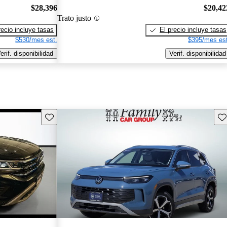
$28,396
$20,42
Trato justo
recio incluye tasas
El precio incluye tasas
$530/mes est.
$395/mes est
erif. disponibilidad
Verif. disponibilidad
Guarda este Aviso
Gu