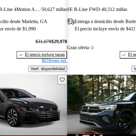
V6 SEL Premium R-Line 4Motion AWD
50,627 millas
SE R-Line FWD
40,512 millas
cilio desde Marietta, GA
Entrega a domicilio desde Burl
uye envío de $1,990
El precio incluye envío de $411
$31,078
$29,978
Gran oferta
El precio incluye tasas
El p
$574/mes est.
Verif. disponibilidad
V
Guarda este Aviso