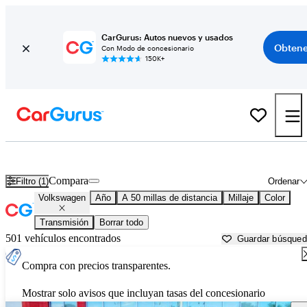
CarGurus: Autos nuevos y usados
Obtene
Con Modo de concesionario
150K+
Autos Volkswagen usados en venta cerca de
Jacksonville, FL
Compara
Filtro (1)
Ordenar
Volkswagen
Año
A 50 millas de distancia
Millaje
Color
Transmisión
Borrar todo
501 vehículos encontrados
Guardar búsque
Compra con precios transparentes.
Mostrar solo avisos que incluyan tasas del concesionario