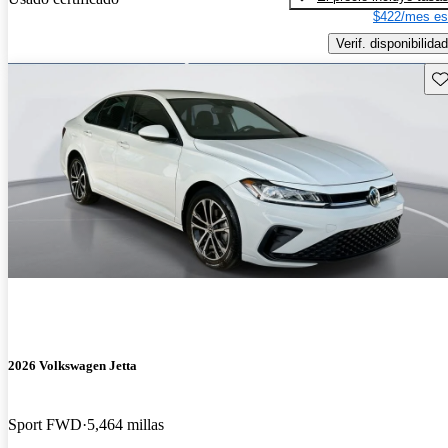
$422/mes es
Verif. disponibilidad
Gu
2026 Volkswagen Jetta
Sport FWD
5,464 millas