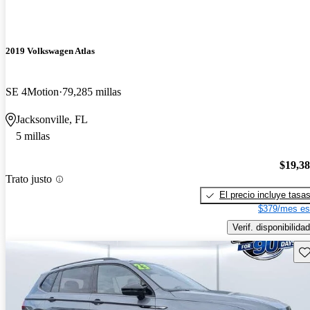
2019 Volkswagen Atlas
SE 4Motion
79,285 millas
Jacksonville, FL
5 millas
$19,3
Trato justo
El precio incluye tasa
$379/mes es
Verif. disponibilidad
Gu