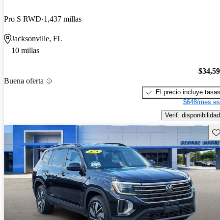
Pro S RWD
1,437 millas
Jacksonville, FL
10 millas
$34,5
Buena oferta
El precio incluye tasa
$648/mes es
Verif. disponibilidad
Gu