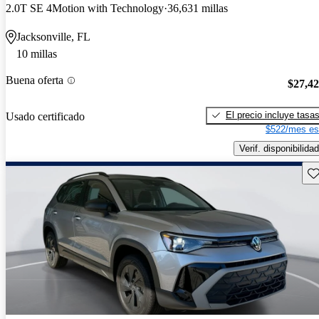
2.0T SE 4Motion with Technology
36,631 millas
Jacksonville, FL
10 millas
Buena oferta
$27,4
El precio incluye tasa
Usado certificado
$522/mes es
Verif. disponibilidad
Gu