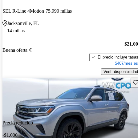
SEL R-Line 4Motion
75,990 millas
Jacksonville, FL
14 millas
$21,0
Buena oferta
El precio incluye tasa
$407/mes es
Verif. disponibilidad
Gu
Precio reducido
-$1,000