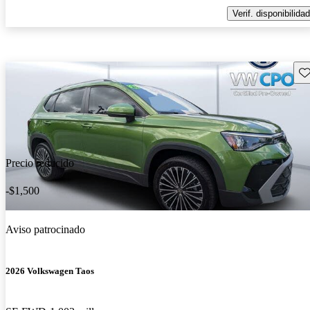
Verif. disponibilidad
Gu
Precio reducido
-$1,500
Aviso patrocinado
2026 Volkswagen Taos