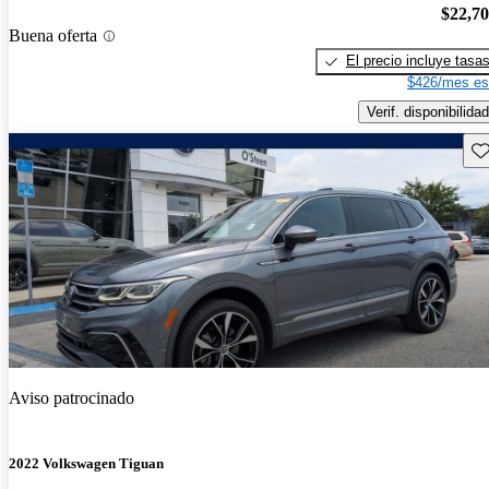
$22,7
Buena oferta
El precio incluye tasa
$426/mes es
Verif. disponibilidad
Gu
Aviso patrocinado
2022 Volkswagen Tiguan