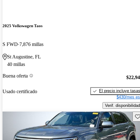
2025 Volkswagen Taos
S FWD
7,876 millas
St Augustine, FL
40 millas
Buena oferta
$22,9
El precio incluye tasa
Usado certificado
$430/mes es
Verif. disponibilidad
Gu