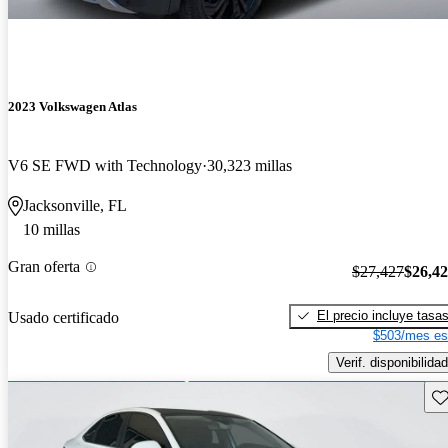
2023 Volkswagen Atlas
V6 SE FWD with Technology
30,323 millas
Jacksonville, FL
10 millas
Gran oferta
$27,427
$26,4
El precio incluye tasa
Usado certificado
$503/mes es
Verif. disponibilidad
Gu