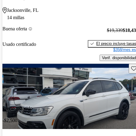
Jacksonville, FL
14 millas
Buena oferta
$19,339
$18,4
El precio incluye tasa
Usado certificado
$358/mes es
Verif. disponibilidad
Gu
Precio reducido
-$2,500