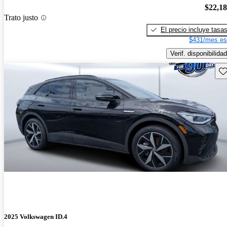
$22,1
Trato justo
El precio incluye tasa
$431/mes es
Verif. disponibilidad
Gu
2025 Volkswagen ID.4