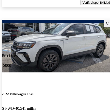
Verif. disponibilidad
Gu
Precio reducido
-$900
2022 Volkswagen Taos
S FWD
40,541 millas