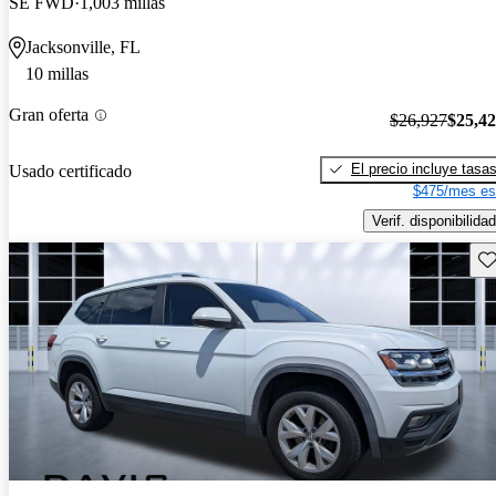
SE FWD
1,003 millas
Jacksonville, FL
10 millas
Gran oferta
$26,927
$25,4
El precio incluye tasa
Usado certificado
$475/mes es
Verif. disponibilidad
Gu