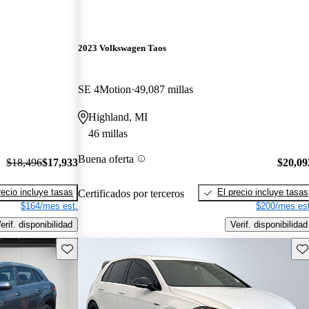
2023 Volkswagen Taos
SE 4Motion
49,087 millas
Highland, MI
46 millas
Buena oferta
$18,496
$17,933
$20,09
recio incluye tasas
El precio incluye tasas
Certificados por terceros
$164/mes est.
$200/mes est
erif. disponibilidad
Verif. disponibilidad
Guarda este Aviso
Gu