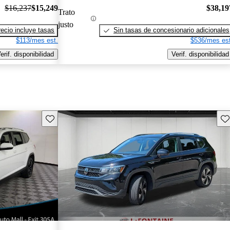
$16,237
$15,249
$38,19
Trato
justo
recio incluye tasas
Sin tasas de concesionario adicionales
$113/mes est.
$536/mes est
erif. disponibilidad
Verif. disponibilidad
Guarda este Aviso
Gu