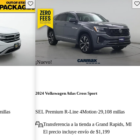
Guarda este Aviso
Gu
¡Nuevo!
2024 Volkswagen Atlas Cross Sport
illas
SEL Premium R-Line 4Motion
29,108 millas
Transferencia a la tienda a Grand Rapids, MI
El precio incluye envío de $1,199