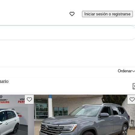
Iniciar sesión o registrarse
Ordenar
nario
Guarda este Aviso
Gu