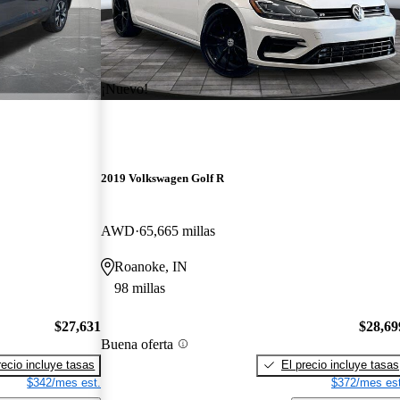
¡Nuevo!
2019 Volkswagen Golf R
AWD
65,665 millas
Roanoke, IN
98 millas
$27,631
$28,69
Buena oferta
recio incluye tasas
El precio incluye tasas
$342/mes est.
$372/mes est