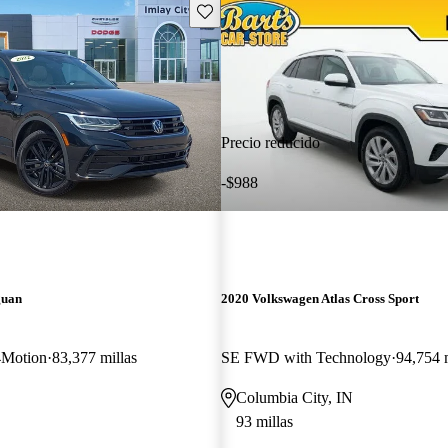
Guarda este Aviso
Precio reducido
-$988
guan
2020 Volkswagen Atlas Cross Sport
4Motion
83,377 millas
SE FWD with Technology
94,754 m
Columbia City, IN
93 millas