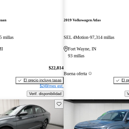
guan
2019 Volkswagen Atlas
5 millas
SEL 4Motion
97,314 millas
MI
Fort Wayne, IN
93 millas
$22,814
Buena oferta
El precio incluye tasas
El p
$249/mes est.
Verif. disponibilidad
V
Guarda este Aviso