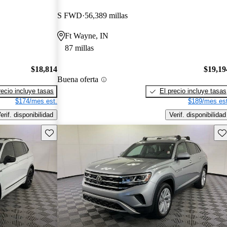
S FWD
56,389 millas
Ft Wayne, IN
87 millas
$18,814
$19,19
Buena oferta
recio incluye tasas
El precio incluye tasas
$174/mes est.
$189/mes est
erif. disponibilidad
Verif. disponibilidad
Guarda este Aviso
Gu