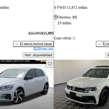
millas
S FWD
11,872 millas
Okemos, MI
33 millas
$16,995
$15,995
Gran oferta
El precio incluye tasas
El p
$126/mes est.
Verif. disponibilidad
V
Guarda este Aviso