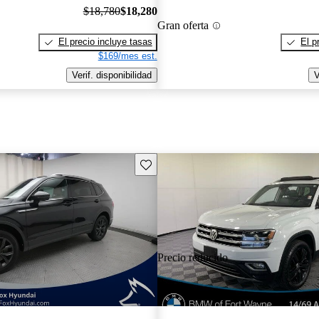
$18,780
$18,280
Gran oferta
El precio incluye tasas
El p
$169/mes est.
Verif. disponibilidad
V
Guarda este Aviso
Precio reducido
-$563