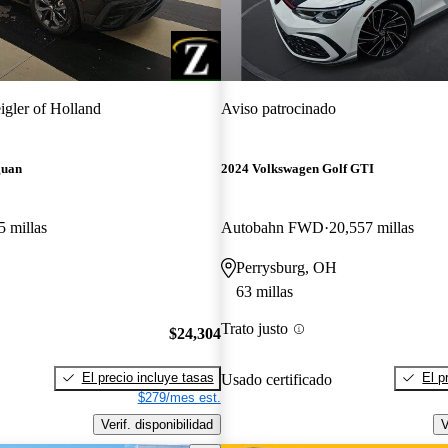
igler of Holland
Aviso patrocinado
guan
2024 Volkswagen Golf GTI
5 millas
Autobahn FWD
20,557 millas
Perrysburg, OH
63 millas
Trato justo
$24,304
El precio incluye tasas
El p
Usado certificado
$279/mes est.
Verif. disponibilidad
V