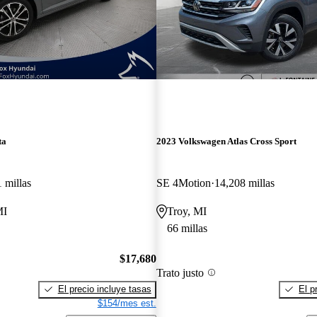
ta
2023 Volkswagen Atlas Cross Sport
 millas
SE 4Motion
14,208 millas
MI
Troy, MI
66 millas
$17,680
Trato justo
El precio incluye tasas
El p
$154/mes est.