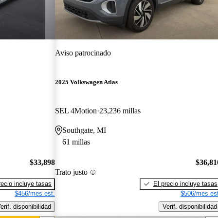
Aviso patrocinado
2025 Volkswagen Atlas
SEL 4Motion
23,236 millas
Southgate, MI
61 millas
$33,898
$36,81
Trato justo
recio incluye tasas
El precio incluye tasas
$456/mes est.
$506/mes est
erif. disponibilidad
Verif. disponibilidad